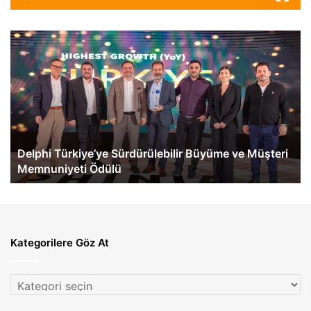
Delphi
Me
Türkiye’ye
Be
Sürdürülebilir
Tü
Büyüme
İlk
ve
eA
Müşteri
60
Memnuniyeti
Te
Ödülü
Ge
Delphi Türkiye’ye Sürdürülebilir Büyüme ve Müşteri
Memnuniyeti Ödülü
Kategorilere Göz At
Kategorilere
Göz
At