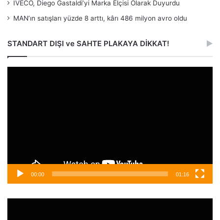
IVECO, Diego Gastaldi’yi Marka Elçisi Olarak Duyurdu
MAN’ın satışları yüzde 8 arttı, kârı 486 milyon avro oldu
STANDART DIŞI ve SAHTE PLAKAYA DİKKAT!
Video
oynatıcı
00:00
01:16
Video
oynatıcı