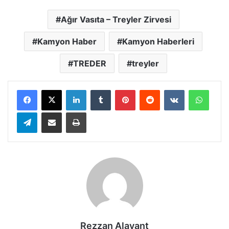
Ağır Vasıta – Treyler Zirvesi
Kamyon Haber
Kamyon Haberleri
TREDER
treyler
LinkedIn
Tumblr
Pinterest
Reddit
VKontakte
Whats
Telegram
E-Posta ile paylaş
Yazdır
Rezzan Alavant