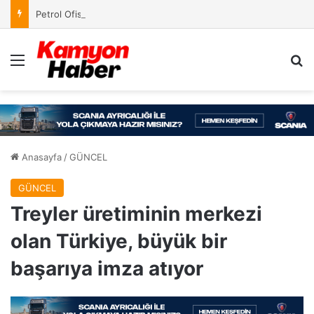
Petrol Ofisi’nin Kampanyasında Ödül Kazananlar Açıklandı
Menü
Ar
Anasayfa
/
GÜNCEL
GÜNCEL
Treyler üretiminin merkezi
olan Türkiye, büyük bir
başarıya imza atıyor