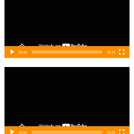
00:00
02:23
Video
oynatıcı
00:00
03:29