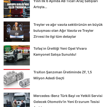
Yılın İlk 6 Ayında AB Ticari Araç Satışları
Artışta…
Treyler ve ağır vasıta sektörünün en büyük
buluşması olan Ağır Vasıta ve Treyler
Zirvesi ile ilgi tüm detaylar
Tofaş’ın Ürettiği Yeni Opel Vivaro
Kamyonet Satışa Sunuldu!
TraXon Şanzıman Üretiminde ZF, 1,5
Milyon Adedi Geçti
Mercedes-Benz Türk Bayi ve Yetkili Servisi
Gelecek Otomotiv’in Yeni Erzurum Tesisi