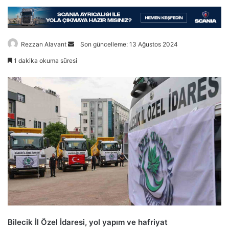
Bir
Rezzan Alavant
Son güncelleme: 13 Ağustos 2024
e-
1 dakika okuma süresi
posta
göndermek
Bilecik İl Özel İdaresi, yol yapım ve hafriyat