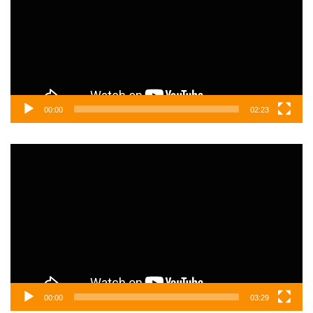
00:00
02:23
Video
oynatıcı
00:00
03:29