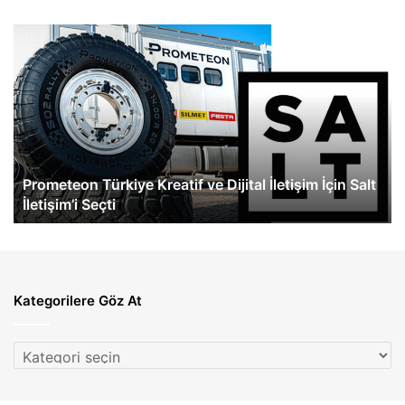
Prometeon
Me
Türkiye
Be
Kreatif
Tü
ve
Ye
Dijital
At
İletişim
İçin
Salt
Prometeon Türkiye Kreatif ve Dijital İletişim İçin Salt
İletişim’i
İletişim’i Seçti
Seçti
Kategorilere Göz At
Kategorilere
Göz
At