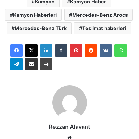
Kamyon
Kamyon Haber
Kamyon Haberleri
Mercedes-Benz Arocs
Mercedes-Benz Türk
Teslimat haberleri
LinkedIn
Tumblr
Pinterest
Reddit
VKontakte
Whats
Telegram
E-Posta ile paylaş
Yazdır
Rezzan Alavant
Web