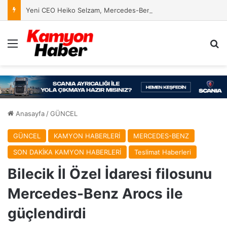
Yeni CEO Heiko Selzam, Mercedes-Benz Türk’te Göreve Başladı
Menü
Ar
Anasayfa
/
GÜNCEL
GÜNCEL
KAMYON HABERLERİ
MERCEDES-BENZ
SON DAKİKA KAMYON HABERLERİ
Teslimat Haberleri
Bilecik İl Özel İdaresi filosunu
Mercedes-Benz Arocs ile
güçlendirdi