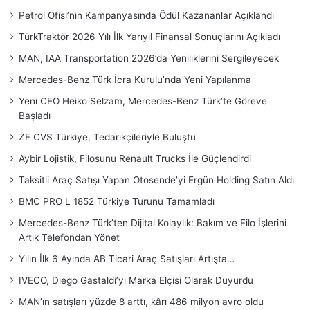
Petrol Ofisi’nin Kampanyasında Ödül Kazananlar Açıklandı
TürkTraktör 2026 Yılı İlk Yarıyıl Finansal Sonuçlarını Açıkladı
MAN, IAA Transportation 2026’da Yeniliklerini Sergileyecek
Mercedes-Benz Türk İcra Kurulu’nda Yeni Yapılanma
Yeni CEO Heiko Selzam, Mercedes-Benz Türk’te Göreve
Başladı
ZF CVS Türkiye, Tedarikçileriyle Buluştu
Aybir Lojistik, Filosunu Renault Trucks İle Güçlendirdi
Taksitli Araç Satışı Yapan Otosende’yi Ergün Holding Satın Aldı
BMC PRO L 1852 Türkiye Turunu Tamamladı
Mercedes-Benz Türk’ten Dijital Kolaylık: Bakım ve Filo İşlerini
Artık Telefondan Yönet
Yılın İlk 6 Ayında AB Ticari Araç Satışları Artışta…
IVECO, Diego Gastaldi’yi Marka Elçisi Olarak Duyurdu
MAN’ın satışları yüzde 8 arttı, kârı 486 milyon avro oldu