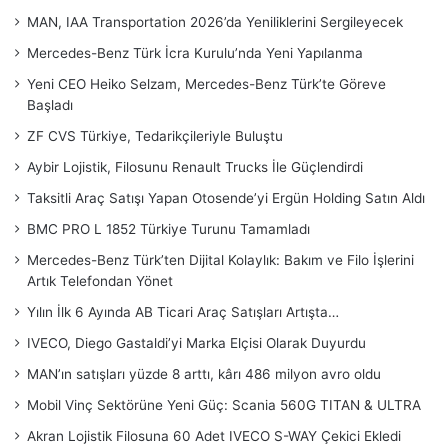
MAN, IAA Transportation 2026’da Yeniliklerini Sergileyecek
Mercedes-Benz Türk İcra Kurulu’nda Yeni Yapılanma
Yeni CEO Heiko Selzam, Mercedes-Benz Türk’te Göreve
Başladı
ZF CVS Türkiye, Tedarikçileriyle Buluştu
Aybir Lojistik, Filosunu Renault Trucks İle Güçlendirdi
Taksitli Araç Satışı Yapan Otosende’yi Ergün Holding Satın Aldı
BMC PRO L 1852 Türkiye Turunu Tamamladı
Mercedes-Benz Türk’ten Dijital Kolaylık: Bakım ve Filo İşlerini
Artık Telefondan Yönet
Yılın İlk 6 Ayında AB Ticari Araç Satışları Artışta…
IVECO, Diego Gastaldi’yi Marka Elçisi Olarak Duyurdu
MAN’ın satışları yüzde 8 arttı, kârı 486 milyon avro oldu
Mobil Vinç Sektörüne Yeni Güç: Scania 560G TITAN & ULTRA
Akran Lojistik Filosuna 60 Adet IVECO S-WAY Çekici Ekledi