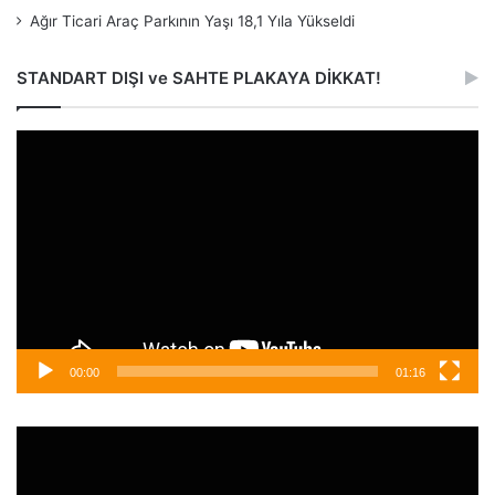
Ağır Ticari Araç Parkının Yaşı 18,1 Yıla Yükseldi
STANDART DIŞI ve SAHTE PLAKAYA DİKKAT!
Video
oynatıcı
00:00
01:16
Video
oynatıcı