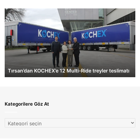
Tırsan’dan
De
KOCHEX’e
Tü
12
Sü
Multi-
B
Ride
ve
treyler
Mü
teslimatı
Me
Öd
Tırsan’dan KOCHEX’e 12 Multi-Ride treyler teslimatı
Kategorilere Göz At
Kategorilere
Göz
At