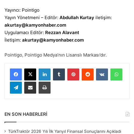
Yayıncı: Pointigo
Yayın Yönetmeni – Editör:
Abdullah Kurtay
iletişim:
akurtay@kamyonhaber.com
Uygulamacı Editör:
Rezzan Alavant
İletişim:
akurtay@kamyonhaber.com
Pointigo, Pointigo Medya’nın Lisanslı Markası’dır.
LinkedIn
Tumblr
Pinterest
Reddit
VKontakte
Whats
Telegram
E-Posta ile paylaş
Yazdır
EN SON HABERLERİ
TürkTraktör 2026 Yılı İlk Yarıyıl Finansal Sonuçlarını Açıkladı