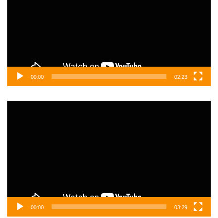
00:00
02:23
Video
oynatıcı
00:00
03:29