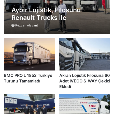
Aybir Lojistik, Filosunu
Renault Trucks İle
Güçlendirdi
Rezzan Alavant
BMC PRO L 1852 Türkiye
Akran Lojistik Filosuna 60
Turunu Tamamladı
Adet IVECO S-WAY Çekici
Ekledi