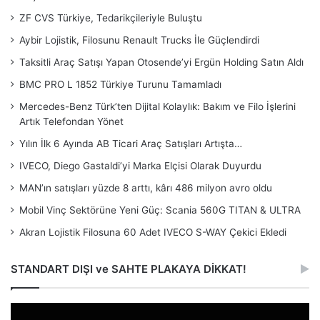
ZF CVS Türkiye, Tedarikçileriyle Buluştu
Aybir Lojistik, Filosunu Renault Trucks İle Güçlendirdi
Taksitli Araç Satışı Yapan Otosende’yi Ergün Holding Satın Aldı
BMC PRO L 1852 Türkiye Turunu Tamamladı
Mercedes-Benz Türk’ten Dijital Kolaylık: Bakım ve Filo İşlerini
Artık Telefondan Yönet
Yılın İlk 6 Ayında AB Ticari Araç Satışları Artışta…
IVECO, Diego Gastaldi’yi Marka Elçisi Olarak Duyurdu
MAN’ın satışları yüzde 8 arttı, kârı 486 milyon avro oldu
Mobil Vinç Sektörüne Yeni Güç: Scania 560G TITAN & ULTRA
Akran Lojistik Filosuna 60 Adet IVECO S-WAY Çekici Ekledi
STANDART DIŞI ve SAHTE PLAKAYA DİKKAT!
Video