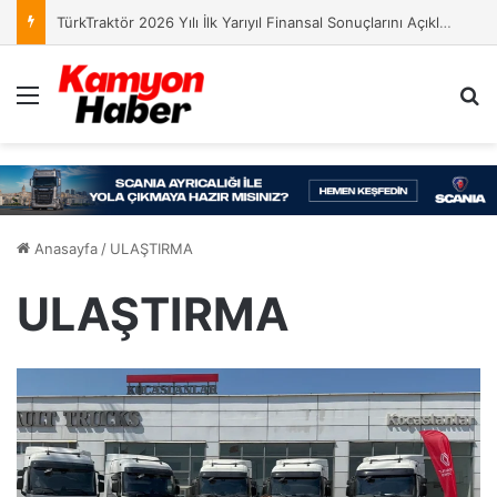
TürkTraktör 2026 Yılı İlk Yarıyıl Finansal Sonuçlarını Açıkladı
Menü
A
Anasayfa
/
ULAŞTIRMA
ULAŞTIRMA