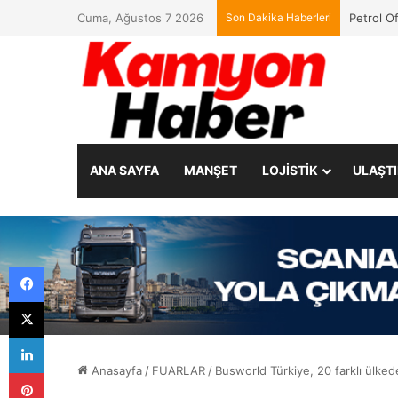
Cuma, Ağustos 7 2026
Son Dakika Haberleri
TürkTrakt
ANA SAYFA
MANŞET
LOJİSTİK
ULAŞT
Facebook
X
LinkedIn
Anasayfa
/
FUARLAR
/
Busworld Türkiye, 20 farklı ülkeden
Pinterest