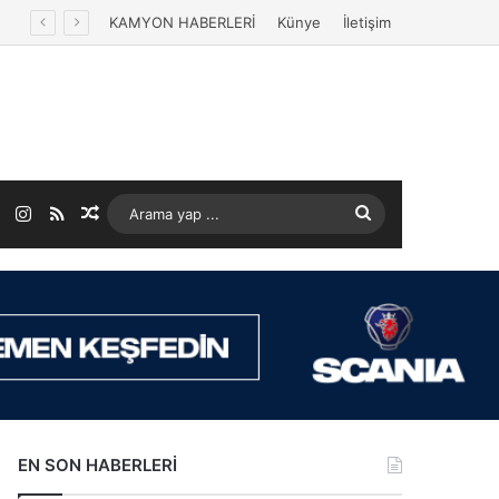
KAMYON HABERLERİ
Künye
İletişim
ok
LinkedIn
Instagram
RSS
Rastgele Makale
Arama
yap
...
EN SON HABERLERİ