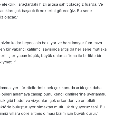
 elektrikli araçlardaki hızlı artışa şahit olacağız fuarda. Ve
dıkları çok başarılı örneklerini göreceğiz. Bu sene
z olacak.”
z bizim kadar heyecanla bekliyor ve hazırlanıyor fuarımıza.
en bir yabancı katılımcı sayısında artış da her sene mutlaka
li işler yapan küçük, büyük onlarca firma ile birlikte bir
kıymetli.”
amda, yerli üreticilerimiz pek çok konuda artık çok daha
olojileri anlamaya çalışıp bunu kendi kimliklerine uyarlamak,
rmak gibi hedef ve vizyonları çok erkenden ve en etkili
sektörle buluşturuyor olmaktan mutluluk duyuyoruz tabi. Bu
ğimiz yıllara göre artmış olması bizim için büyük gurur.”