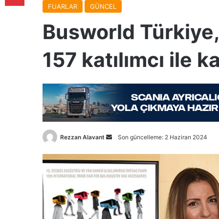
FUARLAR
GÜNCEL
Busworld Türkiye,
157 katılımcı ile ka
Bir
Rezzan Alavant
Son güncelleme: 2 Haziran 2024
e-
posta
göndermek