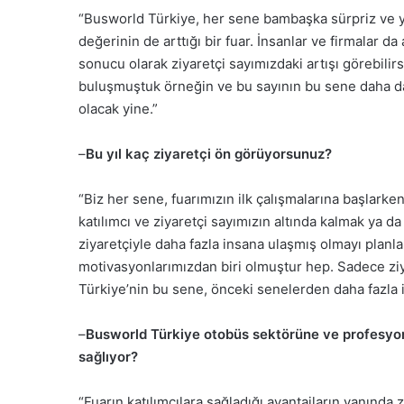
“Busworld Türkiye, her sene bambaşka sürpriz ve ye
değerinin de arttığı bir fuar. İnsanlar ve firmalar d
sonucu olarak ziyaretçi sayımızdaki artışı görebili
buluşmuştuk örneğin ve bu sayının bu sene daha da
olacak yine.”
–
Bu yıl kaç ziyaretçi ön görüyorsunuz?
“Biz her sene, fuarımızın ilk çalışmalarına başlark
katılımcı ve ziyaretçi sayımızın altında kalmak ya d
ziyaretçiyle daha fazla insana ulaşmış olmayı planla
motivasyonlarımızdan biri olmuştur hep. Sadece zi
Türkiye’nin bu sene, önceki senelerden daha fazla
–
Busworld Türkiye otobüs sektörüne ve profesyonel
sağlıyor?
“Fuarın katılımcılara sağladığı avantajların yanında 