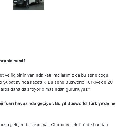
 oranla nasıl?
Tırsan’dan
KOCHEX’e
ret ve ilgisinin yanında katılımcılarımız da bu sene çoğu
12
zı Şubat ayında kapattık. Bu sene Busworld Türkiye’de 20
Multi-
fuarda daha da artıyor olmasından gururluyuz.”
Ride
treyler
ji fuarı havasında geçiyor. Bu yıl Busworld Türkiye’de ne
teslimatı
rı’nda
Tırsan’dan KOCHEX’e 12 Multi-Ride
reci
treyler teslimatı
zla gelişen bir akım var. Otomotiv sektörü de bundan