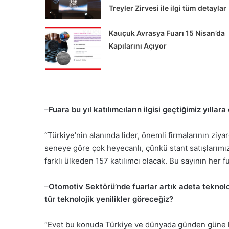
Treyler Zirvesi ile ilgi tüm detaylar
Kauçuk Avrasya Fuarı 15 Nisan’da
Kapılarını Açıyor
–
Fuara bu yıl katılımcıların ilgisi geçtiğimiz yıllara
Alman
ATLAS
“Türkiye’nin alanında lider, önemli firmalarının ziya
İş
seneye göre çok heyecanlı, çünkü stant satışlarımı
Makinaları’nda
farklı ülkeden 157 katılımcı olacak. Bu sayının her 
Yeniden
Yapılandırma
–
Otomotiv Sektörü’nde fuarlar artık adeta teknolo
Süreci
 Şehir İçi Taşımacılığa
tür teknolojik yenilikler göreceğiz?
uk Yeni Volvo FL
Alman ATLAS İş Makinala
ttı
Yeniden Yapılandırma Sü
“Evet bu konuda Türkiye ve dünyada günden güne hı