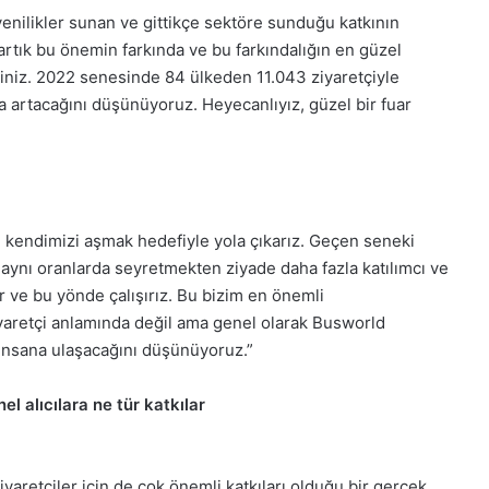
nilikler sunan ve gittikçe sektöre sunduğu katkının
a artık bu önemin farkında ve bu farkındalığın en güzel
rsiniz. 2022 senesinde 84 ülkeden 11.043 ziyaretçiyle
 artacağını düşünüyoruz. Heyecanlıyız, güzel bir fuar
en kendimizi aşmak hedefiyle yola çıkarız. Geçen seneki
a aynı oranlarda seyretmekten ziyade daha fazla katılımcı ve
r ve bu yönde çalışırız. Bu bizim en önemli
yaretçi anlamında değil ama genel olarak Busworld
 insana ulaşacağını düşünüyoruz.”
 alıcılara ne tür katkılar
ziyaretçiler için de çok önemli katkıları olduğu bir gerçek.