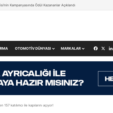
ör 2026 Yılı İlk Yarıyıl Finansal Sonuçlarını Açıkladı
Facebo
X
IRMA
OTOMOTİV DÜNYASI
MARKALAR
 157 katılımcı ile kapılarını açıyor!