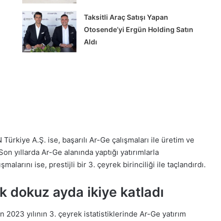
Taksitli Araç Satışı Yapan
Otosende’yi Ergün Holding Satın
Aldı
Tırsan’dan
KOCHEX’e
12
Türkiye A.Ş. ise, başarılı Ar-Ge çalışmaları ile üretim ve
Multi-
on yıllarda Ar-Ge alanında yaptığı yatırımlarla
Ride
alarını ise, prestijli bir 3. çeyrek birinciliği ile taçlandırdı.
treyler
teslimatı
lk dokuz ayda ikiye katladı
rı’nda
Tırsan’dan KOCHEX’e 12 Multi-Ride
reci
treyler teslimatı
2023 yılının 3. çeyrek istatistiklerinde Ar-Ge yatırım