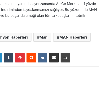
kı sunmasının yanında, aynı zamanda Ar-Ge Merkezleri yüzde
Ge indiriminden faydalanmamızı sağlıyor. Bu yüzden de MAN
r ve bu başarıda emeği olan tüm arkadaşlarımı tebrik
myon Haberleri
Man
MAN Haberleri
LinkedIn
Tumblr
Pinterest
Reddit
VKontakte
E-Posta ile paylaş
Yazdır