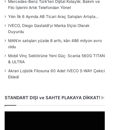
Mercedes-Benz Türk’ten Dijital Kolaylık: Bakım ve
Filo İşlerini Artık Telefondan Yönet
Yılın İlk 6 Ayında AB Ticari Araç Satışları Artışta…
IVECO, Diego Gastaldi’yi Marka Elçisi Olarak
Duyurdu
MAN’ın satışları yüzde 8 arttı, kârı 486 milyon avro
oldu
Mobil Vinç Sektörüne Yeni Güç: Scania 560G TITAN
& ULTRA
Akran Lojistik Filosuna 60 Adet IVECO S-WAY Çekici
Ekledi
STANDART DIŞI ve SAHTE PLAKAYA DİKKAT!
Video
oynatıcı