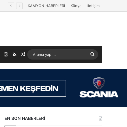
KAMYON HABERLERİ
Künye
İletişim
ok
LinkedIn
Instagram
RSS
Rastgele Makale
Arama
yap
...
EN SON HABERLERİ