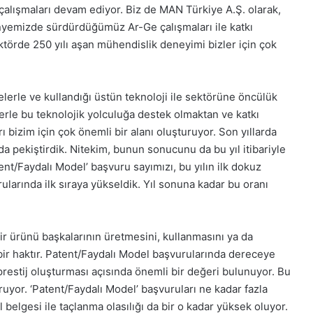
alışmaları devam ediyor. Biz de MAN Türkiye A.Ş. olarak,
bünyemizde sürdürdüğümüz Ar-Ge çalışmaları ile katkı
törde 250 yılı aşan mühendislik deneyimi bizler için çok
lerle ve kullandığı üstün teknoloji ile sektörüne öncülük
rlerle bu teknolojik yolculuğa destek olmaktan ve katkı
 bizim için çok önemli bir alanı oluşturuyor. Son yıllarda
a pekiştirdik. Nitekim, bunun sonucunu da bu yıl itibariyle
nt/Faydalı Model’ başvuru sayımızı, bu yılın ilk dokuz
rularında ilk sıraya yükseldik. Yıl sonuna kadar bu oranı
bir ürünü başkalarının üretmesini, kullanmasını ya da
bir haktır. Patent/Faydalı Model başvurularında dereceye
stij oluşturması açısında önemli bir değeri bulunuyor. Bu
uruyor. ‘Patent/Faydalı Model’ başvuruları ne kadar fazla
 belgesi ile taçlanma olasılığı da bir o kadar yüksek oluyor.