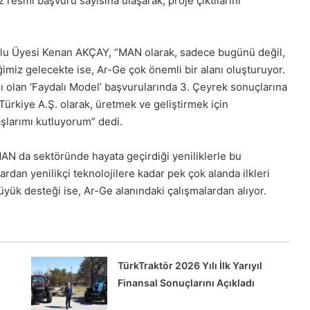
 resmi başvuru sayısına ulaşarak, proje çıktılarını
lu Üyesi Kenan AKÇAY, “MAN olarak, sadece bugünü değil,
ğimiz gelecekte ise, Ar-Ge çok önemli bir alanı oluşturuyor.
ı olan ‘Faydalı Model’ başvurularında 3. Çeyrek sonuçlarına
ürkiye A.Ş. olarak, üretmek ve geliştirmek için
aşlarımı kutluyorum” dedi.
AN da sektöründe hayata geçirdiği yeniliklerle bu
rdan yenilikçi teknolojilere kadar pek çok alanda ilkleri
yük desteği ise, Ar-Ge alanındaki çalışmalardan alıyor.
TürkTraktör 2026 Yılı İlk Yarıyıl
Finansal Sonuçlarını Açıkladı