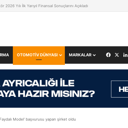
 Transportation 2026’da Yeniliklerini Sergileyecek
Facebo
X
IRMA
OTOMOTİV DÜNYASI
MARKALAR
Faydalı Model’ başvurusu yapan şirket oldu