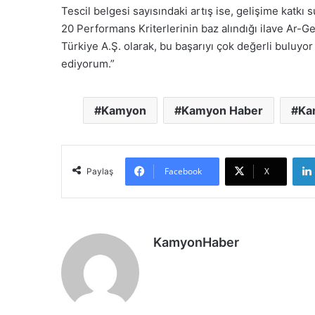
Tescil belgesi sayısındaki artış ise, gelişime kat
20 Performans Kriterlerinin baz alındığı ilave Ar-
Türkiye A.Ş. olarak, bu başarıyı çok değerli buluyo
ediyorum.”
Kamyon
Kamyon Haber
Ka
Facebook
X
Paylaş
KamyonHaber