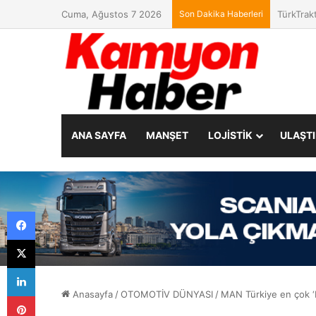
Cuma, Ağustos 7 2026
Son Dakika Haberleri
MAN, IAA
ANA SAYFA
MANŞET
LOJİSTİK
ULAŞT
Facebook
X
LinkedIn
Anasayfa
/
OTOMOTİV DÜNYASI
/
MAN Türkiye en çok ‘
Pinterest