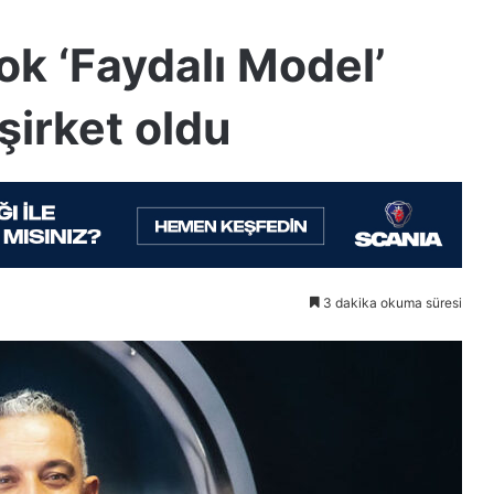
k ‘Faydalı Model’
irket oldu
3 dakika okuma süresi