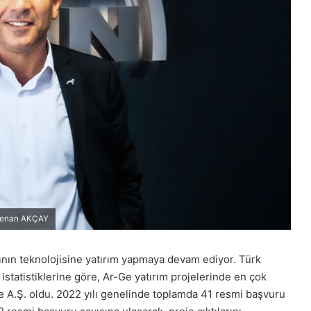
 Kenan AKÇAY
rının teknolojisine yatırım yapmaya devam ediyor. Türk
statistiklerine göre, Ar-Ge yatırım projelerinde en çok
 A.Ş. oldu. 2022 yılı genelinde toplamda 41 resmi başvuru