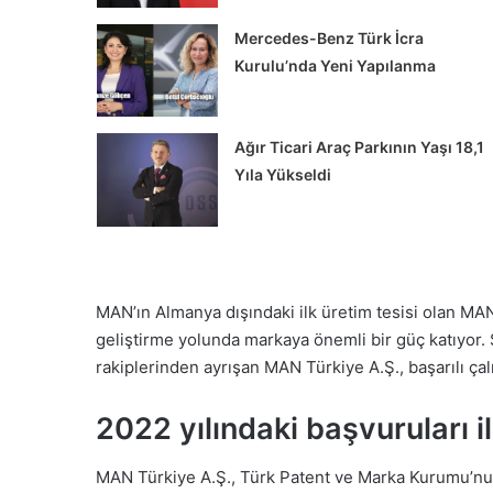
Mercedes-Benz Türk İcra
Kurulu’nda Yeni Yapılanma
Ağır Ticari Araç Parkının Yaşı 18,1
Yıla Yükseldi
Alman
ATLAS
İş
MAN’ın Almanya dışındaki ilk üretim tesisi olan MAN 
Makinaları’nda
geliştirme yolunda markaya önemli bir güç katıyor. S
Yeniden
rakiplerinden ayrışan MAN Türkiye A.Ş., başarılı çalışm
Yapılandırma
Süreci
 Şehir İçi Taşımacılığa
2022 yılındaki başvuruları i
uk Yeni Volvo FL
Alman ATLAS İş Makinala
ttı
Yeniden Yapılandırma Sü
MAN Türkiye A.Ş., Türk Patent ve Marka Kurumu’nun 