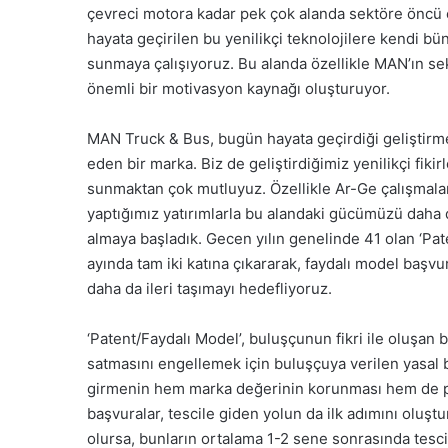
çevreci motora kadar pek çok alanda sektöre öncü ç
hayata geçirilen bu yenilikçi teknolojilere kendi 
sunmaya çalışıyoruz. Bu alanda özellikle MAN’ın sek
önemli bir motivasyon kaynağı oluşturuyor.
MAN Truck & Bus, bugün hayata geçirdiği geliştirme
eden bir marka. Biz de geliştirdiğimiz yenilikçi fiki
sunmaktan çok mutluyuz. Özellikle Ar-Ge çalışmaları
yaptığımız yatırımlarla bu alandaki gücümüzü daha d
almaya başladık. Gecen yılın genelinde 41 olan ‘Pate
ayında tam iki katına çıkararak, faydalı model başvu
daha da ileri taşımayı hedefliyoruz.
‘Patent/Faydalı Model’, buluşçunun fikri ile oluşan 
satmasını engellemek için buluşçuya verilen yasal 
girmenin hem marka değerinin korunması hem de pre
başvuralar, tescile giden yolun da ilk adımını oluşt
olursa, bunların ortalama 1-2 sene sonrasında tescil