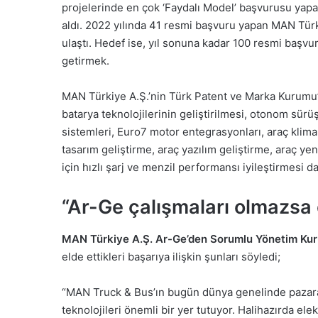
projelerinde en çok ‘Faydalı Model’ başvurusu yapan 
aldı. 2022 yılında 41 resmi başvuru yapan MAN Türk
ulaştı. Hedef ise, yıl sonuna kadar 100 resmi başvur
getirmek.
MAN Türkiye A.Ş.’nin Türk Patent ve Marka Kurumu’n
batarya teknolojilerinin geliştirilmesi, otonom sürüş
sistemleri, Euro7 motor entegrasyonları, araç klima g
tasarım geliştirme, araç yazılım geliştirme, araç yen
için hızlı şarj ve menzil performansı iyileştirmesi d
“Ar-Ge çalışmaları olmazsa 
MAN Türkiye A.Ş. Ar-Ge’den Sorumlu Yönetim Ku
elde ettikleri başarıya ilişkin şunları söyledi;
“MAN Truck & Bus’ın bugün dünya genelinde pazara
teknolojileri önemli bir yer tutuyor. Halihazırda el