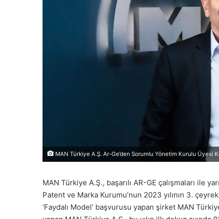
MAN Türkiye A.Ş. Ar-Ge’den Sorumlu Yönetim Kurulu Üyesi
MAN Türkiye A.Ş., başarılı AR-GE çalışmaları ile ya
Patent ve Marka Kurumu’nun 2023 yılının 3. çeyrek i
‘Faydalı Model’ başvurusu yapan şirket MAN Türkiye