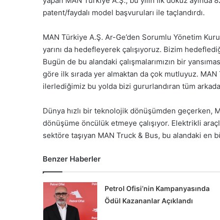
yapan MAN Türkiye A.Ş., bu yılın ilk dokuz ayında 82
patent/faydalı model başvuruları ile taçlandırdı.
MAN Türkiye A.Ş. Ar-Ge’den Sorumlu Yönetim Kuru
yarını da hedefleyerek çalışıyoruz. Bizim hedefledi
Bugün de bu alandaki çalışmalarımızın bir yansımas
göre ilk sırada yer almaktan da çok mutluyuz. MAN T
ilerlediğimiz bu yolda bizi gururlandıran tüm arkad
Dünya hızlı bir teknolojik dönüşümden geçerken, M
dönüşüme öncülük etmeye çalışıyor. Elektrikli araçla
sektöre taşıyan MAN Truck & Bus, bu alandaki en bü
Benzer Haberler
Petrol Ofisi’nin Kampanyasında
Ödül Kazananlar Açıklandı