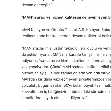
devam edeceğiz.”
“MAN’ın araç ve hizmet kalitesini deneyimleyen 
MAN Kamyon ve Otobüs Ticaret A.Ş. Kamyon Satış Uz
teslimatlarına hız kesmeden devam ettiklerini belir
“MAN araçlarımız; üstün teknolojileri, güçlü ve veri
da pekiştiriyorlar. MAN markası ile tanışan firmalar
ediyorlar. Yani araç ve hizmet kalitemizi deneyiml
vazgeçmiyorlar. Çünkü MAN sadece üstün nitelikli ara
hizmet anlayışı ile her zaman onların yanında oluyor.
MAN’dan bir daha vazgeçmeyen şirketlerimizden bir t
yolculuk, bugün sayıları 50’yi bulan büyük teslimat
kuvvetlenen iş birliğimizin önümüzdeki süreçte de
kendilerine hayırlı olmasını diliyoruz.”