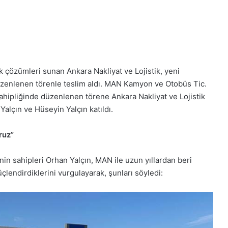
k çözümleri sunan Ankara Nakliyat ve Lojistik, yeni
düzenlenen törenle teslim aldı. MAN Kamyon ve Otobüs Tic.
hipliğinde düzenlenen törene Ankara Nakliyat ve Lojistik
 Yalçın ve Hüseyin Yalçın katıldı.
Tırsan’dan
KOCHEX’e
ruz”
12
Multi-
nin sahipleri Orhan Yalçın, MAN ile uzun yıllardan beri
Ride
üçlendirdiklerini vurgulayarak, şunları söyledi:
treyler
teslimatı
rı’nda
Tırsan’dan KOCHEX’e 12 Multi-Ride
reci
treyler teslimatı