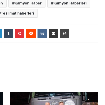
on
Kamyon Haber
Kamyon Haberleri
Teslimat haberleri
LinkedIn
Tumblr
Pinterest
Reddit
VKontakte
E-Posta ile paylaş
Yazdır
Volvo
FH
Electric,