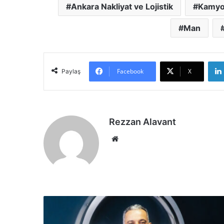
Ankara Nakliyat ve Lojistik
Kamy
Man
Facebook
X
Paylaş
Rezzan Alavant
Web
sitesi
MAN
Türkiye
en