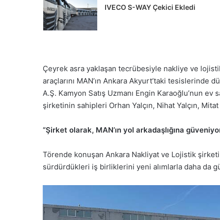
IVECO S-WAY Çekici Ekledi
Çeyrek asra yaklaşan tecrübesiyle nakliye ve lojisti
araçlarını MAN’ın Ankara Akyurt’taki tesislerinde 
A.Ş. Kamyon Satış Uzmanı Engin Karaoğlu’nun ev sa
şirketinin sahipleri Orhan Yalçın, Nihat Yalçın, Mitat
Alman
ATLAS
“Şirket olarak, MAN’ın yol arkadaşlığına güveniyo
İş
Makinaları’nda
Törende konuşan Ankara Nakliyat ve Lojistik şirketi
Yeniden
sürdürdükleri iş birliklerini yeni alımlarla daha da g
Yapılandırma
Süreci
 Şehir İçi Taşımacılığa
uk Yeni Volvo FL
Alman ATLAS İş Makinala
ttı
Yeniden Yapılandırma Sü