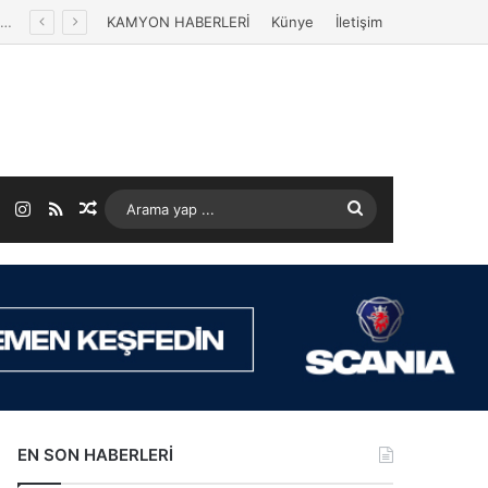
KAMYON HABERLERİ
Künye
İletişim
ok
LinkedIn
Instagram
RSS
Rastgele Makale
Arama
yap
...
EN SON HABERLERİ