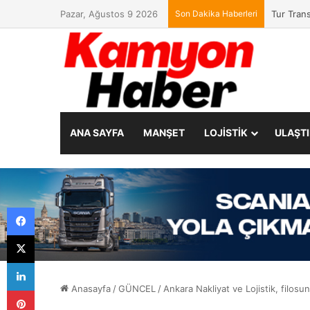
Pazar, Ağustos 9 2026
Son Dakika Haberleri
Petrol O
ANA SAYFA
MANŞET
LOJİSTİK
ULAŞT
Facebook
X
LinkedIn
Anasayfa
/
GÜNCEL
/
Ankara Nakliyat ve Lojistik, filo
Pinterest