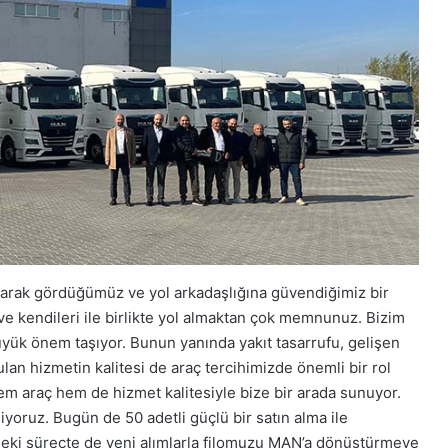
olarak gördüğümüz ve yol arkadaşlığına güvendiğimiz bir
n ve kendileri ile birlikte yol almaktan çok memnunuz. Bizim
ük önem taşıyor. Bunun yanında yakıt tasarrufu, gelişen
lan hizmetin kalitesi de araç tercihimizde önemli bir rol
em araç hem de hizmet kalitesiyle bize bir arada sunuyor.
iyoruz. Bugün de 50 adetli güçlü bir satın alma ile
zdeki süreçte de yeni alımlarla filomuzu MAN’a dönüştürmeye