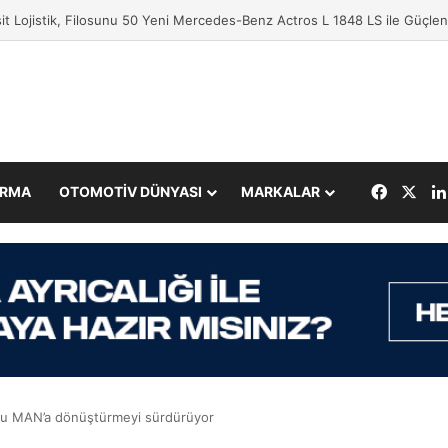
fisi’nin Kampanyasında Ödül Kazananlar Açıklandı
Facebo
X
IRMA
OTOMOTİV DÜNYASI
MARKALAR
sunu MAN’a dönüştürmeyi sürdürüyor