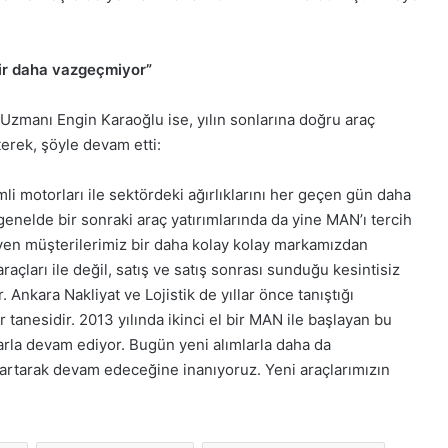
bir daha vazgeçmiyor”
manı Engin Karaoğlu ise, yılın sonlarına doğru araç
terek, şöyle devam etti:
mli motorları ile sektördeki ağırlıklarını her geçen gün daha
 genelde bir sonraki araç yatırımlarında da yine MAN’ı tercih
eyen müşterilerimiz bir daha kolay kolay markamızdan
çları ile değil, satış ve satış sonrası sunduğu kesintisiz
 Ankara Nakliyat ve Lojistik de yıllar önce tanıştığı
anesidir. 2013 yılında ikinci el bir MAN ile başlayan bu
larla devam ediyor. Bugün yeni alımlarla daha da
 artarak devam edeceğine inanıyoruz. Yeni araçlarımızın