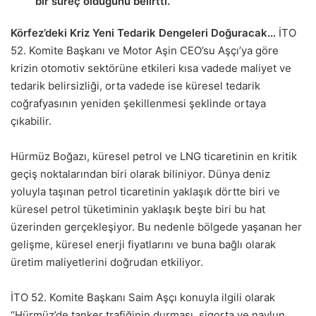
bir süreç olduğunu belirtti.
Körfez’deki Kriz Yeni Tedarik Dengeleri Doğuracak…
İTO
52. Komite Başkanı ve Motor Aşin CEO’su Aşçı’ya göre
krizin otomotiv sektörüne etkileri kısa vadede maliyet ve
tedarik belirsizliği, orta vadede ise küresel tedarik
coğrafyasının yeniden şekillenmesi şeklinde ortaya
çıkabilir.
Hürmüz Boğazı, küresel petrol ve LNG ticaretinin en kritik
geçiş noktalarından biri olarak biliniyor. Dünya deniz
yoluyla taşınan petrol ticaretinin yaklaşık dörtte biri ve
küresel petrol tüketiminin yaklaşık beşte biri bu hat
üzerinden gerçekleşiyor. Bu nedenle bölgede yaşanan her
gelişme, küresel enerji fiyatlarını ve buna bağlı olarak
üretim maliyetlerini doğrudan etkiliyor.
İTO 52. Komite Başkanı Saim Aşçı konuyla ilgili olarak
“Hürmüz’de tanker trafiğinin durması, sigorta ve navlun