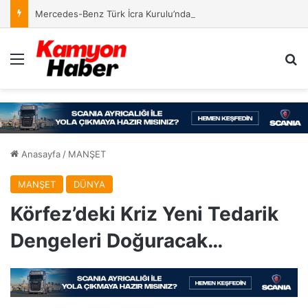
Mercedes-Benz Türk İcra Kurulu’nda Yeni Yapılanma
Menü
Ar
Anasayfa
/
MANŞET
MANŞET
DÜNYA
Körfez’deki Kriz Yeni Tedarik
Dengeleri Doğuracak…