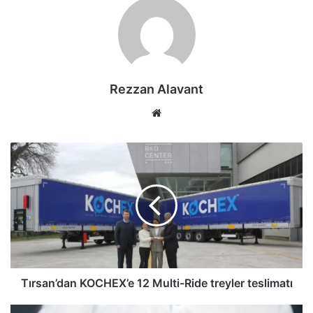
Rezzan Alavant
Web
sitesi
Tırsan’dan
KOCHEX’e
12
Multi-
Ride
treyler
teslimatı
Tırsan’dan KOCHEX’e 12 Multi-Ride treyler teslimatı
Şirketlerin