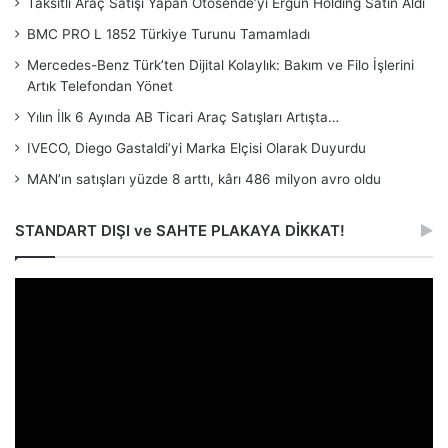
Taksitli Araç Satışı Yapan Otosende’yi Ergün Holding Satın Aldı
BMC PRO L 1852 Türkiye Turunu Tamamladı
Mercedes-Benz Türk’ten Dijital Kolaylık: Bakım ve Filo İşlerini
Artık Telefondan Yönet
Yılın İlk 6 Ayında AB Ticari Araç Satışları Artışta…
IVECO, Diego Gastaldi’yi Marka Elçisi Olarak Duyurdu
MAN’ın satışları yüzde 8 arttı, kârı 486 milyon avro oldu
STANDART DIŞI ve SAHTE PLAKAYA DİKKAT!
Video
oynatıcı