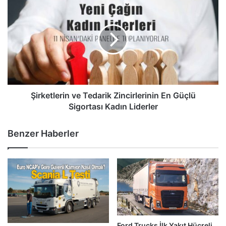
ve
Tedarik
Zincirlerinin
En
Güçlü
Sigortası
Kadın
Liderler
Şirketlerin ve Tedarik Zincirlerinin En Güçlü
Sigortası Kadın Liderler
Benzer Haberler
Ford Trucks İlk Yakıt Hücreli