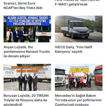
Scania L Serisi Euro
F-MAX’i geliştirecek
NCAP’ten Beş Yıldız Aldı
Alışan Lojistik, filo
IVECO Daily, ‘Yılın Hafif
yenilemesine Renault Trucks
Kamyonu’ seçildi
ile devam ediyor
Borusan Lojistik, 20 TIRSAN
Mercedes’in Sağlık Bakım
Treyler ile filosunu daha da
Tırı’nda uzun yol şoförlerinin
güçlendirdi
Cumhuriyet coşkusu