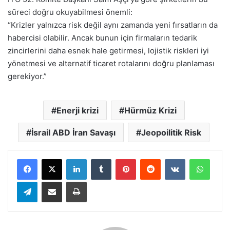
süreci doğru okuyabilmesi önemli:
“Krizler yalnızca risk değil aynı zamanda yeni fırsatların da
habercisi olabilir. Ancak bunun için firmaların tedarik
zincirlerini daha esnek hale getirmesi, lojistik riskleri iyi
yönetmesi ve alternatif ticaret rotalarını doğru planlaması
gerekiyor.”
Enerji krizi
Hürmüz Krizi
İsrail ABD İran Savaşı
Jeopoilitik Risk
LinkedIn
Tumblr
Pinterest
Reddit
VKontakte
Whats
Telegram
E-Posta ile paylaş
Yazdır