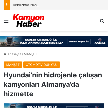
TürkTraktör 2026 Yılı İlk Yarıyıl Finansal Sonuçlarını Açıkladı
Menü
Ar
Anasayfa
/
MANŞET
MANŞET
OTOMOTİV DÜNYASI
Hyundai’nin hidrojenle çalışan
kamyonları Almanya’da
hizmette