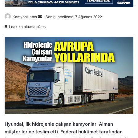
Bir
KamyonHaber
Son güncelleme: 7 Ağustos 2022
e-
1 dakika okuma süresi
posta
göndermek
Hyundai, ilk hidrojenle çalışan kamyonları Alman
müşterilerine teslim etti. Federal hükümet tarafından