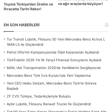
ve ağır araçlarda büyüyor!
Toyota Türkiye’den Üretim ve
İhracatta Tarihi Rekor!
EN SON HABERLERİ
Tur Transit Lojistik, Filosunu 50 Yeni Mercedes-Benz Actros L
1848 LS ile Güçlendirdi
Petrol Ofisi’nin Kampanyasında Ödül Kazananlar Açıklandı
TürkTraktör 2026 Yılı İlk Yarıyıl Finansal Sonuçlarını Açıkladı
MAN, IAA Transportation 2026’da Yeniliklerini Sergileyecek
Mercedes-Benz Türk İcra Kurulu’nda Yeni Yapılanma
Yeni CEO Heiko Selzam, Mercedes-Benz Türk’te Göreve
Başladı
ZF CVS Türkiye, Tedarikçileriyle Buluştu
Aybir Lojistik, Filosunu Renault Trucks İle Güçlendirdi
Taksitli Araç Satışı Yapan Otosende’yi Ergün Holding Satın Aldı