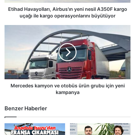
ile
kargo
Etihad Havayolları, Airbus'ın yeni nesil A350F kargo
operasyonlarını
uçağı ile kargo operasyonlarını büyütüyor
büyütüyor
Mercedes
kamyon
ve
otobüs
ürün
grubu
için
yeni
kampanya
Mercedes kamyon ve otobüs ürün grubu için yeni
kampanya
Benzer Haberler