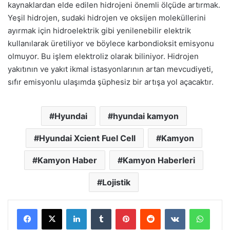
kaynaklardan elde edilen hidrojeni önemli ölçüde artırmak.
Yeşil hidrojen, sudaki hidrojen ve oksijen moleküllerini
ayırmak için hidroelektrik gibi yenilenebilir elektrik
kullanılarak üretiliyor ve böylece karbondioksit emisyonu
olmuyor. Bu işlem elektroliz olarak biliniyor. Hidrojen
yakıtının ve yakıt ikmal istasyonlarının artan mevcudiyeti,
sıfır emisyonlu ulaşımda şüphesiz bir artışa yol açacaktır.
Hyundai
hyundai kamyon
Hyundai Xcient Fuel Cell
Kamyon
Kamyon Haber
Kamyon Haberleri
Lojistik
LinkedIn
Tumblr
Pinterest
Reddit
VKontakte
Whats