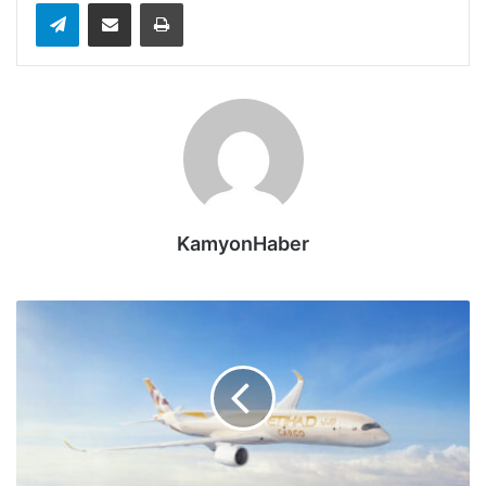
Telegram
E-Posta ile paylaş
Yazdır
KamyonHaber
Etihad
Havayolları,
Airbus'ın
yeni
nesil
A350F
kargo
uçağı