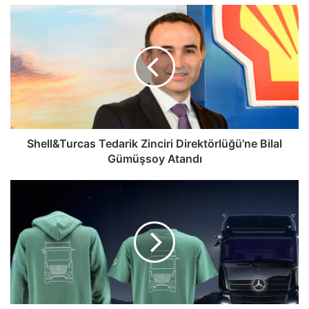
Shell&Turcas
Tedarik
Zinciri
Direktörlüğü’ne
Bilal
Gümüşsoy
Atandı
Shell&Turcas Tedarik Zinciri Direktörlüğü’ne Bilal
Gümüşsoy Atandı
Mercedes-
Benz
Kamyon
ve
Otobüs
Koleksiyon
Ürünleri
Satışa
Sunuldu