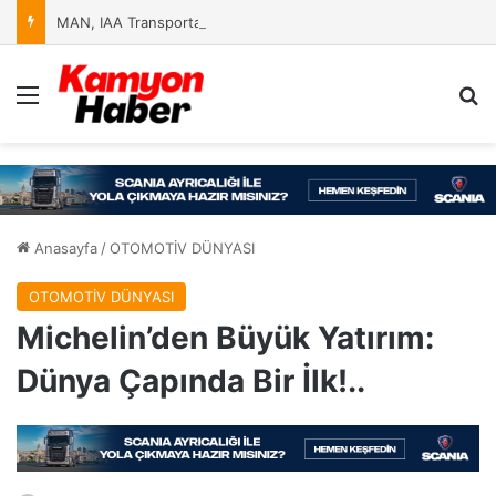
MAN, IAA Transportation 2026’da Yeniliklerini Sergileyecek
Menü
Ar
Anasayfa
/
OTOMOTİV DÜNYASI
OTOMOTİV DÜNYASI
Michelin’den Büyük Yatırım:
Dünya Çapında Bir İlk!..