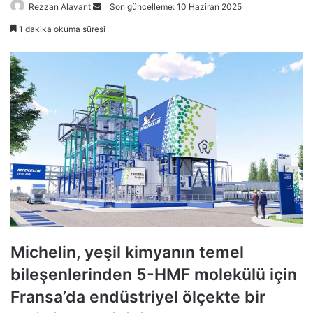
Bir
Rezzan Alavant
Son güncelleme: 10 Haziran 2025
e-
1 dakika okuma süresi
posta
göndermek
Michelin, yeşil kimyanın temel
bileşenlerinden 5-HMF molekülü için
Fransa’da endüstriyel ölçekte bir