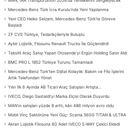
MAN, IAA Transportation 2026’da Yeniliklerini Sergileyecek
Mercedes-Benz Türk İcra Kurulu’nda Yeni Yapılanma
Yeni CEO Heiko Selzam, Mercedes-Benz Türk’te Göreve
Başladı
ZF CVS Türkiye, Tedarikçileriyle Buluştu
Aybir Lojistik, Filosunu Renault Trucks İle Güçlendirdi
Taksitli Araç Satışı Yapan Otosende’yi Ergün Holding Satın Aldı
BMC PRO L 1852 Türkiye Turunu Tamamladı
Mercedes-Benz Türk’ten Dijital Kolaylık: Bakım ve Filo İşlerini
Artık Telefondan Yönet
Yılın İlk 6 Ayında AB Ticari Araç Satışları Artışta…
IVECO, Diego Gastaldi’yi Marka Elçisi Olarak Duyurdu
MAN’ın satışları yüzde 8 arttı, kârı 486 milyon avro oldu
Mobil Vinç Sektörüne Yeni Güç: Scania 560G TITAN & ULTRA
Akran Lojistik Filosuna 60 Adet IVECO S-WAY Çekici Ekledi