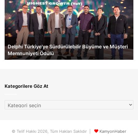
Türkiye’ye
Be
Sürdürülebilir
Tü
Büyüme
İlk
ve
eA
Müşteri
60
Memnuniyeti
Te
Ödülü
Ge
Delphi Türkiye’ye Sürdürülebilir Büyüme ve Müşteri
Memnuniyeti Ödülü
Kategorilere Göz At
Kategorilere
Göz
At
© Telif Hakkı 2026, Tüm Hakları Saklıdır |
KamyonHaber