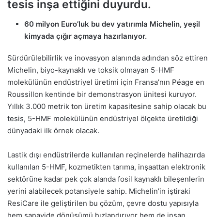
tesis inşa ettiğini duyurdu.
60 milyon Euro’luk bu dev yatırımla Michelin, yeşil
kimyada çığır açmaya hazırlanıyor.
Sürdürülebilirlik ve inovasyon alanında adından söz ettiren
Michelin, biyo-kaynaklı ve toksik olmayan 5-HMF
molekülünün endüstriyel üretimi için Fransa’nın Péage en
Roussillon kentinde bir demonstrasyon ünitesi kuruyor.
Yıllık 3.000 metrik ton üretim kapasitesine sahip olacak bu
tesis, 5-HMF molekülünün endüstriyel ölçekte üretildiği
dünyadaki ilk örnek olacak.
Lastik dışı endüstrilerde kullanılan reçinelerde halihazırda
kullanılan 5-HMF, kozmetikten tarıma, inşaattan elektronik
sektörüne kadar pek çok alanda fosil kaynaklı bileşenlerin
yerini alabilecek potansiyele sahip. Michelin’in iştiraki
ResiCare ile geliştirilen bu çözüm, çevre dostu yapısıyla
hem sanayide dönüşümü hızlandırıyor hem de insan