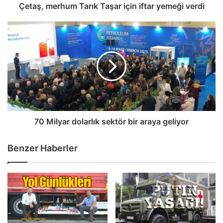
Çetaş, merhum Tarık Taşar için iftar yemeği verdi
70
Milyar
dolarlık
sektör
bir
araya
geliyor
70 Milyar dolarlık sektör bir araya geliyor
Benzer Haberler