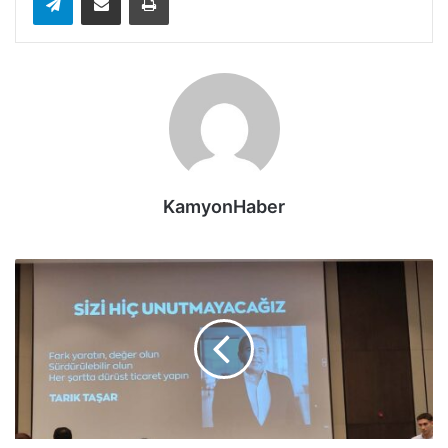
KamyonHaber
Çetaş,
merhum
Tarık
Taşar
için
iftar
yemeği
verdi