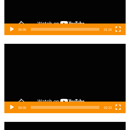
00:00
01:16
Video
oynatıcı
00:00
02:23
Video