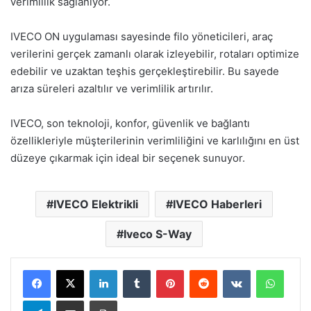
verimlilik sağlanıyor.
IVECO ON uygulaması sayesinde filo yöneticileri, araç
verilerini gerçek zamanlı olarak izleyebilir, rotaları optimize
edebilir ve uzaktan teşhis gerçekleştirebilir. Bu sayede
arıza süreleri azaltılır ve verimlilik artırılır.
IVECO, son teknoloji, konfor, güvenlik ve bağlantı
özellikleriyle müşterilerinin verimliliğini ve karlılığını en üst
düzeye çıkarmak için ideal bir seçenek sunuyor.
IVECO Elektrikli
IVECO Haberleri
Iveco S-Way
LinkedIn
Tumblr
Pinterest
Reddit
VKontakte
Whats
Telegram
E-Posta ile paylaş
Yazdır