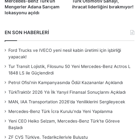
Mercedes-Benz Türk’ün
Türk Otomotiv Sanayi,
Mengerler Adana Sarıçam
ihracat liderliğini bırakmıyor!
lokasyonu açıldı
EN SON HABERLERİ
Ford Trucks ve IVECO yeni nesil kabin üretimi için işbirliği
yapacak!
Tur Transit Lojistik, Filosunu 50 Yeni Mercedes-Benz Actros L
1848 LS ile Güçlendirdi
Petrol Ofisi’nin Kampanyasında Ödül Kazananlar Açıklandı
TürkTraktör 2026 Yılı İlk Yarıyıl Finansal Sonuçlarını Açıkladı
MAN, IAA Transportation 2026’da Yeniliklerini Sergileyecek
Mercedes-Benz Türk İcra Kurulu’nda Yeni Yapılanma
Yeni CEO Heiko Selzam, Mercedes-Benz Türk’te Göreve
Başladı
ZF CVS Türkiye, Tedarikçileriyle Buluştu