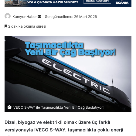
Bir
KamyonHaber
Son güncelleme: 26 Mart 2025
e-
2 dakika okuma süresi
posta
göndermek
IVECO S-WAY ile Taşımacılıkta Yeni Bir Çağ Başlatıyor!
Dizel, biyogaz ve elektrikli olmak üzere üç farklı
versiyonuyla IVECO S-WAY, taşımacılıkta çoklu enerji