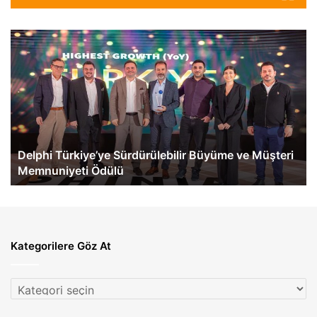
Delphi
Me
Türkiye’ye
Be
Sürdürülebilir
Tü
Büyüme
İlk
ve
eA
Müşteri
60
Memnuniyeti
Te
Ödülü
Ge
Delphi Türkiye’ye Sürdürülebilir Büyüme ve Müşteri
Memnuniyeti Ödülü
Kategorilere Göz At
Kategorilere
Göz
At