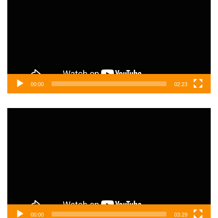
00:00
02:23
Video
oynatıcı
00:00
03:29