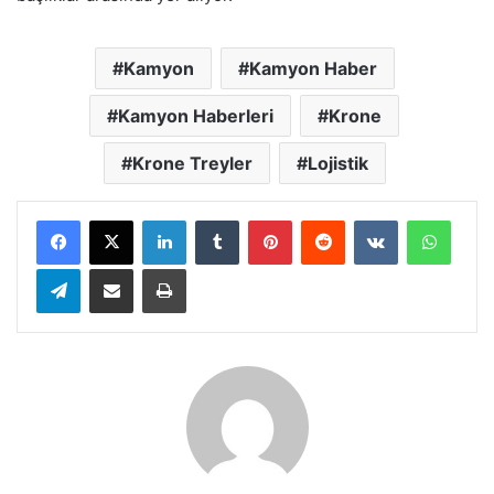
Kamyon
Kamyon Haber
Kamyon Haberleri
Krone
Krone Treyler
Lojistik
LinkedIn
Tumblr
Pinterest
Reddit
VKontakte
Whats
Telegram
E-Posta ile paylaş
Yazdır