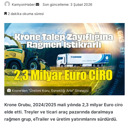
Bir
KamyonHaber
Son güncelleme: 3 Şubat 2026
e-
2 dakika okuma süresi
posta
göndermek
Krone’den “Üretimi Koru, Esnekliği Artır” Stratejisi
Krone Grubu, 2024/2025 mali yılında 2,3 milyar Euro ciro
elde etti. Treyler ve ticari araç pazarında daralmaya
rağmen grup, eTrailer ve üretim yatırımlarını sürdürdü.