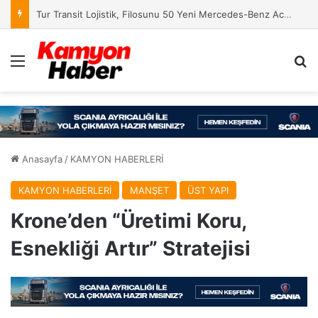
Tur Transit Lojistik, Filosunu 50 Yeni Mercedes-Benz Actros L 1848 LS ile Güçlendirdi
Menü
Ar
Anasayfa
/
KAMYON HABERLERİ
KAMYON HABERLERİ
MANŞET
ÜST YAPI
Krone’den “Üretimi Koru,
Esnekliği Artır” Stratejisi