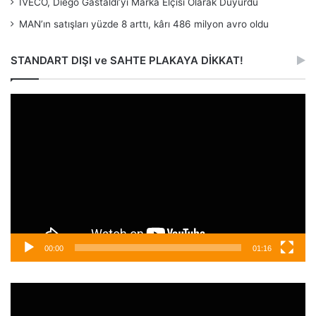
IVECO, Diego Gastaldi’yi Marka Elçisi Olarak Duyurdu
MAN’ın satışları yüzde 8 arttı, kârı 486 milyon avro oldu
STANDART DIŞI ve SAHTE PLAKAYA DİKKAT!
Video
oynatıcı
00:00
01:16
Video
oynatıcı