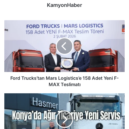
KamyonHaber
Ford
Trucks’tan
Mars
Logistics’e
158
Adet
Yeni
F-
MAX
Teslimatı
Ford Trucks’tan Mars Logistics’e 158 Adet Yeni F-
MAX Teslimatı
Ağır
ticari
araçlara
özel
Hasmer
Konya