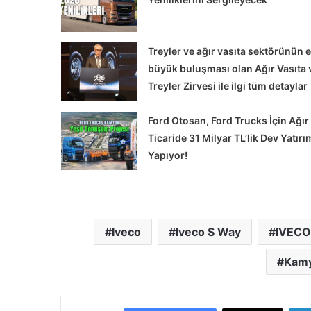
Treyler ve ağır vasıta sektörünün 
büyük buluşması olan Ağır Vasıta 
Treyler Zirvesi ile ilgi tüm detaylar
Ford Otosan, Ford Trucks İçin Ağır
Ticaride 31 Milyar TL’lik Dev Yatırı
Yapıyor!
Alman
ATLAS
İş
Makinaları’nda
Yeniden
Iveco
Iveco S Way
IVECO 
Yapılandırma
Süreci
 Şehir İçi Taşımacılığa
Kamy
uk Yeni Volvo FL
Alman ATLAS İş Makinala
ttı
Yeniden Yapılandırma Sü