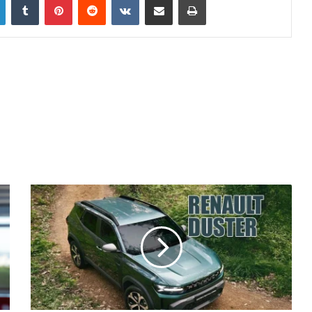
Türkiye’de
üretilecek
Yeni
Renault
Duster
ön
satışı
başladı