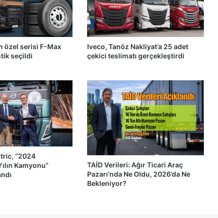
n özel serisi F-Max
Iveco, Tanöz Nakliyat’a 25 adet
stik seçildi
çekici teslimatı gerçekleştirdi
tric, “2024
TAİD Verileri: Ağır Ticari Araç
 Yılın Kamyonu”
Pazarı’nda Ne Oldu, 2026’da Ne
andı
Bekleniyor?