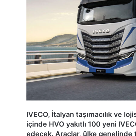
IVECO, İtalyan taşımacılık ve loj
içinde HVO yakıtlı 100 yeni IVE
edecek. Araçlar, ülke genelinde ta