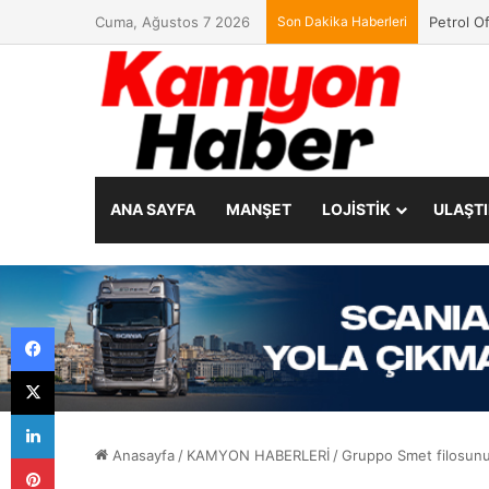
Cuma, Ağustos 7 2026
Son Dakika Haberleri
Petrol O
ANA SAYFA
MANŞET
LOJİSTİK
ULAŞT
Facebook
X
LinkedIn
Anasayfa
/
KAMYON HABERLERİ
/
Gruppo Smet filosunu
Pinterest