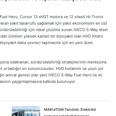
Fuel Hero, Cursor 13 eVGT motora ve 12 vitesli Hi-Tronix
 varan yakıt tasarrufu sağlamak için yakıt ekonomisini en üst
ürdürülebilirliği için ideal çözümü sunan IVECO S-Way dizel
rdan üretilen yüksek kaliteli bir biyoyakıt olan HVO (Hidro
iyoyakıt daha çevreci taşımacılık için en yeni dizel
syona odaklanan, sürdürülebilirliği stratejilerinin merkezine
i ortaklığın en sonuncusudur. HVO kullanımı ve uzun yol
iğin amiral gemisi olan yeni IVECO S-Way Fuel Hero ile iki
asının yaygınlaşmasına katkıda bulunuyor.
MAN eTGM Tanıtıldı: Elektrikli
kamyon rekabeti büyüyor