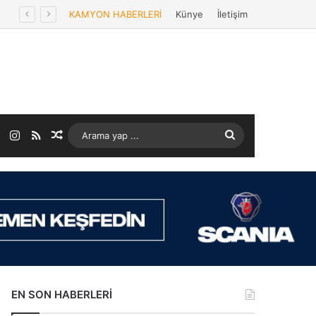
KAMYON HABERLERİ
Künye
İletişim
ok
LinkedIn
Instagram
RSS
Rastgele Makale
Arama
yap
...
EN SON HABERLERİ