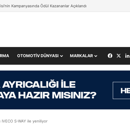
fisi’nin Kampanyasında Ödül Kazananlar Açıklandı
Facebo
X
IRMA
OTOMOTİV DÜNYASI
MARKALAR
 IVECO S-WAY ile yeniliyor