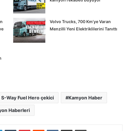
en
Volvo Trucks, 700 Km’ye Varan
ve
Menzilli Yeni Elektriklilerini Tanıttı
m
Tırsan’dan
KOCHEX’e
12
Multi-
Ride
S-Way Fuel Hero çekici
Kamyon Haber
treyler
teslimatı
on Haberleri
rı’nda
Tırsan’dan KOCHEX’e 12 Multi-Ride
reci
treyler teslimatı
LinkedIn
Tumblr
Pinterest
Reddit
VKontakte
E-Posta ile paylaş
Yazdır