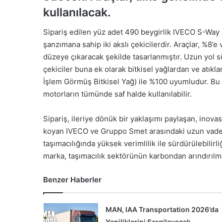
kullanılacak.
Sipariş edilen yüz adet 490 beygirlik IVECO S-Way 
şanzımana sahip iki akslı çekicilerdir. Araçlar, %8’e
düzeye çıkaracak şekilde tasarlanmıştır. Uzun yol s
çekiciler buna ek olarak bitkisel yağlardan ve atıkla
İşlem Görmüş Bitkisel Yağ) ile %100 uyumludur. Bu b
motorların tümünde saf halde kullanılabilir.
Sipariş, ileriye dönük bir yaklaşımı paylaşan, inova
koyan IVECO ve Gruppo Smet arasındaki uzun vadel
taşımacılığında yüksek verimlilik ile sürdürülebilirl
marka, taşımacılık sektörünün karbondan arındırılm
Benzer Haberler
MAN, IAA Transportation 2026’da
Yeniliklerini Sergileyecek