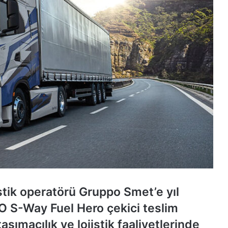
istik operatörü Gruppo Smet’e yıl
CO S-Way Fuel Hero çekici teslim
şımacılık ve lojistik faaliyetlerinde