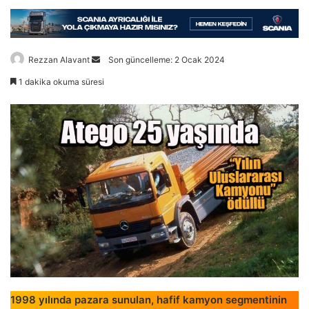
Bir
Rezzan Alavant
Son güncelleme: 2 Ocak 2024
e-
1 dakika okuma süresi
posta
göndermek
1998 yılında pazara sunulan, hafif kamyon segmentinin