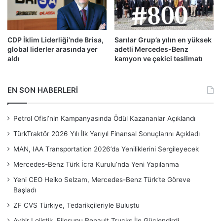
CDP İklim Liderliği’nde Brisa,
Sarılar Grup’a yılın en yüksek
global liderler arasında yer
adetli Mercedes-Benz
aldı
kamyon ve çekici teslimatı
EN SON HABERLERİ
Petrol Ofisi’nin Kampanyasında Ödül Kazananlar Açıklandı
TürkTraktör 2026 Yılı İlk Yarıyıl Finansal Sonuçlarını Açıkladı
MAN, IAA Transportation 2026’da Yeniliklerini Sergileyecek
Mercedes-Benz Türk İcra Kurulu’nda Yeni Yapılanma
Yeni CEO Heiko Selzam, Mercedes-Benz Türk’te Göreve
Başladı
ZF CVS Türkiye, Tedarikçileriyle Buluştu
Aybir Lojistik, Filosunu Renault Trucks İle Güçlendirdi