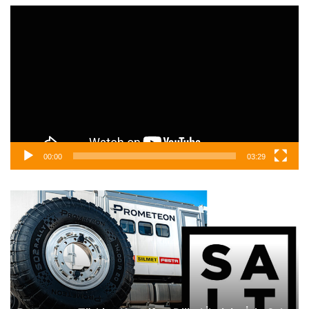
Video
oynatıcı
00:00
03:29
Prometeon
Me
Türkiye
Be
Kreatif
Tü
ve
Ye
Dijital
At
İletişim
İçin
Salt