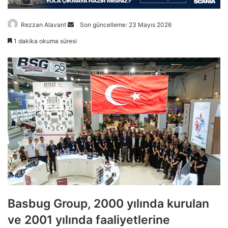
Bir
Rezzan Alavant
Son güncelleme: 23 Mayıs 2026
e-
1 dakika okuma süresi
posta
göndermek
Basbug Group, 2000 yılında kurulan
ve 2001 yılında faaliyetlerine