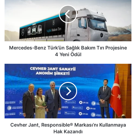
Türk’ün
Sağlık
Bakım
Tırı
Projesine
4
Yeni
Ödül
Mercedes-Benz Türk’ün Sağlık Bakım Tırı Projesine
4 Yeni Ödül
Cevher
Jant,
Responsible®
Markası’nı
Kullanmaya
Hak
Kazandı
Cevher Jant, Responsible® Markası’nı Kullanmaya
Hak Kazandı