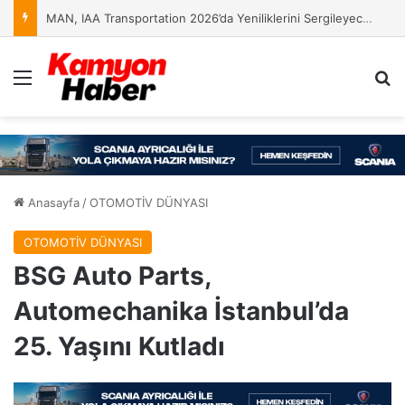
MAN, IAA Transportation 2026’da Yeniliklerini Sergileyecek
Menü
Ar
Anasayfa
/
OTOMOTİV DÜNYASI
OTOMOTİV DÜNYASI
BSG Auto Parts,
Automechanika İstanbul’da
25. Yaşını Kutladı