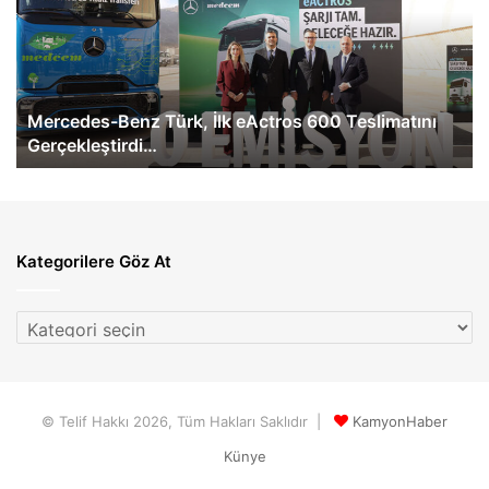
İlk
Ma
eActros
İnc
600
Al
Teslimatını
Öd
Gerçekleştirdi…
Mercedes-Benz Türk, İlk eActros 600 Teslimatını
Gerçekleştirdi…
Kategorilere Göz At
Kategorilere
Göz
At
© Telif Hakkı 2026, Tüm Hakları Saklıdır |
KamyonHaber
Künye