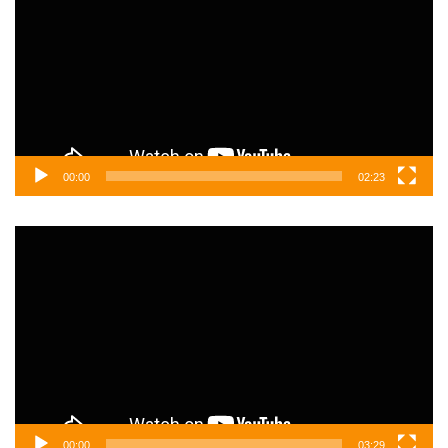
00:00
02:23
Video
oynatıcı
00:00
03:29