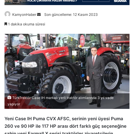
Bir
KamyonHaber
Son güncelleme: 12 Kasım 2023
e-
1 dakika okuma süresi
posta
göndermek
TürkTraktör Case IH markalı yerli traktör alımlarında 3 yıl vade
yapıyor
Yeni Case IH Puma CVX AFSC, serinin yeni üyesi Puma
260 ve 90 HP ile 117 HP arası dört farklı güç seçeneğine
sahip yeni Farmall X serisi traktörler ziyaretçilerin