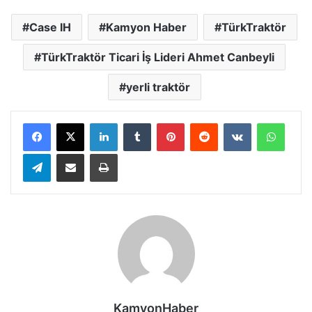
Case IH
Kamyon Haber
TürkTraktör
TürkTraktör Ticari İş Lideri Ahmet Canbeyli
yerli traktör
LinkedIn
Tumblr
Pinterest
Reddit
VKontakte
Whats
Telegram
E-Posta ile paylaş
Yazdır
KamyonHaber