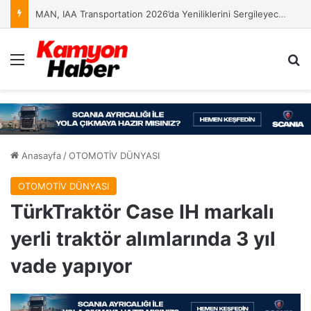
MAN, IAA Transportation 2026’da Yeniliklerini Sergileyecek
Menü
Ar
Anasayfa
/
OTOMOTİV DÜNYASI
OTOMOTİV DÜNYASI
TürkTraktör Case IH markalı
yerli traktör alımlarında 3 yıl
vade yapıyor