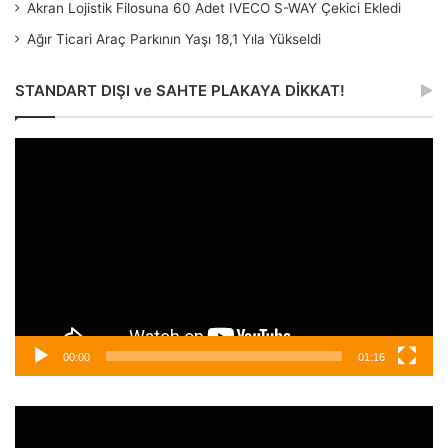
Akran Lojistik Filosuna 60 Adet IVECO S-WAY Çekici Ekledi
Ağır Ticari Araç Parkının Yaşı 18,1 Yıla Yükseldi
STANDART DIŞI ve SAHTE PLAKAYA DİKKAT!
Video
oynatıcı
00:00
01:16
Video
oynatıcı