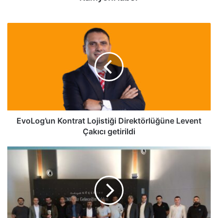
EvoLog’un
Kontrat
Lojistiği
Direktörlüğüne
Levent
Çakıcı
getirildi
EvoLog’un Kontrat Lojistiği Direktörlüğüne Levent
Çakıcı getirildi
Mercedes-
Benz
Türk’ten
‘EML’miz
Geleceğin
Yıldızı’nda
başarılı