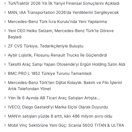
TürkTraktör 2026 Yılı İlk Yarıyıl Finansal Sonuçlarını Açıkladı
MAN, IAA Transportation 2026’da Yeniliklerini Sergileyecek
Mercedes-Benz Türk İcra Kurulu’nda Yeni Yapılanma
Yeni CEO Heiko Selzam, Mercedes-Benz Türk’te Göreve
Başladı
ZF CVS Türkiye, Tedarikçileriyle Buluştu
Aybir Lojistik, Filosunu Renault Trucks İle Güçlendirdi
Taksitli Araç Satışı Yapan Otosende’yi Ergün Holding Satın Aldı
BMC PRO L 1852 Türkiye Turunu Tamamladı
Mercedes-Benz Türk’ten Dijital Kolaylık: Bakım ve Filo İşlerini
Artık Telefondan Yönet
Yılın İlk 6 Ayında AB Ticari Araç Satışları Artışta…
IVECO, Diego Gastaldi’yi Marka Elçisi Olarak Duyurdu
MAN’ın satışları yüzde 8 arttı, kârı 486 milyon avro oldu
Mobil Vinç Sektörüne Yeni Güç: Scania 560G TITAN & ULTRA