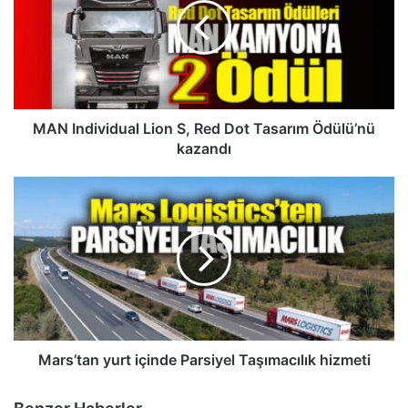
S,
Red
Dot
Tasarım
Ödülü’nü
kazandı
MAN Individual Lion S, Red Dot Tasarım Ödülü’nü
kazandı
Mars’tan
yurt
içinde
Parsiyel
Taşımacılık
hizmeti
Mars’tan yurt içinde Parsiyel Taşımacılık hizmeti