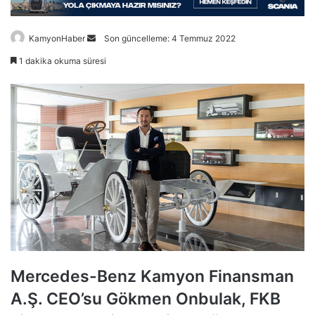
Bir
KamyonHaber
Son güncelleme: 4 Temmuz 2022
e-
1 dakika okuma süresi
posta
göndermek
Mercedes-Benz Kamyon Finansman
A.Ş. CEO’su Gökmen Onbulak, FKB