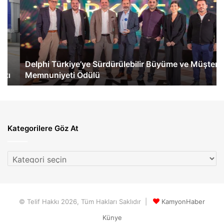
Sürdürülebilir
Tü
Büyüme
İlk
ve
eA
Müşteri
60
Memnuniyeti
Te
Ödülü
Ge
Delphi Türkiye’ye Sürdürülebilir Büyüme ve Müşteri
Memnuniyeti Ödülü
Kategorilere Göz At
Kategorilere
Göz
At
© Telif Hakkı 2026, Tüm Hakları Saklıdır |
KamyonHaber
Künye