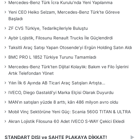
Mercedes-Benz Türk İcra Kurulu’nda Yeni Yapılanma
Yeni CEO Heiko Selzam, Mercedes-Benz Türk’te Göreve
Başladı
ZF CVS Türkiye, Tedarikçileriyle Buluştu
Aybir Lojistik, Filosunu Renault Trucks İle Güçlendirdi
Taksitli Araç Satışı Yapan Otosende’yi Ergün Holding Satın Aldı
BMC PRO L 1852 Türkiye Turunu Tamamladı
Mercedes-Benz Türk’ten Dijital Kolaylık: Bakım ve Filo İşlerini
Artık Telefondan Yönet
Yılın İlk 6 Ayında AB Ticari Araç Satışları Artışta…
IVECO, Diego Gastaldi’yi Marka Elçisi Olarak Duyurdu
MAN’ın satışları yüzde 8 arttı, kârı 486 milyon avro oldu
Mobil Vinç Sektörüne Yeni Güç: Scania 560G TITAN & ULTRA
Akran Lojistik Filosuna 60 Adet IVECO S-WAY Çekici Ekledi
STANDART DIŞI ve SAHTE PLAKAYA DİKKAT!