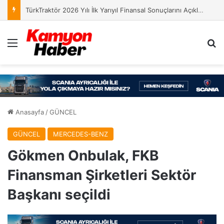
TürkTraktör 2026 Yılı İlk Yarıyıl Finansal Sonuçlarını Açıkladı
Menü
Ar
Anasayfa
/
GÜNCEL
GÜNCEL
MERCEDES-BENZ
Gökmen Onbulak, FKB
Finansman Şirketleri Sektör
Başkanı seçildi