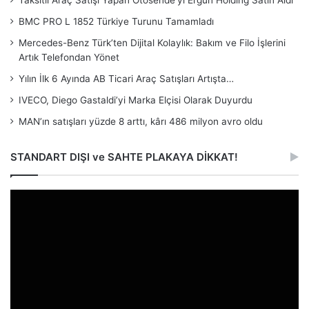
Taksitli Araç Satışı Yapan Otosende’yi Ergün Holding Satın Aldı
BMC PRO L 1852 Türkiye Turunu Tamamladı
Mercedes-Benz Türk’ten Dijital Kolaylık: Bakım ve Filo İşlerini
Artık Telefondan Yönet
Yılın İlk 6 Ayında AB Ticari Araç Satışları Artışta…
IVECO, Diego Gastaldi’yi Marka Elçisi Olarak Duyurdu
MAN’ın satışları yüzde 8 arttı, kârı 486 milyon avro oldu
STANDART DIŞI ve SAHTE PLAKAYA DİKKAT!
Video
oynatıcı