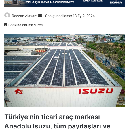
Bir
Rezzan Alavant
Son güncelleme: 13 Eylül 2024
e-
1 dakika okuma süresi
posta
göndermek
Türkiye’nin ticari araç markası
Anadolu Isuzu, tüm paydaşları ve