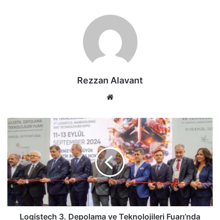
Rezzan Alavant
Web
sitesi
Logistech
3.
Depolama
ve
Teknolojileri
Fuarı’nda
lojistik
dünyası
İzmir'de
bir
Logistech 3. Depolama ve Teknolojileri Fuarı’nda