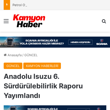
Petrol Ofisi’nin Kampanyasında Ödül Kazananlar Açıklandı
Menü
Ar
Anasayfa
/
GÜNCEL
GÜNCEL
KAMYON HABERLERİ
Anadolu Isuzu 6.
Sürdürülebilirlik Raporu
Yayımlandı