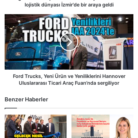
araya
lojistik dünyası İzmir'de bir araya geldi
geldi
Ford
Trucks,
Yeni
Ürün
ve
Yeniliklerini
Hannover
Uluslararası
Ticari
Araç
Ford Trucks, Yeni Ürün ve Yeniliklerini Hannover
Fuarı’nda
Uluslararası Ticari Araç Fuarı’nda sergiliyor
sergiliyor
Benzer Haberler