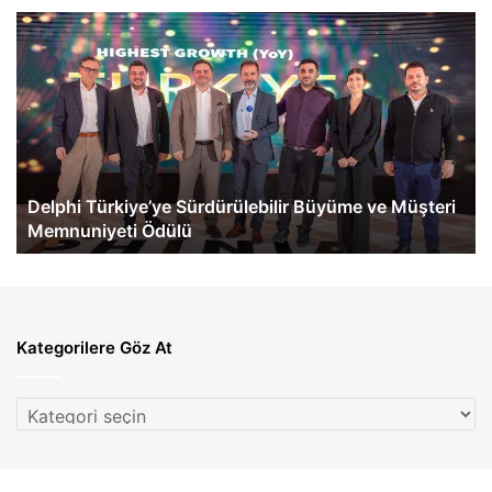
Delphi
Me
Türkiye’ye
Be
Sürdürülebilir
Tü
Büyüme
İlk
ve
eA
Müşteri
60
Memnuniyeti
Te
Ödülü
Ge
Delphi Türkiye’ye Sürdürülebilir Büyüme ve Müşteri
Memnuniyeti Ödülü
Kategorilere Göz At
Kategorilere
Göz
At