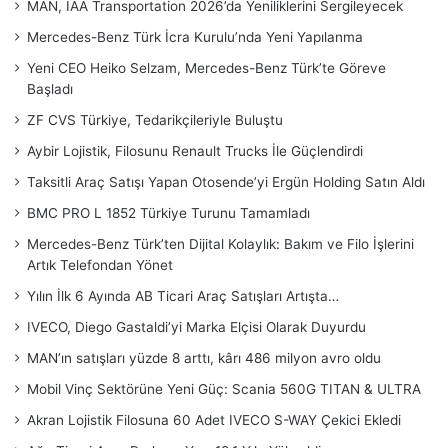
MAN, IAA Transportation 2026’da Yeniliklerini Sergileyecek
Mercedes-Benz Türk İcra Kurulu’nda Yeni Yapılanma
Yeni CEO Heiko Selzam, Mercedes-Benz Türk’te Göreve
Başladı
ZF CVS Türkiye, Tedarikçileriyle Buluştu
Aybir Lojistik, Filosunu Renault Trucks İle Güçlendirdi
Taksitli Araç Satışı Yapan Otosende’yi Ergün Holding Satın Aldı
BMC PRO L 1852 Türkiye Turunu Tamamladı
Mercedes-Benz Türk’ten Dijital Kolaylık: Bakım ve Filo İşlerini
Artık Telefondan Yönet
Yılın İlk 6 Ayında AB Ticari Araç Satışları Artışta…
IVECO, Diego Gastaldi’yi Marka Elçisi Olarak Duyurdu
MAN’ın satışları yüzde 8 arttı, kârı 486 milyon avro oldu
Mobil Vinç Sektörüne Yeni Güç: Scania 560G TITAN & ULTRA
Akran Lojistik Filosuna 60 Adet IVECO S-WAY Çekici Ekledi