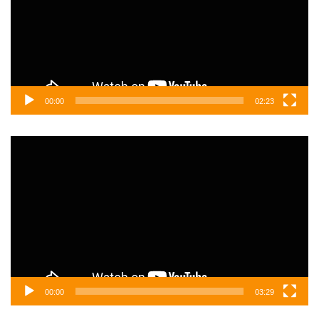
00:00
02:23
Video
oynatıcı
00:00
03:29