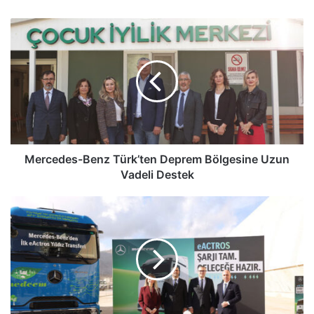
sitesi
Mercedes-
Benz
Türk’ten
Deprem
Bölgesine
Uzun
Vadeli
Destek
Mercedes-Benz Türk’ten Deprem Bölgesine Uzun
Vadeli Destek
Mercedes-
Benz
Türk,
İlk
eActros
600
Teslimatını
Gerçekleştirdi...