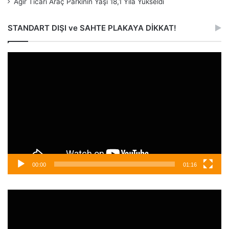
Ağır Ticari Araç Parkının Yaşı 18,1 Yıla Yükseldi
STANDART DIŞI ve SAHTE PLAKAYA DİKKAT!
Video
oynatıcı
00:00
01:16
Video
oynatıcı