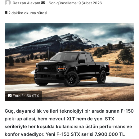
Bir
Rezzan Alavant
Son güncelleme: 9 Şubat 2026
e-
2 dakika okuma süresi
posta
göndermek
Ford F-150 STX
Güç, dayanıklılık ve ileri teknolojiyi bir arada sunan F-150
pick-up ailesi, hem mevcut XLT hem de yeni STX
serileriyle her koşulda kullanıcısına üstün performans ve
konfor vadediyor. Yeni F-150 STX serisi 7.900.000 TL