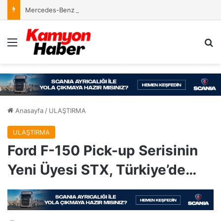
Mercedes-Benz Türk İcra Kurulu’nda Yeni Yapılanma
Menü
Ar
Anasayfa
/
ULAŞTIRMA
ULAŞTIRMA
Ford F-150 Pick-up Serisinin
Yeni Üyesi STX, Türkiye’de…