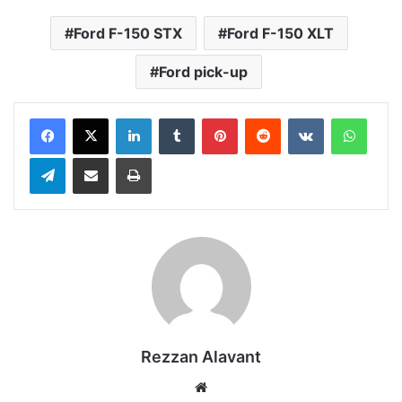
Ford F-150 STX
Ford F-150 XLT
Ford pick-up
LinkedIn
Tumblr
Pinterest
Reddit
VKontakte
Whats
Telegram
E-Posta ile paylaş
Yazdır
Rezzan Alavant
Web