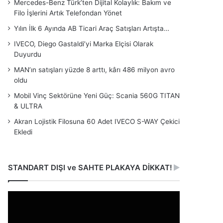
Mercedes-Benz Türk’ten Dijital Kolaylık: Bakım ve
Filo İşlerini Artık Telefondan Yönet
Yılın İlk 6 Ayında AB Ticari Araç Satışları Artışta…
IVECO, Diego Gastaldi’yi Marka Elçisi Olarak
Duyurdu
MAN’ın satışları yüzde 8 arttı, kârı 486 milyon avro
oldu
Mobil Vinç Sektörüne Yeni Güç: Scania 560G TITAN
& ULTRA
Akran Lojistik Filosuna 60 Adet IVECO S-WAY Çekici
Ekledi
STANDART DIŞI ve SAHTE PLAKAYA DİKKAT!
Video
oynatıcı