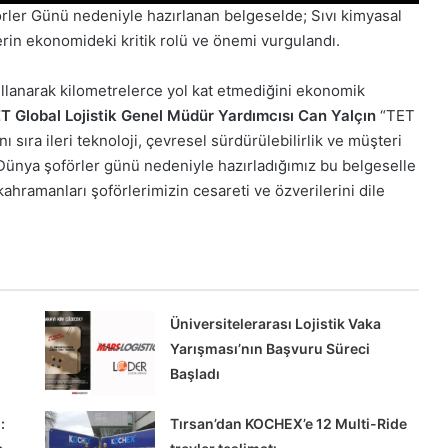
rler Günü nedeniyle hazırlanan belgeselde; Sıvı kimyasal
erin ekonomideki kritik rolü ve önemi vurgulandı.
ullanarak kilometrelerce yol kat etmediğini ekonomik
T Global Lojistik Genel Müdür Yardımcısı Can Yalçın
“TET
nı sıra ileri teknoloji, çevresel sürdürülebilirlik ve müşteri
Dünya şoförler günü nedeniyle hazırladığımız bu belgeselle
ahramanları şoförlerimizin cesareti ve özverilerini dile
FIAT
Professional
Modellerinde
Sıfır
Faizli
Üniversitelerarası Lojistik Vaka
Kredi
Yarışması’nın Başvuru Süreci
Başladı
 Maxion İnci
FIAT Professional Modellerinde Sıfır
:
Tırsan’dan KOCHEX’e 12 Multi-Ride
Faizli Kredi