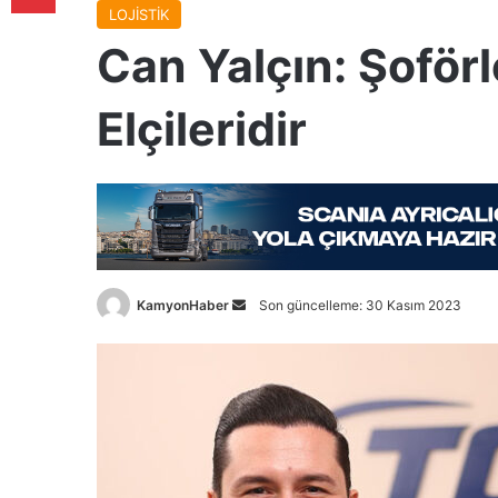
LOJİSTİK
Can Yalçın: Şoförl
Elçileridir
Bir
KamyonHaber
Son güncelleme: 30 Kasım 2023
e-
posta
göndermek