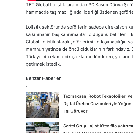
TET Global Lojistik tarafından 30 Kasım Dünya Şofö
hammadde taşımacılığında liderliği üstlenen şoförl
Lojistik sektöründe şoförlerin sadece direksiyon k
kalkınmanın baş kahramanları olduğunu belirten
TE
Global Lojistik olarak şoförlerimizin taşımacılığın ya
memnuniyetinde de öncü olduklarının farkındayız. 
Türkiye’nin ekonomik çarklarını döndüren, yolların k
getirmek istedik.
Chery’den
Türk
Benzer Haberler
Tedarikçi
Maxion
İnci
Tezmaksan, Robot Teknolojileri ve
Alüminyum’a
Dijital Üretim Çözümleriyle Yoğun
Ödül
İlgi Görüyor
z Türk, İlk eActros 600
Chery’den Türk Tedarikçi
Sertel Grup Lojistik’ten filo yatırımı
Gerçekleştirdi…
Alüminyum’a Ödül