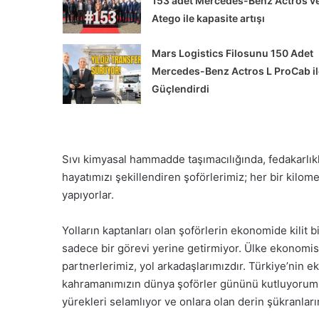
153 adet Mercedes-Benz Actros v
Atego ile kapasite artışı
Mars Logistics Filosunu 150 Adet
Mercedes-Benz Actros L ProCab il
Güçlendirdi
Sıvı kimyasal hammadde taşımacılığında, fedakarlıkl
hayatımızı şekillendiren şoförlerimiz; her bir kilomet
yapıyorlar.
Yolların kaptanları olan şoförlerin ekonomide kilit 
sadece bir görevi yerine getirmiyor. Ülke ekonomis
partnerlerimiz, yol arkadaşlarımızdır. Türkiye’nin e
kahramanımızın dünya şoförler gününü kutluyorum
yürekleri selamlıyor ve onlara olan derin şükranla