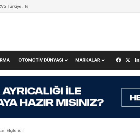
VS Türkiye, Tedarikçileriyle Buluştu
Facebo
X
IRMA
OTOMOTİV DÜNYASI
MARKALAR
ri Elçileridir