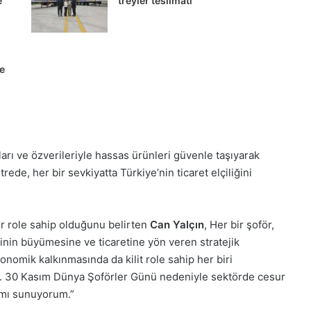
e
treyler teslimatı
e
arı ve özverileriyle hassas ürünleri güvenle taşıyarak
rede, her bir sevkiyatta Türkiye’nin ticaret elçiliğini
bir role sahip olduğunu belirten
Can Yalçın
, Her bir şoför,
inin büyümesine ve ticaretine yön veren stratejik
konomik kalkınmasında da kilit role sahip her biri
. 30 Kasım Dünya Şoförler Günü nedeniyle sektörde cesur
rımı sunuyorum.”