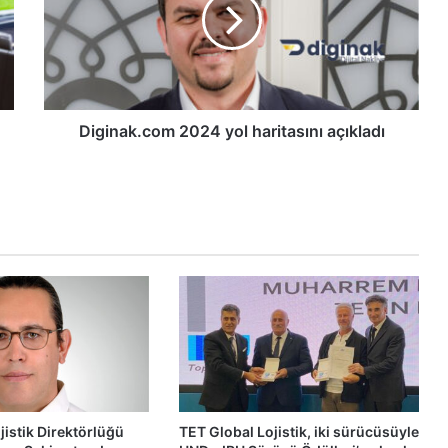
haritasını
açıkladı
Diginak.com 2024 yol haritasını açıkladı
jistik Direktörlüğü
TET Global Lojistik, iki sürücüsüyle