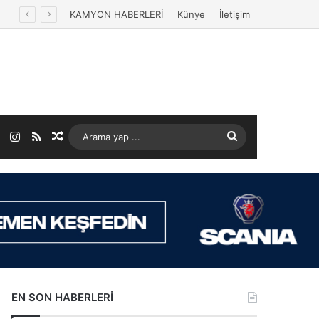
KAMYON HABERLERİ
Künye
İletişim
ok
LinkedIn
Instagram
RSS
Rastgele Makale
Arama
yap
...
EN SON HABERLERİ