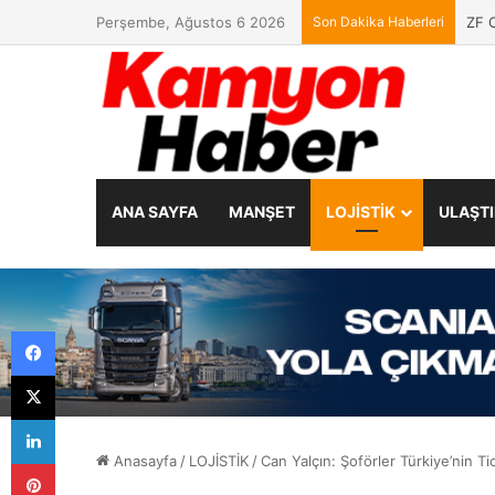
Perşembe, Ağustos 6 2026
Son Dakika Haberleri
ZF C
ANA SAYFA
MANŞET
LOJİSTİK
ULAŞT
Facebook
X
LinkedIn
Anasayfa
/
LOJİSTİK
/
Can Yalçın: Şoförler Türkiye’nin Tica
Pinterest