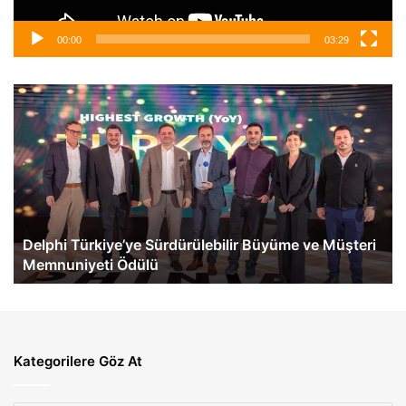
00:00
03:29
Mercedes-
Benz
Türk,
İlk
eActros
600
Teslimatını
Gerçekleştirdi…
eri
Mercedes-Benz Türk, İlk eActros 600 Teslimatını
Gerçekleştirdi…
Kategorilere Göz At