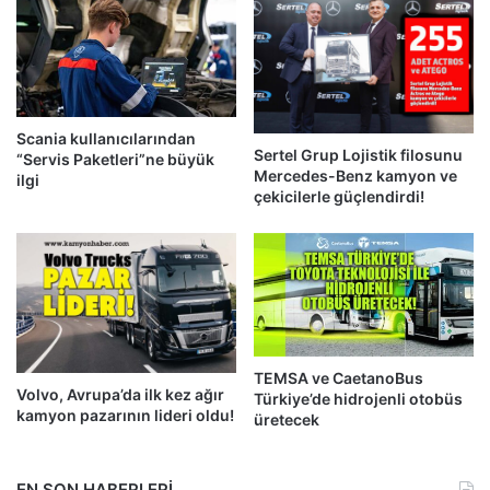
Scania kullanıcılarından
Sertel Grup Lojistik filosunu
“Servis Paketleri”ne büyük
Mercedes-Benz kamyon ve
ilgi
çekicilerle güçlendirdi!
TEMSA ve CaetanoBus
Volvo, Avrupa’da ilk kez ağır
Türkiye’de hidrojenli otobüs
kamyon pazarının lideri oldu!
üretecek
EN SON HABERLERİ