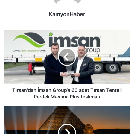
KamyonHaber
Tırsan'dan
İmsan
Group’a
60
adet
Tırsan
Tenteli
Perdeli
Maxima
Plus
Tırsan'dan İmsan Group’a 60 adet Tırsan Tenteli
teslimatı
Perdeli Maxima Plus teslimatı
İlk
Prometeon
markalı
lastiğin
lansmanı