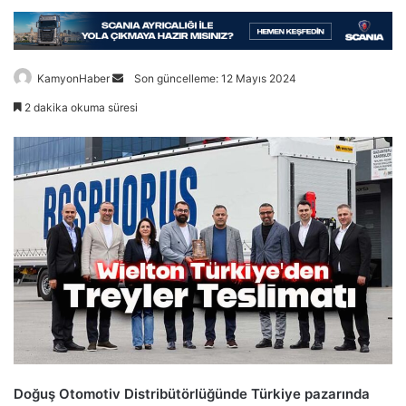
Bir
KamyonHaber
Son güncelleme: 12 Mayıs 2024
e-
2 dakika okuma süresi
posta
göndermek
Doğuş Otomotiv Distribütörlüğünde Türkiye pazarında