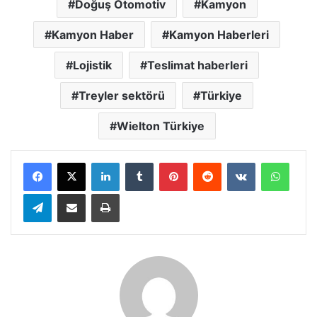
Doğuş Otomotiv
Kamyon
Kamyon Haber
Kamyon Haberleri
Lojistik
Teslimat haberleri
Treyler sektörü
Türkiye
Wielton Türkiye
LinkedIn
Tumblr
Pinterest
Reddit
VKontakte
Whats
Telegram
E-Posta ile paylaş
Yazdır