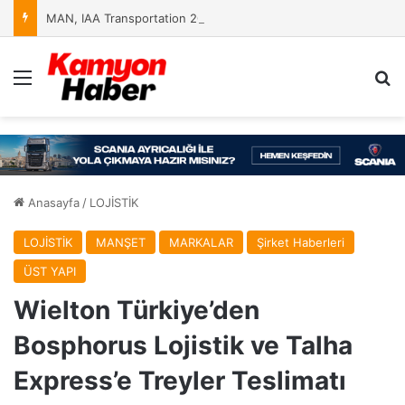
MAN, IAA Transportation 2026’da Yeniliklerini Sergileyecek
Menü
Ar
Anasayfa
/
LOJİSTİK
LOJİSTİK
MANŞET
MARKALAR
Şirket Haberleri
ÜST YAPI
Wielton Türkiye’den
Bosphorus Lojistik ve Talha
Express’e Treyler Teslimatı