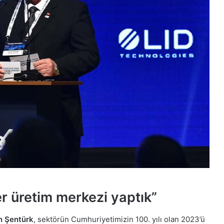
er üretim merkezi yaptık”
n Şentürk
, sektörün Cumhuriyetimizin 100. yılı olan 2023’ü