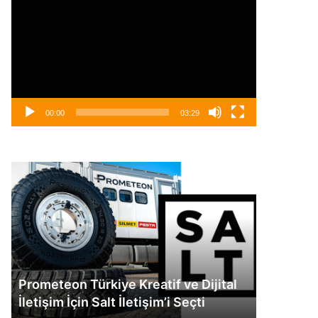
oynatıcı
00:00
03:29
Prometeon
Mercedes-
Türkiye
Benz
Kreatif
Türk’te
ve
Yeni
Dijital
Atamalar
İletişim
İçin
Salt
Prometeon Türkiye Kreatif ve Dijital
Mercedes
İletişim’i
İletişim İçin Salt İletişim’i Seçti
Atamala
Seçti