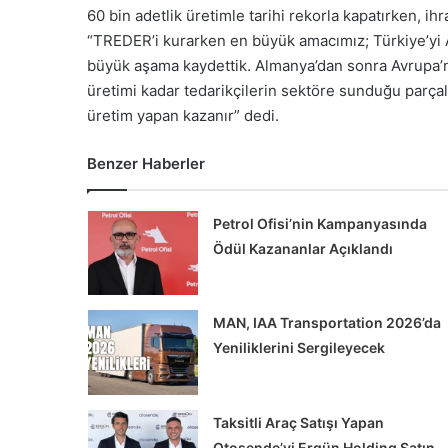
60 bin adetlik üretimle tarihi rekorla kapatırken, ih
“TREDER’i kurarken en büyük amacımız; Türkiye’yi A
büyük aşama kaydettik. Almanya’dan sonra Avrupa’nı
üretimi kadar tedarikçilerin sektöre sunduğu parçal
üretim yapan kazanır” dedi.
Benzer Haberler
Petrol Ofisi’nin Kampanyasında
Ödül Kazananlar Açıklandı
MAN, IAA Transportation 2026’da
Yeniliklerini Sergileyecek
Taksitli Araç Satışı Yapan
Otosende’yi Ergün Holding Satın