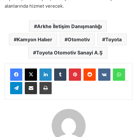
alanlarında hizmet verecek.
Arkhe İletişim Danışmanlığı
Kamyon Haber
Otomotiv
Toyota
Toyota Otomotiv Sanayi A.Ş
LinkedIn
Tumblr
Pinterest
Reddit
VKontakte
Whats
Telegram
E-Posta ile paylaş
Yazdır