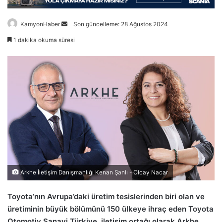
Bir
KamyonHaber
Son güncelleme: 28 Ağustos 2024
e-
1 dakika okuma süresi
posta
göndermek
Arkhe İletişim Danışmanlığı Kenan Şanlı - Olcay Nacar
Toyota’nın Avrupa’daki üretim tesislerinden biri olan ve
üretiminin büyük bölümünü 150 ülkeye ihraç eden Toyota
Otomotiv Sanayi Türkiye, iletişim ortağı olarak Arkhe