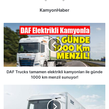
KamyonHaber
DAF
Trucks
tamamen
elektrikli
kamyonları
ile
günde
1000
km
menzil
DAF Trucks tamamen elektrikli kamyonları ile günde
sunuyor!
1000 km menzil sunuyor!
DAF
Trucks
elektrikli
kamyonlarla
ilgili