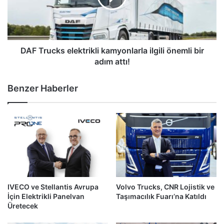
önemli
bir
adım
attı!
DAF Trucks elektrikli kamyonlarla ilgili önemli bir
adım attı!
Benzer Haberler
IVECO ve Stellantis Avrupa
Volvo Trucks, CNR Lojistik ve
İçin Elektrikli Panelvan
Taşımacılık Fuarı’na Katıldı
Üretecek