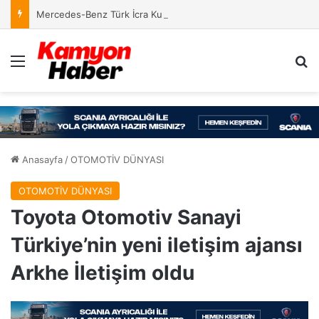
Mercedes-Benz Türk İcra Kurulu’nda Yeni Yapılanma
Menü
Ar
Anasayfa
/
OTOMOTİV DÜNYASI
OTOMOTİV DÜNYASI
Toyota Otomotiv Sanayi
Türkiye’nin yeni iletişim ajansı
Arkhe İletişim oldu