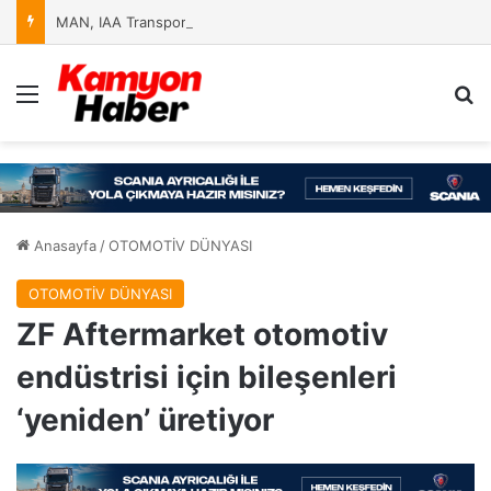
MAN, IAA Transportation 2026’da Yeniliklerini Sergileyecek
Menü
Ar
Anasayfa
/
OTOMOTİV DÜNYASI
OTOMOTİV DÜNYASI
ZF Aftermarket otomotiv
endüstrisi için bileşenleri
‘yeniden’ üretiyor