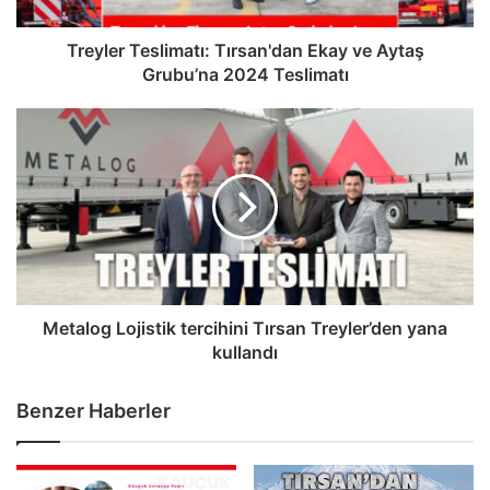
2024
Teslimatı
Treyler Teslimatı: Tırsan'dan Ekay ve Aytaş
Grubu’na 2024 Teslimatı
Metalog
Lojistik
tercihini
Tırsan
Treyler’den
yana
kullandı
Metalog Lojistik tercihini Tırsan Treyler’den yana
kullandı
Benzer Haberler