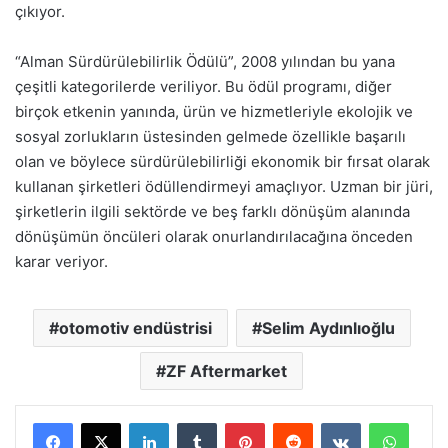
çıkıyor.
“Alman Sürdürülebilirlik Ödülü”, 2008 yılından bu yana
çeşitli kategorilerde veriliyor. Bu ödül programı, diğer
birçok etkenin yanında, ürün ve hizmetleriyle ekolojik ve
sosyal zorlukların üstesinden gelmede özellikle başarılı
olan ve böylece sürdürülebilirliği ekonomik bir fırsat olarak
kullanan şirketleri ödüllendirmeyi amaçlıyor. Uzman bir jüri,
şirketlerin ilgili sektörde ve beş farklı dönüşüm alanında
dönüşümün öncüleri olarak onurlandırılacağına önceden
karar veriyor.
otomotiv endüstrisi
Selim Aydınlıoğlu
ZF Aftermarket
LinkedIn
Tumblr
Pinterest
Reddit
VKontakte
Whats