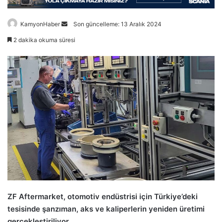
Bir
KamyonHaber
Son güncelleme: 13 Aralık 2024
e-
2 dakika okuma süresi
posta
göndermek
ZF Aftermarket, otomotiv endüstrisi için Türkiye’deki
tesisinde şanzıman, aks ve kaliperlerin yeniden üretimi
gerçekleştiriliyor.