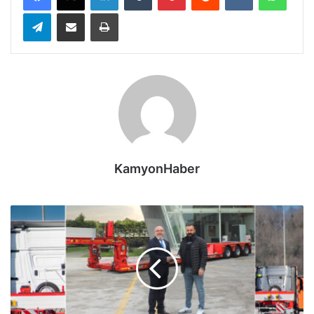
Telegram
E-Posta ile paylaş
Yazdır
KamyonHaber
Treyler
Teslimatı:
Tırsan'dan
Ekay
ve
Aytaş
Grubu’na