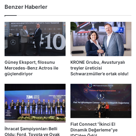
Benzer Haberler
Güney Eksport, filosunu
KRONE Grubu, Avusturyalı
Mercedes-Benz Actros ile
treyler üreticisi
güçlendiriyor
Schwarzmüller’e ortak oldu!
Fiat Connect “İkinci El
İhracat Şampiyonları Belli
Dinamik Değerleme”ye
Oldu: Ford, Toyota ve Oyak
IDC’den Ödül