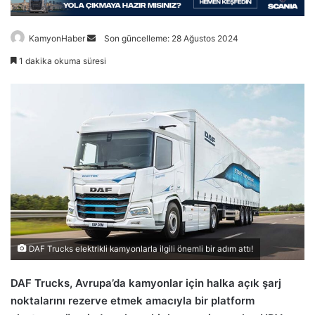
Bir
KamyonHaber
Son güncelleme: 28 Ağustos 2024
e-
1 dakika okuma süresi
posta
göndermek
DAF Trucks elektrikli kamyonlarla ilgili önemli bir adım attı!
DAF Trucks, Avrupa’da kamyonlar için halka açık şarj
noktalarını rezerve etmek amacıyla bir platform