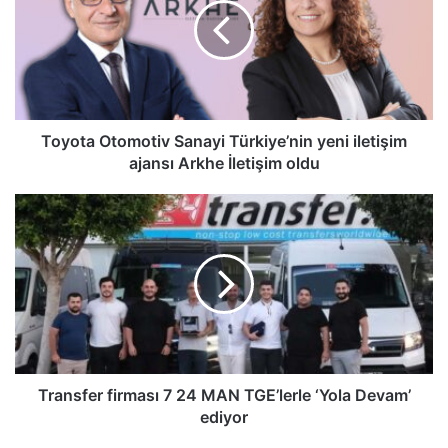
Türkiye’nin
yeni
iletişim
ajansı
Arkhe
İletişim
oldu
Toyota Otomotiv Sanayi Türkiye’nin yeni iletişim
ajansı Arkhe İletişim oldu
Transfer
firması
7
24
MAN
TGE’lerle
‘Yola
Devam’
ediyor
Transfer firması 7 24 MAN TGE’lerle ‘Yola Devam’
ediyor