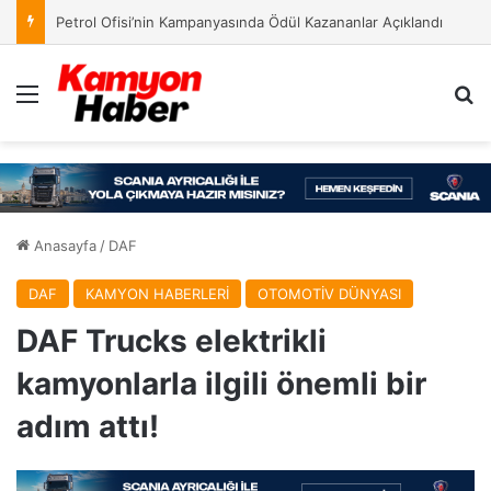
Petrol Ofisi’nin Kampanyasında Ödül Kazananlar Açıklandı
Menü
Ar
Anasayfa
/
DAF
DAF
KAMYON HABERLERİ
OTOMOTİV DÜNYASI
DAF Trucks elektrikli
kamyonlarla ilgili önemli bir
adım attı!