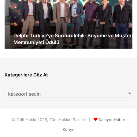
Büyüme
İlk
ve
eA
Müşteri
60
Memnuniyeti
Te
Ödülü
Ge
Delphi Türkiye’ye Sürdürülebilir Büyüme ve Müşteri
Memnuniyeti Ödülü
Kategorilere Göz At
Kategorilere
Göz
At
© Telif Hakkı 2026, Tüm Hakları Saklıdır |
KamyonHaber
Künye