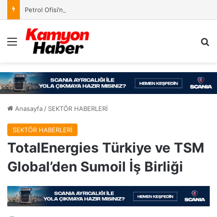
Petrol Ofisi’nin Kampanyasında Ödül Kazananlar Açıklandı
Menü
Ar
Anasayfa
/
SEKTÖR HABERLERİ
SEKTÖR HABERLERİ
TotalEnergies Türkiye ve TSM
Global’den Sumoil İş Birliği