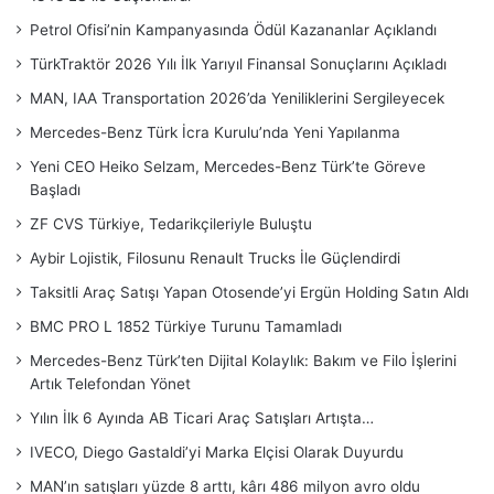
Petrol Ofisi’nin Kampanyasında Ödül Kazananlar Açıklandı
TürkTraktör 2026 Yılı İlk Yarıyıl Finansal Sonuçlarını Açıkladı
MAN, IAA Transportation 2026’da Yeniliklerini Sergileyecek
Mercedes-Benz Türk İcra Kurulu’nda Yeni Yapılanma
Yeni CEO Heiko Selzam, Mercedes-Benz Türk’te Göreve
Başladı
ZF CVS Türkiye, Tedarikçileriyle Buluştu
Aybir Lojistik, Filosunu Renault Trucks İle Güçlendirdi
Taksitli Araç Satışı Yapan Otosende’yi Ergün Holding Satın Aldı
BMC PRO L 1852 Türkiye Turunu Tamamladı
Mercedes-Benz Türk’ten Dijital Kolaylık: Bakım ve Filo İşlerini
Artık Telefondan Yönet
Yılın İlk 6 Ayında AB Ticari Araç Satışları Artışta…
IVECO, Diego Gastaldi’yi Marka Elçisi Olarak Duyurdu
MAN’ın satışları yüzde 8 arttı, kârı 486 milyon avro oldu