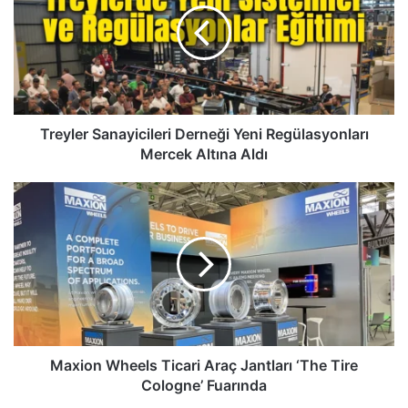
Yeni
Regülasyonları
Mercek
Altına
Aldı
Treyler Sanayicileri Derneği Yeni Regülasyonları
Mercek Altına Aldı
Maxion
Wheels
Ticari
Araç
Jantları
‘The
Tire
Cologne’
Fuarında
Maxion Wheels Ticari Araç Jantları ‘The Tire
Cologne’ Fuarında