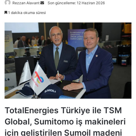
Bir
Rezzan Alavant
Son güncelleme: 12 Haziran 2026
e-
1 dakika okuma süresi
posta
göndermek
TotalEnergies Türkiye ile TSM
Global, Sumitomo iş makineleri
için geliştirilen Sumoil madeni