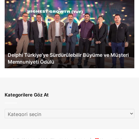
Delphi
Me
Türkiye’ye
Be
Sürdürülebilir
Tü
Büyüme
İlk
ve
eA
Müşteri
60
Memnuniyeti
Te
Ödülü
Ge
Delphi Türkiye’ye Sürdürülebilir Büyüme ve Müşteri
Memnuniyeti Ödülü
Kategorilere Göz At
Kategorilere
Göz
At