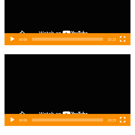
00:00
02:23
Video
oynatıcı
00:00
03:29