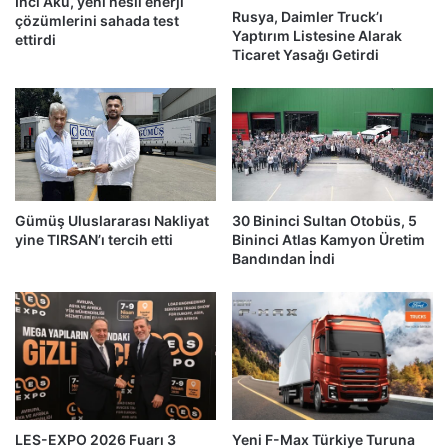
İnci Akü, yeni nesil enerji
Rusya, Daimler Truck’ı
çözümlerini sahada test
Yaptırım Listesine Alarak
ettirdi
Ticaret Yasağı Getirdi
Gümüş Uluslararası Nakliyat
30 Bininci Sultan Otobüs, 5
yine TIRSAN’ı tercih etti
Bininci Atlas Kamyon Üretim
Bandından İndi
LES-EXPO 2026 Fuarı 3
Yeni F-Max Türkiye Turuna