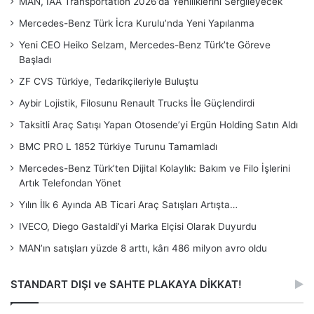
MAN, IAA Transportation 2026’da Yeniliklerini Sergileyecek
Mercedes-Benz Türk İcra Kurulu’nda Yeni Yapılanma
Yeni CEO Heiko Selzam, Mercedes-Benz Türk’te Göreve
Başladı
ZF CVS Türkiye, Tedarikçileriyle Buluştu
Aybir Lojistik, Filosunu Renault Trucks İle Güçlendirdi
Taksitli Araç Satışı Yapan Otosende’yi Ergün Holding Satın Aldı
BMC PRO L 1852 Türkiye Turunu Tamamladı
Mercedes-Benz Türk’ten Dijital Kolaylık: Bakım ve Filo İşlerini
Artık Telefondan Yönet
Yılın İlk 6 Ayında AB Ticari Araç Satışları Artışta…
IVECO, Diego Gastaldi’yi Marka Elçisi Olarak Duyurdu
MAN’ın satışları yüzde 8 arttı, kârı 486 milyon avro oldu
STANDART DIŞI ve SAHTE PLAKAYA DİKKAT!