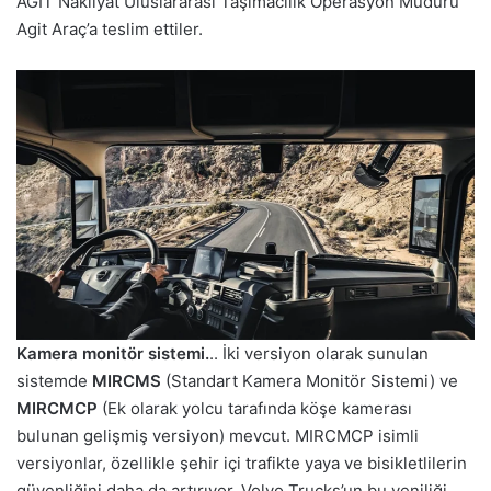
AGİT Nakliyat Uluslararası Taşımacılık Operasyon Müdürü
Agit Araç’a teslim ettiler.
Kamera monitör sistemi.
.. İki versiyon olarak sunulan
sistemde
MIRCMS
(Standart Kamera Monitör Sistemi) ve
MIRCMCP
(Ek olarak yolcu tarafında köşe kamerası
bulunan gelişmiş versiyon) mevcut. MIRCMCP isimli
versiyonlar, özellikle şehir içi trafikte yaya ve bisikletlilerin
güvenliğini daha da artırıyor. Volvo Trucks’un bu yeniliği,