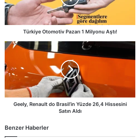
Aştı!
Türkiye Otomotiv Pazarı 1 Milyonu Aştı!
Geely,
Renault
do
Brasil’in
Yüzde
26,4
Hissesini
Satın
Aldı
Geely, Renault do Brasil’in Yüzde 26,4 Hissesini
Satın Aldı
Benzer Haberler