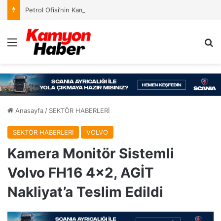
Petrol Ofisi’nin Kampanyasında Ödül Kazananlar Açıklandı
Menü
Ar
Anasayfa
/
SEKTÖR HABERLERİ
SEKTÖR HABERLERİ
VOLVO
Kamera Monitör Sistemli
Volvo FH16 4×2, AGİT
Nakliyat’a Teslim Edildi