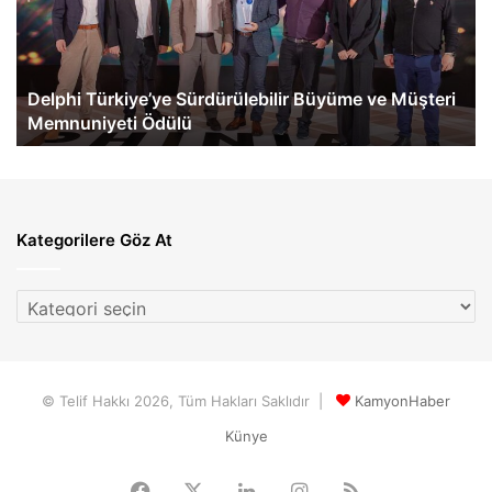
eActros
teri
600
nuniyeti
Teslimatı
lü
Gerçekle
elphi Türkiye’ye Sürdürülebilir Büyüme ve Müşteri
Merce
emnuniyeti Ödülü
Gerçe
Kategorilere Göz At
Kategorilere
Göz
At
© Telif Hakkı 2026, Tüm Hakları Saklıdır |
KamyonHaber
Künye
Facebook
X
LinkedIn
Instagram
RSS