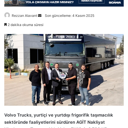
Bir
Rezzan Alavant
Son güncelleme: 4 Kasım 2025
e-
2 dakika okuma süresi
posta
göndermek
Volvo Trucks, yurtiçi ve yurtdışı frigorifik taşımacılık
sektöründe faaliyetlerini sürdüren AGİT Nakliyat