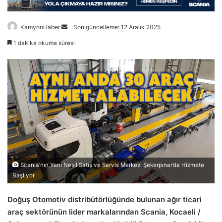
Bir
KamyonHaber
Son güncelleme: 12 Aralık 2025
e-
1 dakika okuma süresi
posta
göndermek
Scania’nın Yeni Nesil Satış ve Servis Merkezi Şekerpınar’da Hizmete
Başlıyor
Doğuş Otomotiv distribütörlüğünde bulunan ağır ticari
araç sektörünün lider markalarından Scania, Kocaeli /