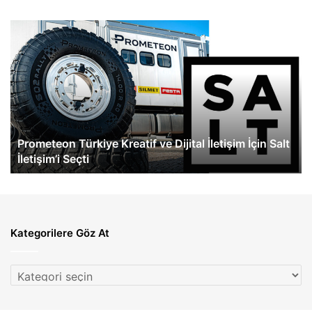
Prometeon
Me
Türkiye
Be
Kreatif
Tü
ve
Ye
Dijital
At
İletişim
İçin
Salt
Prometeon Türkiye Kreatif ve Dijital İletişim İçin Salt
İletişim’i
İletişim’i Seçti
Seçti
Kategorilere Göz At
Kategorilere
Göz
At