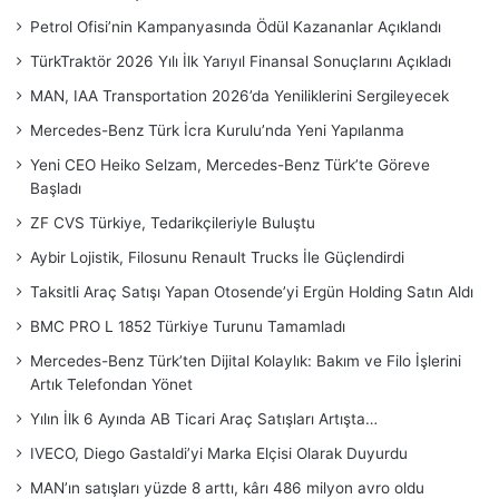
Petrol Ofisi’nin Kampanyasında Ödül Kazananlar Açıklandı
TürkTraktör 2026 Yılı İlk Yarıyıl Finansal Sonuçlarını Açıkladı
MAN, IAA Transportation 2026’da Yeniliklerini Sergileyecek
Mercedes-Benz Türk İcra Kurulu’nda Yeni Yapılanma
Yeni CEO Heiko Selzam, Mercedes-Benz Türk’te Göreve
Başladı
ZF CVS Türkiye, Tedarikçileriyle Buluştu
Aybir Lojistik, Filosunu Renault Trucks İle Güçlendirdi
Taksitli Araç Satışı Yapan Otosende’yi Ergün Holding Satın Aldı
BMC PRO L 1852 Türkiye Turunu Tamamladı
Mercedes-Benz Türk’ten Dijital Kolaylık: Bakım ve Filo İşlerini
Artık Telefondan Yönet
Yılın İlk 6 Ayında AB Ticari Araç Satışları Artışta…
IVECO, Diego Gastaldi’yi Marka Elçisi Olarak Duyurdu
MAN’ın satışları yüzde 8 arttı, kârı 486 milyon avro oldu