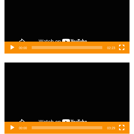
00:00
02:23
Video
oynatıcı
00:00
03:29