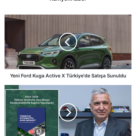
Yeni
Ford
Kuga
Active
X
Türkiye'de
Satışa
Sunuldu
Yeni Ford Kuga Active X Türkiye'de Satışa Sunuldu
Türk
Otomotiv
Ana
Sanayiinin
Çevresel,
Sosyal
ve
Yönetişim