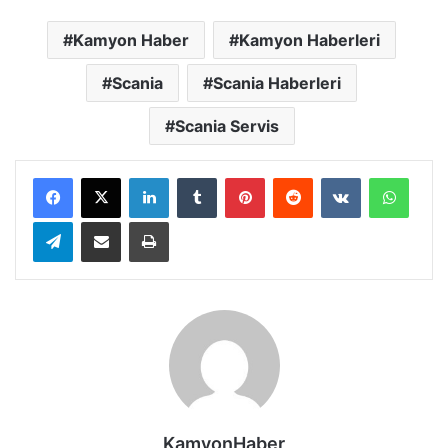
Kamyon Haber
Kamyon Haberleri
Scania
Scania Haberleri
Scania Servis
LinkedIn
Tumblr
Pinterest
Reddit
VKontakte
Whats
Telegram
E-Posta ile paylaş
Yazdır
KamyonHaber