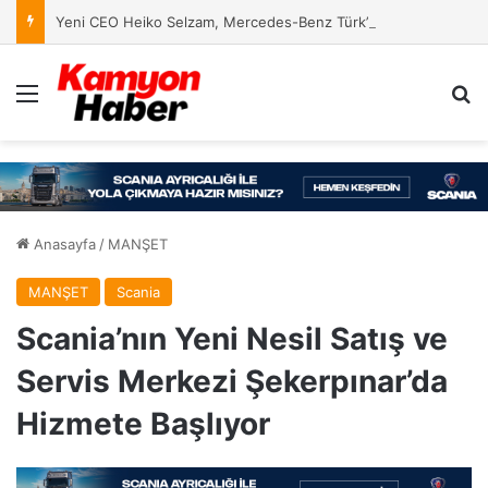
Yeni CEO Heiko Selzam, Mercedes-Benz Türk’te Göreve Başladı
Menü
Ar
Anasayfa
/
MANŞET
MANŞET
Scania
Scania’nın Yeni Nesil Satış ve
Servis Merkezi Şekerpınar’da
Hizmete Başlıyor