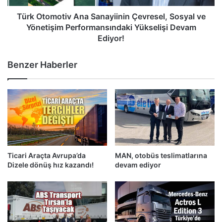
Performansındaki
Yükselişi
Türk Otomotiv Ana Sanayiinin Çevresel, Sosyal ve
Devam
Yönetişim Performansındaki Yükselişi Devam
Ediyor!
Ediyor!
Benzer Haberler
Ticari Araçta Avrupa’da
MAN, otobüs teslimatlarına
Dizele dönüş hız kazandı!
devam ediyor