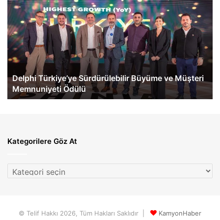
Türkiye’ye
Be
Sürdürülebilir
Tü
Büyüme
İlk
ve
eA
Müşteri
60
Memnuniyeti
Te
Ödülü
Ge
Delphi Türkiye’ye Sürdürülebilir Büyüme ve Müşteri
Memnuniyeti Ödülü
Kategorilere Göz At
Kategorilere
Göz
At
© Telif Hakkı 2026, Tüm Hakları Saklıdır |
KamyonHaber