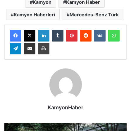
Kamyon
Kamyon Haber
Kamyon Haberleri
Mercedes-Benz Türk
LinkedIn
Tumblr
Pinterest
Reddit
VKontakte
Whats
Telegram
E-Posta ile paylaş
Yazdır
KamyonHaber
TEMSA,