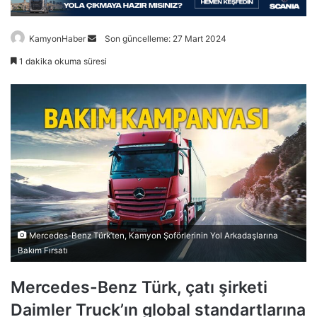
Bir
KamyonHaber
Son güncelleme: 27 Mart 2024
e-
1 dakika okuma süresi
posta
göndermek
Mercedes-Benz Türk’ten, Kamyon Şoförlerinin Yol Arkadaşlarına
Bakım Fırsatı
Mercedes-Benz Türk, çatı şirketi
Daimler Truck’ın global standartlarına