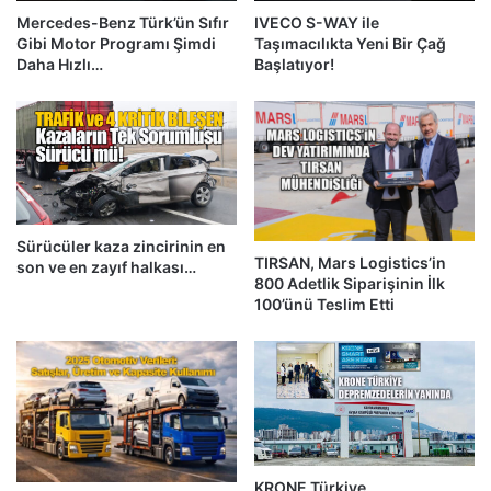
Mercedes-Benz Türk’ün Sıfır
IVECO S-WAY ile
Gibi Motor Programı Şimdi
Taşımacılıkta Yeni Bir Çağ
Daha Hızlı…
Başlatıyor!
Sürücüler kaza zincirinin en
TIRSAN, Mars Logistics’in
son ve en zayıf halkası…
800 Adetlik Siparişinin İlk
100’ünü Teslim Etti
KRONE Türkiye,