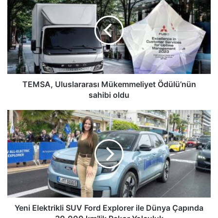
Uluslararası
Mükemmeliyet
Ödülü’nün
sahibi
oldu
TEMSA, Uluslararası Mükemmeliyet Ödülü’nün
sahibi oldu
Yeni
Elektrikli
SUV
Ford
Explorer
ile
Dünya
Çapında
30.000
km’lik
Yeni Elektrikli SUV Ford Explorer ile Dünya Çapında
Rekor