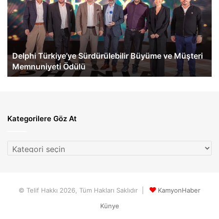
Büyüme
İlk
ve
eA
Müşteri
60
Memnuniyeti
Te
Ödülü
Ge
Delphi Türkiye’ye Sürdürülebilir Büyüme ve Müşteri
Memnuniyeti Ödülü
Kategorilere Göz At
Kategorilere
Göz
At
© Telif Hakkı 2026, Tüm Hakları Saklıdır |
KamyonHaber
Künye