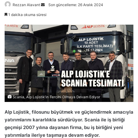
Bir
Rezzan Alavant
Son güncelleme: 26 Aralık 2024
e-
1 dakika okuma süresi
posta
göndermek
Scania, Alp Lojistik'in Tercihi Olmaya Devam Ediyor
Alp Lojistik, filosunu büyütmek ve güçlendirmek amacıyla
yatırımlarını kararlılıkla sürdürüyor. Scania ile iş birliği
geçmişi 2007 yılına dayanan firma, bu iş birliğini yeni
yatırımlarla ileriye taşımaya devam ediyor.