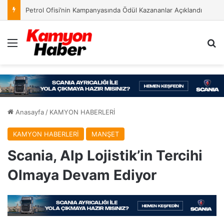
TürkTraktör 2026 Yılı İlk Yarıyıl Finansal Sonuçlarını Açıkladı
Menü
Ar
Anasayfa
/
KAMYON HABERLERİ
KAMYON HABERLERİ
MANŞET
Scania, Alp Lojistik’in Tercihi
Olmaya Devam Ediyor