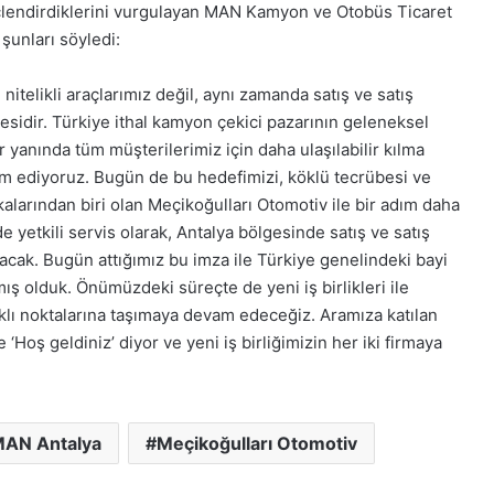
üçlendirdiklerini vurgulayan MAN Kamyon ve Otobüs Ticaret
şunları söyledi:
nitelikli araçlarımız değil, aynı zamanda satış ve satış
sidir. Türkiye ithal kamyon çekici pazarının geleneksel
ir yanında tüm müşterilerimiz için daha ulaşılabilir kılma
am ediyoruz. Bugün de bu hedefimizi, köklü tecrübesi ve
kalarından biri olan Meçikoğulları Otomotiv ile bir adım daha
e yetkili servis olarak, Antalya bölgesinde satış ve satış
cak. Bugün attığımız bu imza ile Türkiye genelindeki bayi
tmış olduk. Önümüzdeki süreçte de yeni iş birlikleri ile
rklı noktalarına taşımaya devam edeceğiz. Aramıza katılan
Hoş geldiniz’ diyor ve yeni iş birliğimizin her iki firmaya
AN Antalya
Meçikoğulları Otomotiv