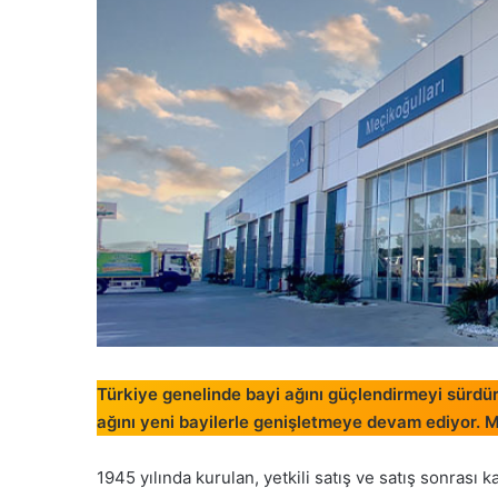
Türkiye genelinde bayi ağını güçlendirmeyi sürd
ağını yeni bayilerle genişletmeye devam ediyor. M
1945 yılında kurulan, yetkili satış ve satış sonrası k