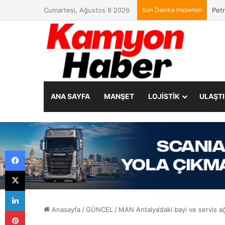
Cumartesi, Ağustos 8 2026
Son Dakika Haberleri
Petr
ANA SAYFA
MANŞET
LOJİSTİK
ULAŞT
Facebook
X
LinkedIn
Anasayfa
/
GÜNCEL
/
MAN Antalya’daki bayi ve servis ağ
Pinterest