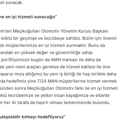
met sunacak.
ne en iyi hizmeti sunacağız”
belirten Meçikoğulları Otomotiv Yönetim Kurulu Başkanı
köklü bir geçmişe ve tecrübeye sahibiz. Bizim için önemli
çinde müşterilerimize en iyi hizmeti sunmaktır. Bunu da
landaki en yüksek değer ve güvenirliliğe sahip
ri portföyümüzü bugün de MAN markası ile daha da
k yeni nesil araçları gerekse de hizmet kalitesi ile öne
şarıyı imza attığımız bu yeni iş birliği ile hep birlikte daha
 yolda hedefimiz yine 7/24 MAN müşterilerine hizmet vermek
ünden sonra Meçikoğulları Otomotiv farkı ile en iyi hizmeti
klü tecrübemize ve yetkin insan kayağımıza ve elbette
in her iki tarafa da hayırlı olması temennisinde bulundu.
laşılabilir kılmayı hedefliyoruz”