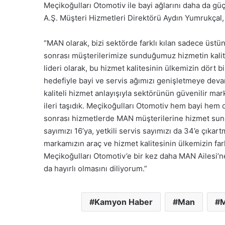
Meçikoğulları Otomotiv ile bayi ağlarını daha da g
A.Ş. Müşteri Hizmetleri Direktörü Aydın Yumrukçal, 
“MAN olarak, bizi sektörde farklı kılan sadece üstün 
sonrası müşterilerimize sunduğumuz hizmetin kalite
lideri olarak, bu hizmet kalitesinin ülkemizin dört b
hedefiyle bayi ve servis ağımızı genişletmeye dev
kaliteli hizmet anlayışıyla sektörünün güvenilir mar
ileri taşıdık. Meçikoğulları Otomotiv hem bayi hem d
sonrası hizmetlerde MAN müşterilerine hizmet suna
sayımızı 16’ya, yetkili servis sayımızı da 34’e çıkar
markamızın araç ve hizmet kalitesinin ülkemizin fa
Meçikoğulları Otomotiv’e bir kez daha MAN Ailesi’ne ‘
da hayırlı olmasını diliyorum.”
Kamyon Haber
Man
M