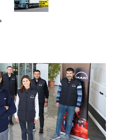
a
Tırsan’dan
KOCHEX’e
12
Multi-
Ride
treyler
teslimatı
rı’nda
Tırsan’dan KOCHEX’e 12 Multi-Ride
reci
treyler teslimatı