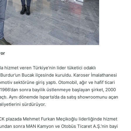
yor
a hizmet veren Türkiye’nin lider tüketici odaklı
a Burdur’un Bucak ilçesinde kuruldu. Karoser İmalathanesi
omotiv sektörüne giriş yaptı. Otomobil, ağır ve hafif ticari
 1966’dan sonra bayilik üstlenmeye başlayan şirket, 2000
ını açtı. Aynı dönemde Isparta’da da satış showroomunu açan
liyetlerini sürdürüyor.
 TRUCK plazada Mehmet Furkan Meçikoğlu liderliğinde hizmet
undan sonra MAN Kamyon ve Otobüs Ticaret A.Ş.’nin bayi