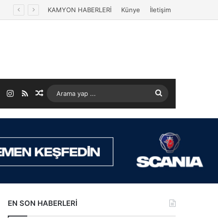
KAMYON HABERLERİ
Künye
İletişim
ok
LinkedIn
Instagram
RSS
Rastgele Makale
Arama
yap
...
EN SON HABERLERİ