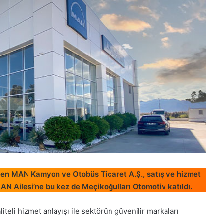
üren MAN Kamyon ve Otobüs Ticaret A.Ş., satış ve hizmet
AN Ailesi’ne bu kez de Meçikoğulları Otomotiv katıldı.
aliteli hizmet anlayışı ile sektörün güvenilir markaları