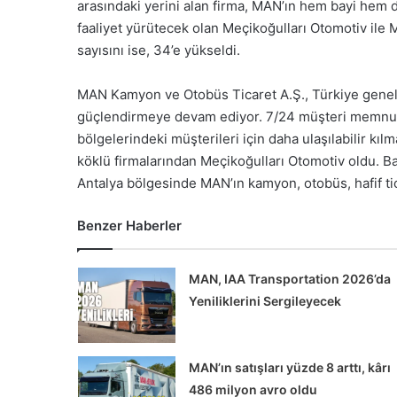
arasındaki yerini alan firma, MAN’ın hem bayi hem d
faaliyet yürütecek olan Meçikoğulları Otomotiv ile M
sayısını ise, 34’e yükseldi.
MAN Kamyon ve Otobüs Ticaret A.Ş., Türkiye genelin
güçlendirmeye devam ediyor. 7/24 müşteri memnuniye
bölgelerindeki müşterileri için daha ulaşılabilir kı
köklü firmalarından Meçikoğulları Otomotiv oldu. Ba
Antalya bölgesinde MAN’ın kamyon, otobüs, hafif tica
Benzer Haberler
MAN, IAA Transportation 2026’da
Yeniliklerini Sergileyecek
MAN’ın satışları yüzde 8 arttı, kârı
486 milyon avro oldu