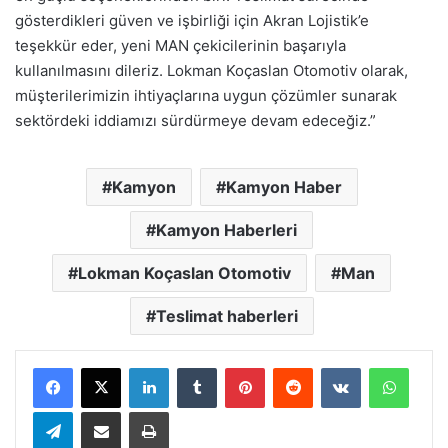
gösterdikleri güven ve işbirliği için Akran Lojistik’e
teşekkür eder, yeni MAN çekicilerinin başarıyla
kullanılmasını dileriz. Lokman Koçaslan Otomotiv olarak,
müşterilerimizin ihtiyaçlarına uygun çözümler sunarak
sektördeki iddiamızı sürdürmeye devam edeceğiz.”
Kamyon
Kamyon Haber
Kamyon Haberleri
Lokman Koçaslan Otomotiv
Man
Teslimat haberleri
LinkedIn
Tumblr
Pinterest
Reddit
VKontakte
Whats
Telegram
E-Posta ile paylaş
Yazdır