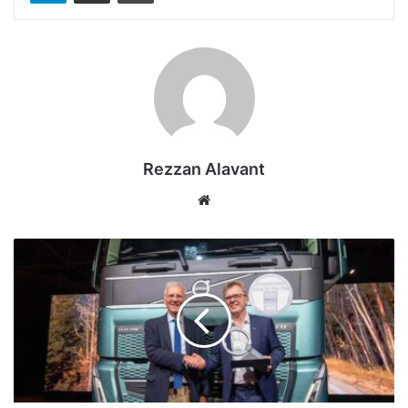
Rezzan Alavant
Web
sitesi
Volvo
FH
Electric,
“2024
Uluslararası
Yılın
Kamyonu”
ödülünü
kazandı