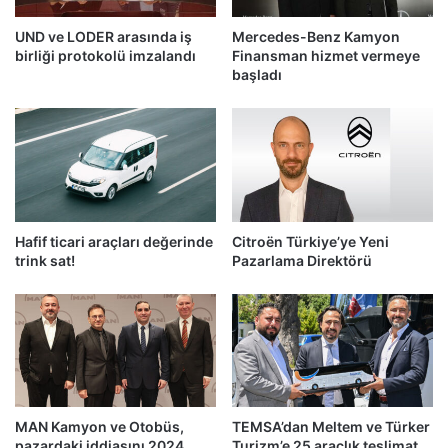
UND ve LODER arasında iş
Mercedes-Benz Kamyon
birliği protokolü imzalandı
Finansman hizmet vermeye
başladı
Hafif ticari araçları değerinde
Citroën Türkiye’ye Yeni
trink sat!
Pazarlama Direktörü
MAN Kamyon ve Otobüs,
TEMSA’dan Meltem ve Türker
pazardaki iddiasını 2024
Turizm’e 25 araçlık teslimat