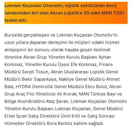
Lokman Koçaslan Otomotiv, lojistik sektörünün öncü
isimlerinden biri olan Akran Lojistik’e 20 adet MAN TGX’i
teslim etti.
Bursa’da gerçekleşen ve Lokman Koçaslan Otomotiv’in
uzun yıllara dayanan deneyimi ile müşteri odaklı hizmet
anlayışının bir sonucu olarak hayata geçen teslimat
törenine Akran Grup Yönetim Kurulu Başkanı Ayhan
Korkmaz, Yönetim Kurulu Üyesi Efe Korkmaz, Finans
Müdürü Serpil Tosun, Akran Uluslararası Lojistik Genel
Müdürü Bekir Sapankaya, Nakliye Genel Müdürü Ahmet
Bala, HYDRA Demircilik Genel Müdürü Ebru Bulut, Akran
Grup Araç Filo Yöneticisi Ali Kıvrak; MAN Türkiye Bayi ve
Bölge Koordinatörü Ataç Şeran, Lokman Koçaslan Otomotiv
Yönetim Kurulu Başkanı Lokman Koçaslan, Genel Müdürü
Ersel İşcan Satış Direktörü Ümit Kilit ve Satış Sonrası
Hizmetler Direktörü Bora Berköz katılım sağladı.