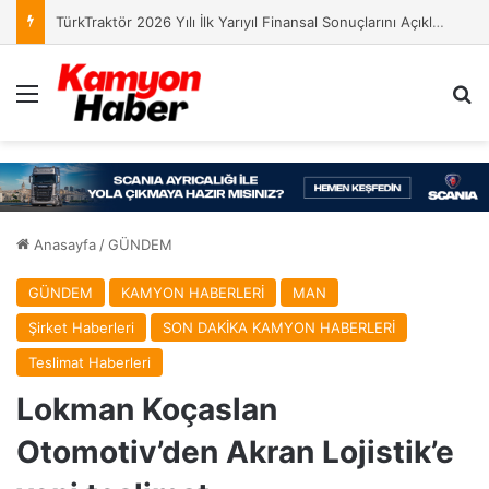
MAN, IAA Transportation 2026’da Yeniliklerini Sergileyecek
Menü
Ar
Anasayfa
/
GÜNDEM
GÜNDEM
KAMYON HABERLERİ
MAN
Şirket Haberleri
SON DAKİKA KAMYON HABERLERİ
Teslimat Haberleri
Lokman Koçaslan
Otomotiv’den Akran Lojistik’e