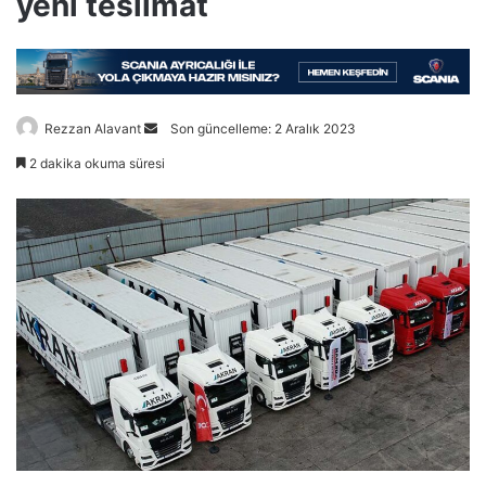
yeni teslimat
Bir
Rezzan Alavant
Son güncelleme: 2 Aralık 2023
e-
2 dakika okuma süresi
posta
göndermek