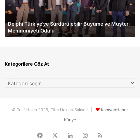
Müşteri
60
Memnuniyeti
Te
Ödülü
Ge
Delphi Türkiye’ye Sürdürülebilir Büyüme ve Müşteri
Memnuniyeti Ödülü
Kategorilere Göz At
Kategorilere
Göz
At
© Telif Hakkı 2026, Tüm Hakları Saklıdır |
KamyonHaber
Künye
Facebook
X
LinkedIn
Instagram
RSS