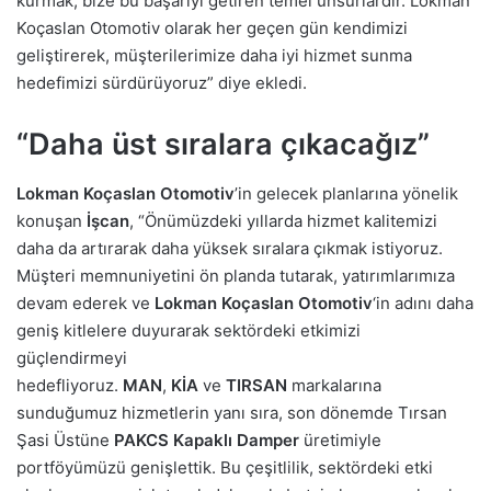
kurmak, bize bu başarıyı getiren temel unsurlardır. Lokman
Koçaslan Otomotiv olarak her geçen gün kendimizi
geliştirerek, müşterilerimize daha iyi hizmet sunma
hedefimizi sürdürüyoruz” diye ekledi.
“Daha üst sıralara çıkacağız”
Lokman Koçaslan Otomotiv
’in gelecek planlarına yönelik
konuşan
İşcan
, “Önümüzdeki yıllarda hizmet kalitemizi
daha da artırarak daha yüksek sıralara çıkmak istiyoruz.
Müşteri memnuniyetini ön planda tutarak, yatırımlarımıza
devam ederek ve
Lokman Koçaslan Otomotiv
‘in adını daha
geniş kitlelere duyurarak sektördeki etkimizi
güçlendirmeyi
hedefliyoruz.
MAN
,
KİA
ve
TIRSAN
markalarına
sunduğumuz hizmetlerin yanı sıra, son dönemde Tırsan
Şasi Üstüne
PAKCS Kapaklı Damper
üretimiyle
portföyümüzü genişlettik. Bu çeşitlilik, sektördeki etki