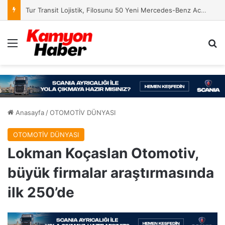
Tur Transit Lojistik, Filosunu 50 Yeni Mercedes-Benz Actros L 1848 LS ile Güçlendirdi
Menü
Ar
Anasayfa
/
OTOMOTİV DÜNYASI
OTOMOTİV DÜNYASI
Lokman Koçaslan Otomotiv,
büyük firmalar araştırmasında
ilk 250’de