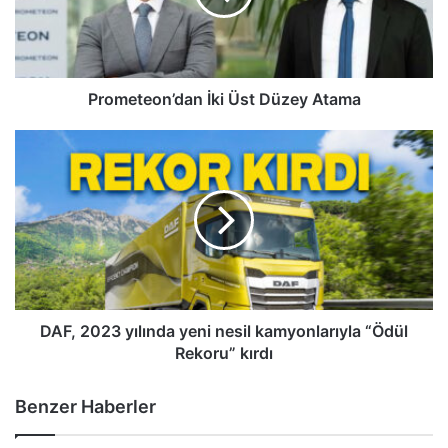
Prometeon’dan İki Üst Düzey Atama
DAF,
2023
yılında
yeni
nesil
kamyonlarıyla
“Ödül
Rekoru”
kırdı
DAF, 2023 yılında yeni nesil kamyonlarıyla “Ödül
Rekoru” kırdı
Benzer Haberler