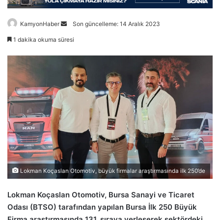
Bir
KamyonHaber
Son güncelleme: 14 Aralık 2023
e-
1 dakika okuma süresi
posta
göndermek
Lokman Koçaslan Otomotiv, büyük firmalar araştırmasında ilk 250’de
Lokman Koçaslan Otomotiv, Bursa Sanayi ve Ticaret
Odası (BTSO) tarafından yapılan Bursa İlk 250 Büyük
Firma araştırmasında 131. sıraya yerleşerek sektördeki