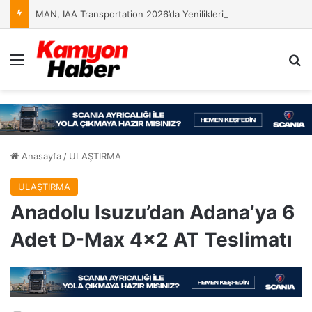
MAN, IAA Transportation 2026’da Yeniliklerini Sergileyecek
Menü
Ar
Anasayfa
/
ULAŞTIRMA
ULAŞTIRMA
Anadolu Isuzu’dan Adana’ya 6
Adet D-Max 4×2 AT Teslimatı