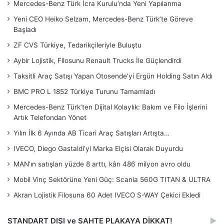
Mercedes-Benz Türk İcra Kurulu’nda Yeni Yapılanma
Yeni CEO Heiko Selzam, Mercedes-Benz Türk’te Göreve
Başladı
ZF CVS Türkiye, Tedarikçileriyle Buluştu
Aybir Lojistik, Filosunu Renault Trucks İle Güçlendirdi
Taksitli Araç Satışı Yapan Otosende’yi Ergün Holding Satın Aldı
BMC PRO L 1852 Türkiye Turunu Tamamladı
Mercedes-Benz Türk’ten Dijital Kolaylık: Bakım ve Filo İşlerini
Artık Telefondan Yönet
Yılın İlk 6 Ayında AB Ticari Araç Satışları Artışta…
IVECO, Diego Gastaldi’yi Marka Elçisi Olarak Duyurdu
MAN’ın satışları yüzde 8 arttı, kârı 486 milyon avro oldu
Mobil Vinç Sektörüne Yeni Güç: Scania 560G TITAN & ULTRA
Akran Lojistik Filosuna 60 Adet IVECO S-WAY Çekici Ekledi
STANDART DIŞI ve SAHTE PLAKAYA DİKKAT!