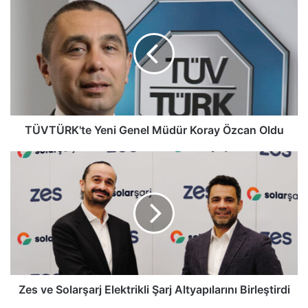
Yeni
Genel
Müdür
Koray
Özcan
Oldu
TÜVTÜRK'te Yeni Genel Müdür Koray Özcan Oldu
Zes
ve
Solarşarj
Elektrikli
Şarj
Altyapılarını
Birleştirdi
Zes ve Solarşarj Elektrikli Şarj Altyapılarını Birleştirdi