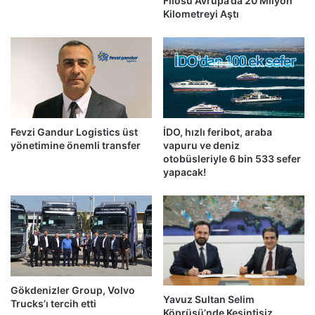
Filosu Avrupa’da 20 Milyon
Kilometreyi Aştı
Fevzi Gandur Logistics üst
İDO, hızlı feribot, araba
yönetimine önemli transfer
vapuru ve deniz
otobüsleriyle 6 bin 533 sefer
yapacak!
Gökdenizler Group, Volvo
Yavuz Sultan Selim
Trucks’ı tercih etti
Köprüsü’nde Kesintisiz