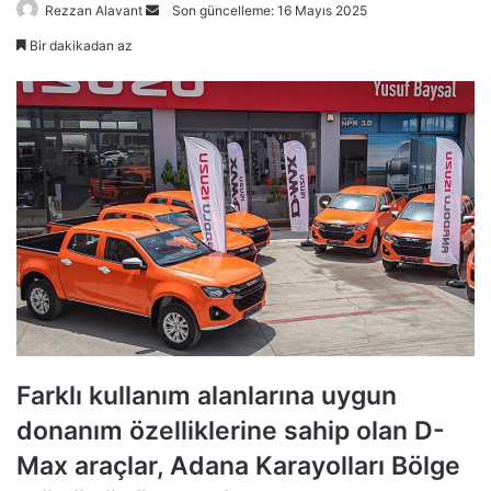
Bir
Rezzan Alavant
Son güncelleme: 16 Mayıs 2025
e-
Bir dakikadan az
posta
göndermek
Farklı kullanım alanlarına uygun
donanım özelliklerine sahip olan D-
Max araçlar, Adana Karayolları Bölge