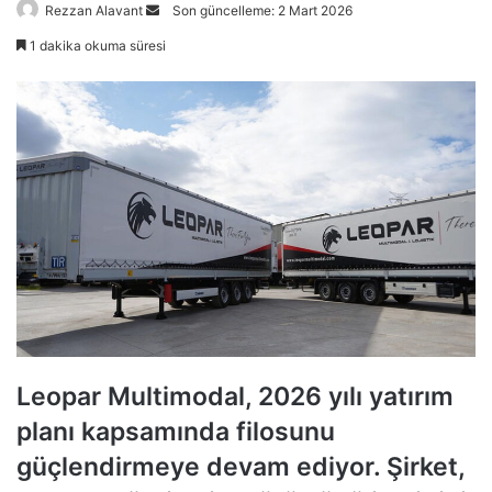
Bir
Rezzan Alavant
Son güncelleme: 2 Mart 2026
e-
1 dakika okuma süresi
posta
göndermek
Leopar Multimodal, 2026 yılı yatırım
planı kapsamında filosunu
güçlendirmeye devam ediyor. Şirket,