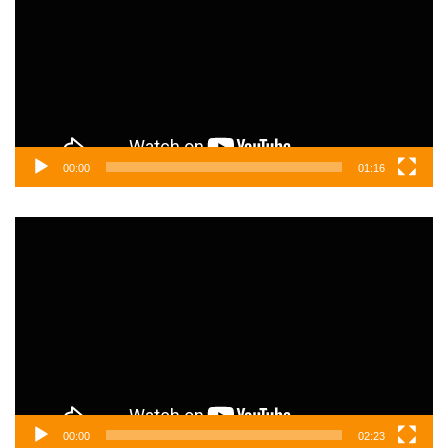
00:00
01:16
Video
oynatıcı
00:00
02:23