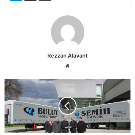
Rezzan Alavant
Web
sitesi
Semih
Lojistik’e
Yüksek
Güvenlik
ve
Hızlı
Operasyonlar
İçin
20