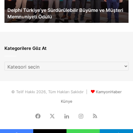
Ödülü
Ge
Delphi Türkiye’ye Sürdürülebilir Büyüme ve Müşteri
Memnuniyeti Ödülü
Kategorilere Göz At
Kategorilere
Göz
At
© Telif Hakkı 2026, Tüm Hakları Saklıdır |
KamyonHaber
Künye
Facebook
X
LinkedIn
Instagram
RSS