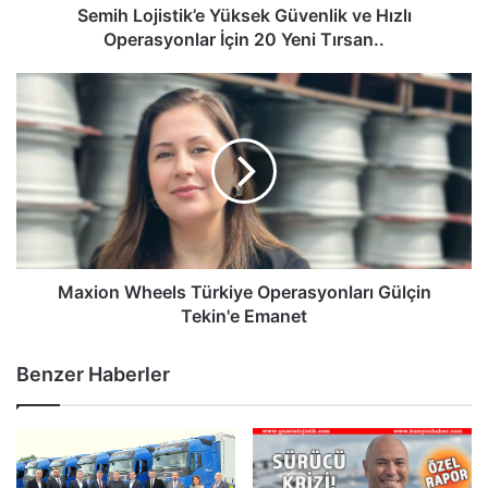
Yeni
Semih Lojistik’e Yüksek Güvenlik ve Hızlı
Tırsan..
Operasyonlar İçin 20 Yeni Tırsan..
Maxion
Wheels
Türkiye
Operasyonları
Gülçin
Tekin'e
Emanet
Maxion Wheels Türkiye Operasyonları Gülçin
Tekin'e Emanet
Benzer Haberler