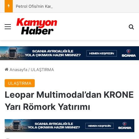
Petrol Ofisi’nin Kampanyasında Ödül Kazananlar Açıklandı
Menü
Ar
Anasayfa
/
ULAŞTIRMA
ULAŞTIRMA
Leopar Multimodal’dan KRONE
Yarı Römork Yatırımı