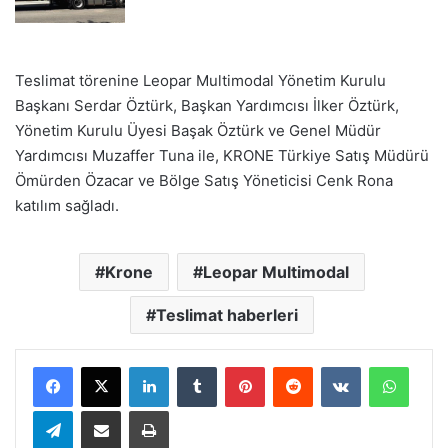
Teslimat törenine Leopar Multimodal Yönetim Kurulu
Başkanı Serdar Öztürk, Başkan Yardımcısı İlker Öztürk,
Yönetim Kurulu Üyesi Başak Öztürk ve Genel Müdür
Yardımcısı Muzaffer Tuna ile, KRONE Türkiye Satış Müdürü
Ömürden Özacar ve Bölge Satış Yöneticisi Cenk Rona
katılım sağladı.
Krone
Leopar Multimodal
Teslimat haberleri
LinkedIn
Tumblr
Pinterest
Reddit
VKontakte
Whats
Telegram
E-Posta ile paylaş
Yazdır