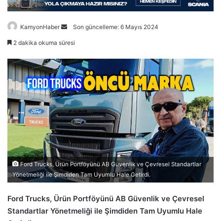
Bir
KamyonHaber
Son güncelleme: 6 Mayıs 2024
e-
2 dakika okuma süresi
posta
göndermek
Ford Trucks, Ürün Portföyünü AB Güvenlik ve Çevresel Standartlar
Yönetmeliği ile Şimdiden Tam Uyumlu Hale Getirdi.
Ford Trucks, Ürün Portföyünü AB Güvenlik ve Çevresel
Standartlar Yönetmeliği ile Şimdiden Tam Uyumlu Hale