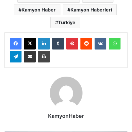
Kamyon Haber
Kamyon Haberleri
Türkiye
LinkedIn
Tumblr
Pinterest
Reddit
VKontakte
Whats
Telegram
E-Posta ile paylaş
Yazdır
KamyonHaber