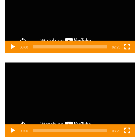
00:00
02:23
Video
oynatıcı
00:00
03:29