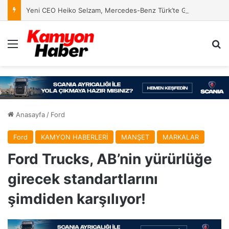
Yeni CEO Heiko Selzam, Mercedes-Benz Türk’te Göreve Başladı
Menü
Ar
Anasayfa
/
Ford
Ford
KAMYON HABERLERİ
MANŞET
MARKALAR
Ford Trucks, AB’nin yürürlüğe
girecek standartlarını
şimdiden karşılıyor!