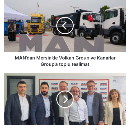
MAN’dan
Mersin’de
Volkan
Group
ve
Kanarlar
Group’a
toplu
teslimat
MAN’dan Mersin’de Volkan Group ve Kanarlar
Group’a toplu teslimat
DAF
Trucks’dan
Bursa
Ağır
Vasıta’ya
Üst
Düzey
Ziyaret