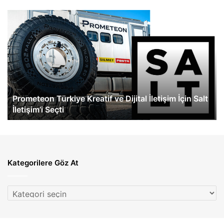
Prometeon
Me
Türkiye
Be
Kreatif
Tü
ve
Ye
Dijital
At
İletişim
İçin
Salt
Prometeon Türkiye Kreatif ve Dijital İletişim İçin Salt
İletişim’i
İletişim’i Seçti
Seçti
Kategorilere Göz At
Kategorilere
Göz
At