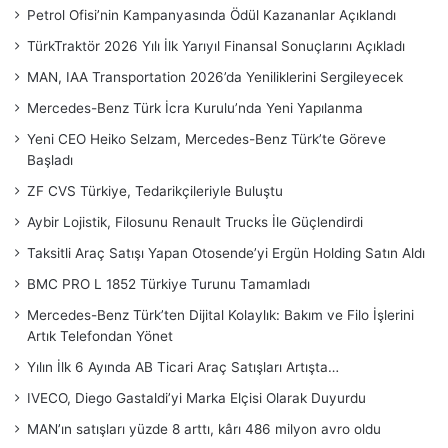
Petrol Ofisi’nin Kampanyasında Ödül Kazananlar Açıklandı
TürkTraktör 2026 Yılı İlk Yarıyıl Finansal Sonuçlarını Açıkladı
MAN, IAA Transportation 2026’da Yeniliklerini Sergileyecek
Mercedes-Benz Türk İcra Kurulu’nda Yeni Yapılanma
Yeni CEO Heiko Selzam, Mercedes-Benz Türk’te Göreve
Başladı
ZF CVS Türkiye, Tedarikçileriyle Buluştu
Aybir Lojistik, Filosunu Renault Trucks İle Güçlendirdi
Taksitli Araç Satışı Yapan Otosende’yi Ergün Holding Satın Aldı
BMC PRO L 1852 Türkiye Turunu Tamamladı
Mercedes-Benz Türk’ten Dijital Kolaylık: Bakım ve Filo İşlerini
Artık Telefondan Yönet
Yılın İlk 6 Ayında AB Ticari Araç Satışları Artışta…
IVECO, Diego Gastaldi’yi Marka Elçisi Olarak Duyurdu
MAN’ın satışları yüzde 8 arttı, kârı 486 milyon avro oldu