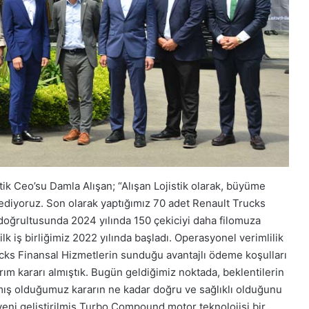
ik Ceo’su Damla Alışan; “Alışan Lojistik olarak, büyüme
 ediyoruz. Son olarak yaptığımız 70 adet Renault Trucks
doğrultusunda 2024 yılında 150 çekiciyi daha filomuza
 ilk iş birliğimiz 2022 yılında başladı. Operasyonel verimlilik
ucks Finansal Hizmetlerin sunduğu avantajlı ödeme koşulları
rım kararı almıştık. Bugün geldiğimiz noktada, beklentilerin
almış olduğumuz kararın ne kadar doğru ve sağlıklı olduğunu
eni geliştirilmiş Turbo Compound motor teknolojisi bir