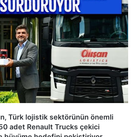
n, Türk lojistik sektörünün önemli
150 adet Renault Trucks çekici
e büyüme hedefini pekiştiriyor.