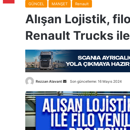
GÜNCEL
MANŞET
Renault
Alışan Lojistik, fi
Renault Trucks il
Bir
Rezzan Alavant
Son güncelleme: 16 Mayıs 2024
e-
posta
göndermek