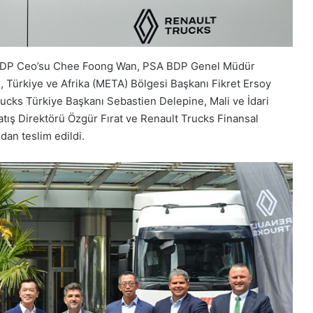
A BDP Ceo’su Chee Foong Wan, PSA BDP Genel Müdür
Türkiye ve Afrika (META) Bölgesi Başkanı Fikret Ersoy
Trucks Türkiye Başkanı Sebastien Delepine, Mali ve İdari
Satış Direktörü Özgür Fırat ve Renault Trucks Finansal
an teslim edildi.
FIAT
Professional
Modellerinde
Sıfır
Faizli
Kredi
 Maxion İnci
FIAT Professional Modellerinde Sıfır
Faizli Kredi