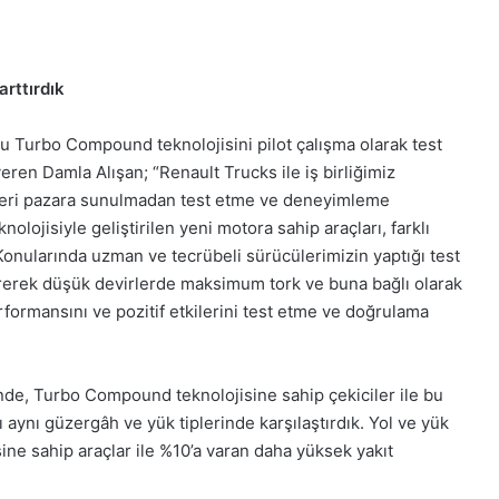
arttırdık
ğu Turbo Compound teknolojisini pilot çalışma olarak test
i veren Damla Alışan; “Renault Trucks ile iş birliğimiz
jileri pazara sunulmadan test etme ve deneyimleme
lojisiyle geliştirilen yeni motora sahip araçları, farklı
onularında uzman ve tecrübeli sürücülerimizin yaptığı test
irerek düşük devirlerde maksimum tork ve buna bağlı olarak
rformansını ve pozitif etkilerini test etme ve doğrulama
nde, Turbo Compound teknolojisine sahip çekiciler ile bu
 aynı güzergâh ve yük tiplerinde karşılaştırdık. Yol ve yük
ne sahip araçlar ile %10’a varan daha yüksek yakıt