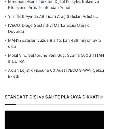
Mercedes-Benz Türk’ten Dijital Kolaylık: Bakım ve
Filo İşlerini Artık Telefondan Yönet
Yılın İlk 6 Ayında AB Ticari Araç Satışları Artışta…
IVECO, Diego Gastaldi’yi Marka Elçisi Olarak
Duyurdu
MAN’ın satışları yüzde 8 arttı, kârı 486 milyon avro
oldu
Mobil Vinç Sektörüne Yeni Güç: Scania 560G TITAN
& ULTRA
Akran Lojistik Filosuna 60 Adet IVECO S-WAY Çekici
Ekledi
STANDART DIŞI ve SAHTE PLAKAYA DİKKAT!
Video
oynatıcı