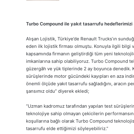
Turbo Compound ile yakıt tasarrufu hedeflerimizi 
Alışan Lojistik, Türkiye’de Renault Trucks’ın sundu
eden ilk lojistik firması olmuştu. Konuyla ilgili bilg
kapsamında firmanın geliştirdiği tüm yeni teknolo
imkanlarına sahip olabiliyoruz. Turbo Compound tekno
güzergâh ve yük tiplerinde 2 ay boyunca denedik. K
sürüşlerinde motor gücündeki kayıpları en aza ind
önemli ölçüde yakıt tasarrufu sağladığını, aracın pe
şansımız oldu” diyerek ekledi;
“Uzman kadromuz tarafından yapılan test sürüşleri
teknolojiye sahip olmayan çekicilerin performansını
koşullarına bağlı olarak Turbo Compound teknolojisi
tasarrufu elde ettiğimizi söyleyebiliriz.”