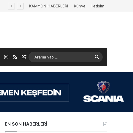
KAMYON HABERLERİ
Künye
İletişim
ok
LinkedIn
Instagram
RSS
Rastgele Makale
Arama
yap
...
EN SON HABERLERİ