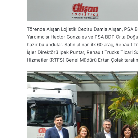
Törende Alışan Lojistik Ceo’su Damla Alışan, PS
Yardımcısı Hector Gonzales ve PSA BDP Orta Doğu, 
hazır bulundular. Satın alınan ilk 60 araç, Renault 
İşler Direktörü İpek Puntar, Renault Trucks Ticari 
Hizmetler (RTFS) Genel Müdürü Ertan Çolak tarafınd
Chery’den
Türk
Tedarikçi
Maxion
İnci
Alüminyum’a
Ödül
z Türk, İlk eActros 600
Chery’den Türk Tedarikçi
Gerçekleştirdi…
Alüminyum’a Ödül