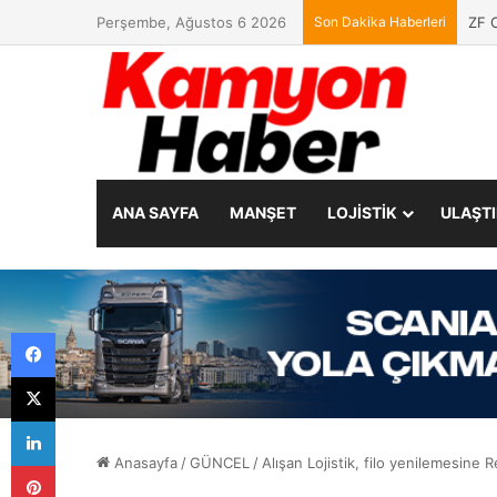
Perşembe, Ağustos 6 2026
Son Dakika Haberleri
ZF C
ANA SAYFA
MANŞET
LOJİSTİK
ULAŞT
Facebook
X
LinkedIn
Anasayfa
/
GÜNCEL
/
Alışan Lojistik, filo yenilemesine 
Pinterest