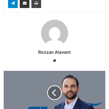
Rezzan Alavant
Web
sitesi
Ömer
Tunaz
Ako
Grup’a
Transfer
Oldu