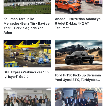
Koluman Tarsus ile
Anadolu Isuzu’dan Adana’ya
Mercedes-Benz Türk Bayi ve
6 Adet D-Max 4×2 AT
Yetkili Servis Ağında Yeni
Teslimatı
Adım
DHL Express’e ikinci kez “En
Ford F-150 Pick-up Serisinin
İyi İşyeri” ödülü
Yeni Üyesi STX, Türkiye’de…