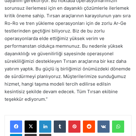
dayanım gerektiriyor. Bu noktada operasyonlarımızın
sorunsuz ilerlemesi için en dayanıklı çözümlerle ilerlemek
kritik öneme sahip. Tırsan araçlarının karayolunun yanı sıra
Ro-Ro ve tren yükleme operasyonları için de zorlu Ar-Ge
testlerinden geçtiğini biliyoruz. Biz de bu zorlu
operasyonlarda elde ettiğimiz yüksek verim ve
performanstan oldukça memnunuz. Bu nedenle yüksek
dayanıklılığı ve güvenilirliği sayesinde operasyonel
sürekliliğimizi destekleyen Tırsan araçlarına bir kez daha
yatırım yaptık. Bu güçlü iş birliğimizi önümüzdeki dönemde
de sürdürmeyi planlıyoruz. Müşterilerimize sunduğumuz
hizmet, hangi taşıma modeli tercih edilirse edilsin
kesintisiz şekilde devam edecek. Tüm Tırsan ekibine
teşekkür ediyorum.”
LinkedIn
Tumblr
Pinterest
Reddit
VKontakte
Whats
Telegram
E-Posta ile paylaş
Yazdır