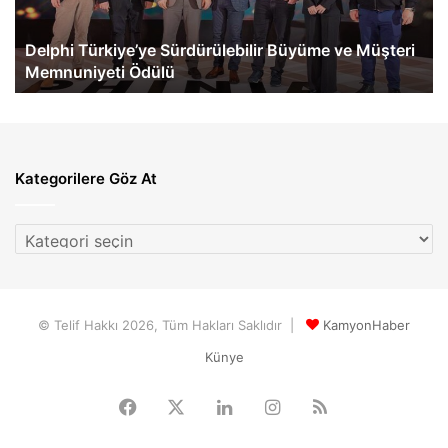
Memnuniyeti
Te
Ödülü
Ge
Delphi Türkiye’ye Sürdürülebilir Büyüme ve Müşteri
Memnuniyeti Ödülü
Kategorilere Göz At
Kategorilere
Göz
At
© Telif Hakkı 2026, Tüm Hakları Saklıdır |
KamyonHaber
Künye
Facebook
X
LinkedIn
Instagram
RSS