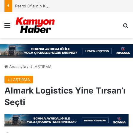
Petrol Ofisi’nin Kampanyasında Ödül Kazananlar Açıklandı
Menü
Ar
Anasayfa
/
ULAŞTIRMA
ULAŞTIRMA
Almark Logistics Yine Tırsan’ı
Seçti