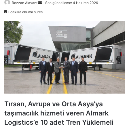
Bir
Rezzan Alavant
Son güncelleme: 4 Haziran 2026
e-
1 dakika okuma süresi
posta
göndermek
Tırsan, Avrupa ve Orta Asya’ya
taşımacılık hizmeti veren Almark
Logistics’e 10 adet Tren Yüklemeli