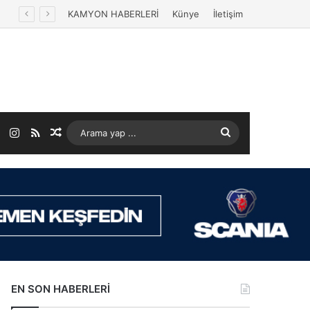
KAMYON HABERLERİ
Künye
İletişim
ok
LinkedIn
Instagram
RSS
Rastgele Makale
Arama
yap
...
EN SON HABERLERİ