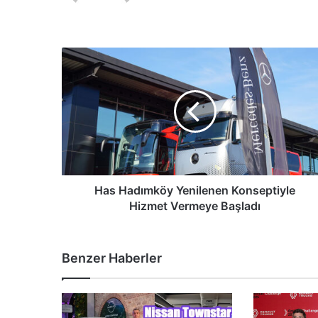
Has
Hadımköy
Yenilenen
Konseptiyle
Hizmet
Vermeye
Başladı
Has Hadımköy Yenilenen Konseptiyle
Hizmet Vermeye Başladı
Benzer Haberler