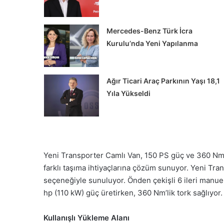
Mercedes-Benz Türk İcra
Kurulu’nda Yeni Yapılanma
Ağır Ticari Araç Parkının Yaşı 18,1
Yıla Yükseldi
Alman
ATLAS
İş
Makinaları’nda
Yeni Transporter Camlı Van, 150 PS güç ve 360 Nm t
Yeniden
farklı taşıma ihtiyaçlarına çözüm sunuyor. Yeni T
Yapılandırma
seçeneğiyle sunuluyor. Önden çekişli 6 ileri manuel
Süreci
 Şehir İçi Taşımacılığa
hp (110 kW) güç üretirken, 360 Nm’lik tork sağlıyor.
uk Yeni Volvo FL
Alman ATLAS İş Makinala
ttı
Yeniden Yapılandırma Sü
Kullanışlı Yükleme Alanı