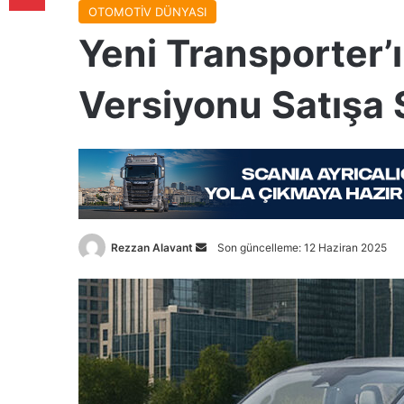
OTOMOTİV DÜNYASI
Yeni Transporter’
Versiyonu Satışa 
Bir
Rezzan Alavant
Son güncelleme: 12 Haziran 2025
e-
posta
göndermek