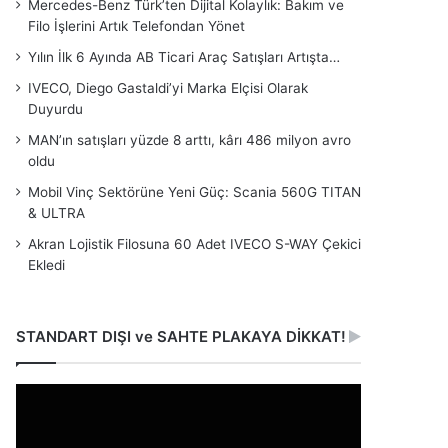
Mercedes-Benz Türk’ten Dijital Kolaylık: Bakım ve
Filo İşlerini Artık Telefondan Yönet
Yılın İlk 6 Ayında AB Ticari Araç Satışları Artışta…
IVECO, Diego Gastaldi’yi Marka Elçisi Olarak
Duyurdu
MAN’ın satışları yüzde 8 arttı, kârı 486 milyon avro
oldu
Mobil Vinç Sektörüne Yeni Güç: Scania 560G TITAN
& ULTRA
Akran Lojistik Filosuna 60 Adet IVECO S-WAY Çekici
Ekledi
STANDART DIŞI ve SAHTE PLAKAYA DİKKAT!
Video
oynatıcı