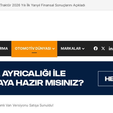
Traktör 2026 Yılı İlk Yarıyıl Finansal Sonuçlarını Açıkladı
Facebo
X
IRMA
OTOMOTİV DÜNYASI
MARKALAR
amlı Van Versiyonu Satışa Sunuldu!