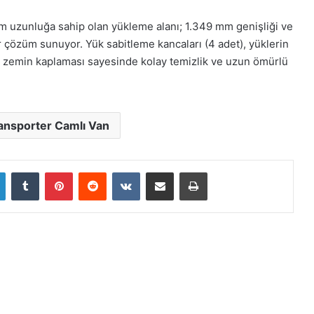
m uzunluğa sahip olan yükleme alanı; 1.349 mm genişliği ve
bir çözüm sunuyor. Yük sabitleme kancaları (4 adet), yüklerin
k zemin kaplaması sayesinde kolay temizlik ve uzun ömürlü
ansporter Camlı Van
LinkedIn
Tumblr
Pinterest
Reddit
VKontakte
E-Posta ile paylaş
Yazdır