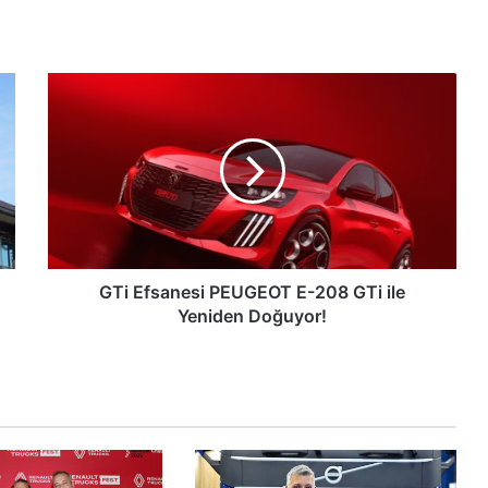
GTi
Efsanesi
PEUGEOT
E-
208
GTi
ile
Yeniden
Doğuyor!
GTi Efsanesi PEUGEOT E-208 GTi ile
Yeniden Doğuyor!