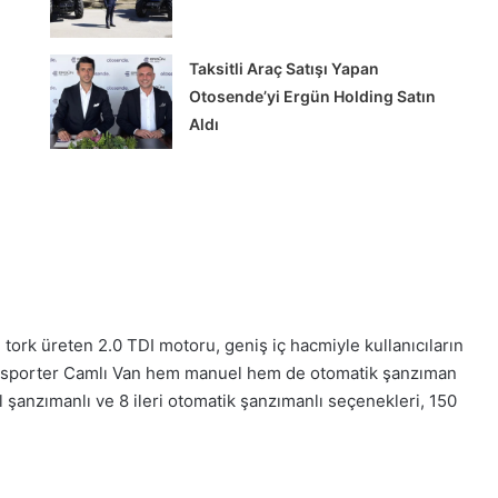
Taksitli Araç Satışı Yapan
Otosende’yi Ergün Holding Satın
Aldı
Tırsan’dan
KOCHEX’e
12
Multi-
ork üreten 2.0 TDI motoru, geniş iç hacmiyle kullanıcıların
Ride
ransporter Camlı Van hem manuel hem de otomatik şanzıman
treyler
 şanzımanlı ve 8 ileri otomatik şanzımanlı seçenekleri, 150
teslimatı
rı’nda
Tırsan’dan KOCHEX’e 12 Multi-Ride
reci
treyler teslimatı