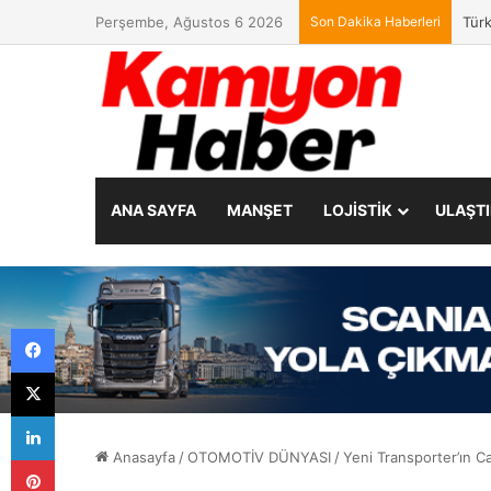
Perşembe, Ağustos 6 2026
Son Dakika Haberleri
Türk
ANA SAYFA
MANŞET
LOJİSTİK
ULAŞT
Facebook
X
LinkedIn
Anasayfa
/
OTOMOTİV DÜNYASI
/
Yeni Transporter’ın C
Pinterest