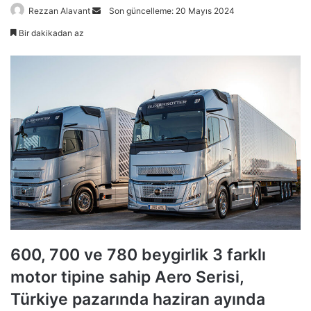
Bir
Rezzan Alavant
Son güncelleme: 20 Mayıs 2024
e-
Bir dakikadan az
posta
göndermek
600, 700 ve 780 beygirlik 3 farklı
motor tipine sahip Aero Serisi,
Türkiye pazarında haziran ayında