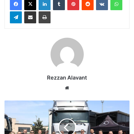
Telegram
E-Posta ile paylaş
Yazdır
Rezzan Alavant
Web
sitesi
Sağlık
Bakım
Tırı,
3.
yılında