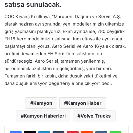
satışa sunulacak.
COO Kıvanç Kızılkaya, “Marubeni Dağıtım ve Servis A.Ş.
olarak haziran ayı sonunda, yeni modellerimizin ülkemize
giriş yapmasını planlıyoruz. Ekim ayında ise, 780 beygirlik
FH16 Aero modelimizin satışına, tüm dünya ile aynı anda
başlamayı planlıyoruz. Aero Serisi ve Aero 16’ya ek olarak,
üretimi devam eden FH Serisi’nin satışlarını da
sürdüreceğiz. Aero Serisi, tamamen yenilenmiş,
aerodinamik özellikleri ile geliştirilmiş, yeni bir seri.
Tamamen farklı bir kabin, daha düşük yakıt tüketimi ve
daha düşük emisyon değerleriyle öne çıkıyor” dedi.
Kamyon
Kamyon Haber
Kamyon Haberleri
Volvo Trucks
LinkedIn
Tumblr
Pinterest
Reddit
VKontakte
Whats