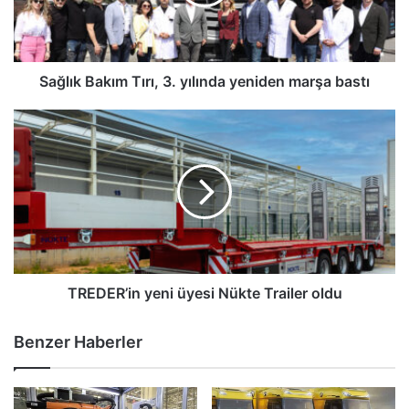
yeniden
marşa
bastı
Sağlık Bakım Tırı, 3. yılında yeniden marşa bastı
TREDER’in
yeni
üyesi
Nükte
Trailer
oldu
TREDER’in yeni üyesi Nükte Trailer oldu
Benzer Haberler