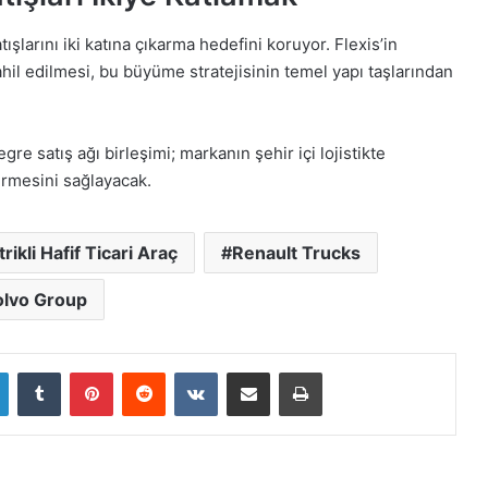
tışlarını iki katına çıkarma hedefini koruyor. Flexis’in
ahil edilmesi, bu büyüme stratejisinin temel yapı taşlarından
gre satış ağı birleşimi; markanın şehir içi lojistikte
ermesini sağlayacak.
trikli Hafif Ticari Araç
Renault Trucks
olvo Group
LinkedIn
Tumblr
Pinterest
Reddit
VKontakte
E-Posta ile paylaş
Yazdır