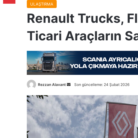
ULAŞTIRMA
Renault Trucks, Fle
Ticari Araçların Sa
Bir
Rezzan Alavant
Son güncelleme: 24 Şubat 2026
e-
posta
göndermek