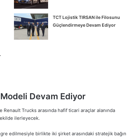
TCT Lojistik TIRSAN ile Filosunu
Güçlendirmeye Devam Ediyor
r
Tırsan’dan
KOCHEX’e
12
Multi-
ş Modeli Devam Ediyor
Ride
treyler
le Renault Trucks arasında hafif ticari araçlar alanında
teslimatı
ekilde ilerleyecek.
rı’nda
Tırsan’dan KOCHEX’e 12 Multi-Ride
reci
treyler teslimatı
e edilmesiyle birlikte iki şirket arasındaki stratejik bağın