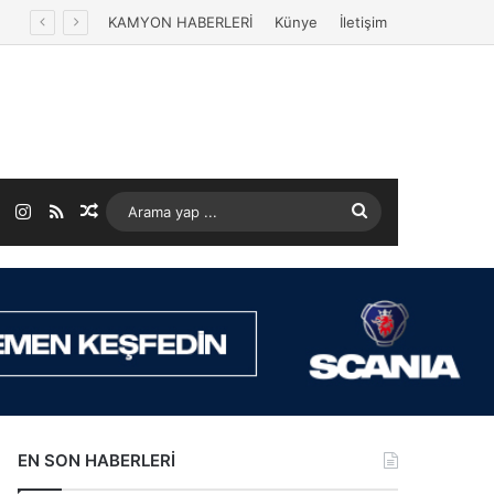
KAMYON HABERLERİ
Künye
İletişim
ok
LinkedIn
Instagram
RSS
Rastgele Makale
Arama
yap
...
EN SON HABERLERİ