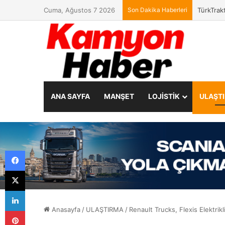
Cuma, Ağustos 7 2026
Son Dakika Haberleri
TürkTrakt
ANA SAYFA
MANŞET
LOJİSTİK
ULAŞT
Facebook
X
LinkedIn
Anasayfa
/
ULAŞTIRMA
/
Renault Trucks, Flexis Elektrikli
Pinterest