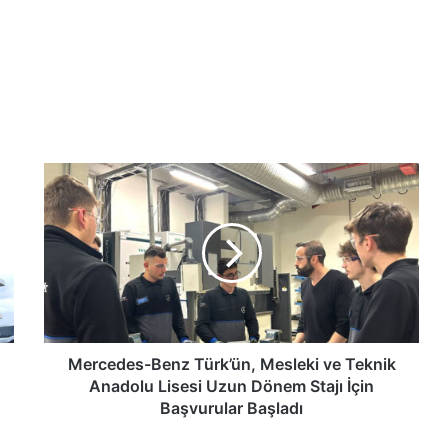
Mercedes-
Benz
Türk’ün,
Mesleki
ve
Teknik
Anadolu
Lisesi
Uzun
Dönem
Mercedes-Benz Türk’ün, Mesleki ve Teknik
Stajı
Anadolu Lisesi Uzun Dönem Stajı İçin
İçin
Başvurular Başladı
Başvurular
Başladı