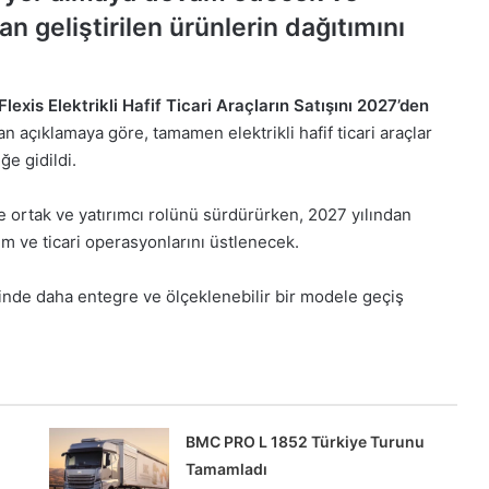
n geliştirilen ürünlerin dağıtımını
exis Elektrikli Hafif Ticari Araçların Satışını 2027’den
an açıklamaya göre, tamamen elektrikli hafif ticari araçlar
ğe gidildi.
 ortak ve yatırımcı rolünü sürdürürken, 2027 yılından
tım ve ticari operasyonlarını üstlenecek.
isinde daha entegre ve ölçeklenebilir bir modele geçiş
BMC PRO L 1852 Türkiye Turunu
Tamamladı