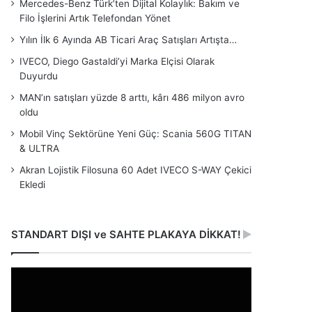
Mercedes-Benz Türk’ten Dijital Kolaylık: Bakım ve
Filo İşlerini Artık Telefondan Yönet
Yılın İlk 6 Ayında AB Ticari Araç Satışları Artışta…
IVECO, Diego Gastaldi’yi Marka Elçisi Olarak
Duyurdu
MAN’ın satışları yüzde 8 arttı, kârı 486 milyon avro
oldu
Mobil Vinç Sektörüne Yeni Güç: Scania 560G TITAN
& ULTRA
Akran Lojistik Filosuna 60 Adet IVECO S-WAY Çekici
Ekledi
STANDART DIŞI ve SAHTE PLAKAYA DİKKAT!
Video
oynatıcı