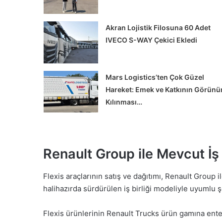
Akran Lojistik Filosuna 60 Adet
IVECO S-WAY Çekici Ekledi
Mars Logistics’ten Çok Güzel
Hareket: Emek ve Katkının Görünü
Kılınması…
Alman
ATLAS
İş
Makinaları’nda
Renault Group ile Mevcut İ
Yeniden
Yapılandırma
Flexis araçlarının satış ve dağıtımı, Renault Group i
Süreci
 Şehir İçi Taşımacılığa
halihazırda sürdürülen iş birliği modeliyle uyumlu ş
uk Yeni Volvo FL
Alman ATLAS İş Makinala
ttı
Yeniden Yapılandırma Sü
Flexis ürünlerinin Renault Trucks ürün gamına entegr