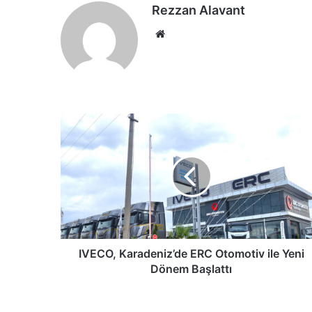
Rezzan Alavant
Web
sitesi
IVECO,
Karadeniz’de
ERC
Otomotiv
ile
Yeni
Dönem
Başlattı
IVECO, Karadeniz’de ERC Otomotiv ile Yeni
Dönem Başlattı