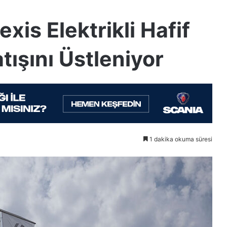
xis Elektrikli Hafif
tışını Üstleniyor
1 dakika okuma süresi