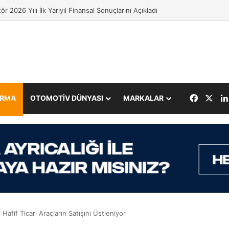
ör 2026 Yılı İlk Yarıyıl Finansal Sonuçlarını Açıkladı
Facebo
X
IRMA
OTOMOTİV DÜNYASI
MARKALAR
 Hafif Ticari Araçların Satışını Üstleniyor