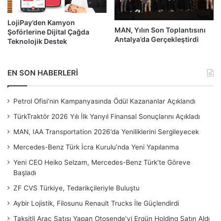
LojiPay’den Kamyon
MAN, Yılın Son Toplantısını
Şoförlerine Dijital Çağda
Antalya’da Gerçekleştirdi
Teknolojik Destek
EN SON HABERLERİ
Petrol Ofisi’nin Kampanyasında Ödül Kazananlar Açıklandı
TürkTraktör 2026 Yılı İlk Yarıyıl Finansal Sonuçlarını Açıkladı
MAN, IAA Transportation 2026’da Yeniliklerini Sergileyecek
Mercedes-Benz Türk İcra Kurulu’nda Yeni Yapılanma
Yeni CEO Heiko Selzam, Mercedes-Benz Türk’te Göreve
Başladı
ZF CVS Türkiye, Tedarikçileriyle Buluştu
Aybir Lojistik, Filosunu Renault Trucks İle Güçlendirdi
Taksitli Araç Satışı Yapan Otosende’yi Ergün Holding Satın Aldı