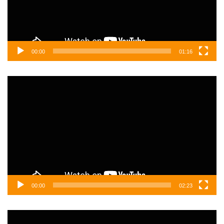
00:00
01:16
Video
oynatıcı
00:00
02:23
Video