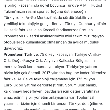
iş birliği kapsamında üç yıl boyunca Türkiye A Milli Futbol
Takımı’mızın resmi sponsorluğunu üstleneceğiz.
Türkiye’deki Ar-Ge Merkezi’mizde sürdürülebilir ve
yenilikçi teknolojiyle geliştirilen ve Türkiye Cumhuriyeti’nin
ilk lastik fabrikası olan Kocaeli fabrikamızda üretilen
Prometeon 02 serisi lastiklerimizin milli takımımızı taşıyan
otobüslerde kullanılacak olmasından da ayrıca mutluluk
duyuyoruz.
Prometeon Türkiye
, 75 ülkeyi kapsayan ‘Türkiye-Afrika-
Orta Doğu-Rusya-Orta Asya ve Kafkaslar Bölgesi’nin
merkez üssü konumunda yer alıyor. Türkiye’ye yatırım
bizim için çok önemli. 2017 yılından bugüne kadar ülkemize
fabrika, Ar-Ge ve teknoloji çalışmaları için 175 milyon
Euro’luk bir yatırım gerçekleştirdik. Sorumluluk sahibi,
kalkınmayı hedefleyen, paydaşları için değer yaratmaya
amaç edinmiş bir yönetim anlayışımız var. Toplumsal
yatırımlar bizim için önemli bir unsur. Türkiye’de eğitim ve
çevre alanında yaptığımız yatırımların yanına şimdi de