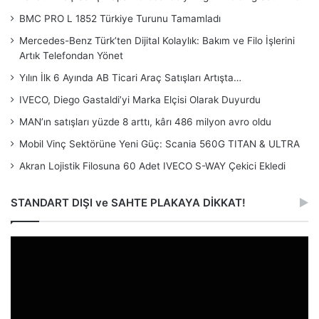
BMC PRO L 1852 Türkiye Turunu Tamamladı
Mercedes-Benz Türk’ten Dijital Kolaylık: Bakım ve Filo İşlerini
Artık Telefondan Yönet
Yılın İlk 6 Ayında AB Ticari Araç Satışları Artışta…
IVECO, Diego Gastaldi’yi Marka Elçisi Olarak Duyurdu
MAN’ın satışları yüzde 8 arttı, kârı 486 milyon avro oldu
Mobil Vinç Sektörüne Yeni Güç: Scania 560G TITAN & ULTRA
Akran Lojistik Filosuna 60 Adet IVECO S-WAY Çekici Ekledi
STANDART DIŞI ve SAHTE PLAKAYA DİKKAT!
Video
oynatıcı