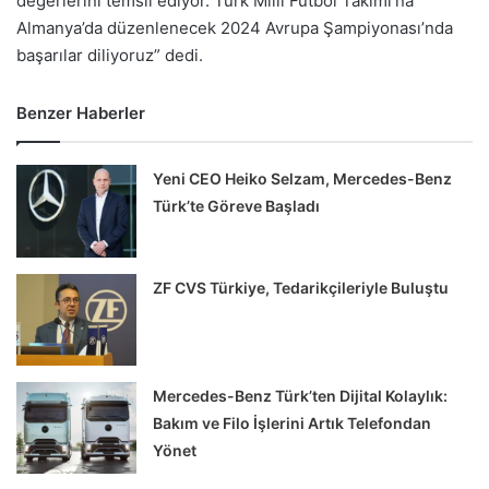
değerlerini temsil ediyor. Türk Milli Futbol Takımı’na
Almanya’da düzenlenecek 2024 Avrupa Şampiyonası’nda
başarılar diliyoruz” dedi.
Benzer Haberler
Yeni CEO Heiko Selzam, Mercedes-Benz
Türk’te Göreve Başladı
ZF CVS Türkiye, Tedarikçileriyle Buluştu
Mercedes-Benz Türk’ten Dijital Kolaylık:
Bakım ve Filo İşlerini Artık Telefondan
Yönet