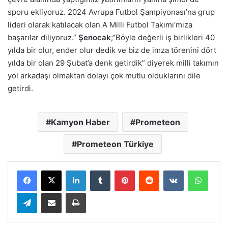
sporu ekliyoruz. 2024 Avrupa Futbol Şampiyonası’na grup
lideri olarak katılacak olan A Milli Futbol Takımı’mıza
başarılar diliyoruz.”
Şenocak
;“Böyle değerli iş birlikleri 40
yılda bir olur, ender olur dedik ve biz de imza törenini dört
yılda bir olan 29 Şubat’a denk getirdik” diyerek milli takımın
yol arkadaşı olmaktan dolayı çok mutlu olduklarını dile
getirdi.
Kamyon Haber
Prometeon
Prometeon Türkiye
LinkedIn
Tumblr
Pinterest
Reddit
VKontakte
Whats
Telegram
E-Posta ile paylaş
Yazdır