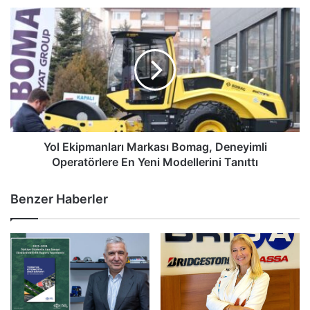
Yol
Ekipmanları
Markası
Bomag,
Deneyimli
Operatörlere
En
Yeni
Modellerini
Tanıttı
Yol Ekipmanları Markası Bomag, Deneyimli
Operatörlere En Yeni Modellerini Tanıttı
Benzer Haberler