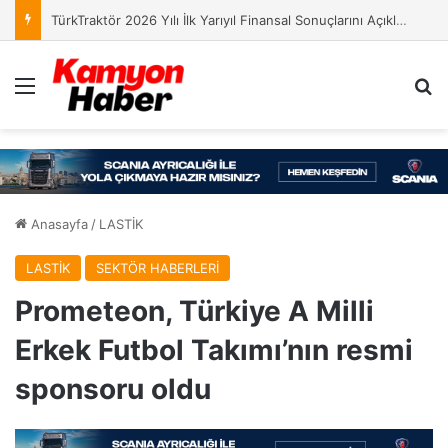
TürkTraktör 2026 Yılı İlk Yarıyıl Finansal Sonuçlarını Açıkladı
Menü
Ar
Anasayfa
/
LASTİK
LASTİK
SEKTÖR HABERLERİ
Prometeon, Türkiye A Milli
Erkek Futbol Takımı’nın resmi
sponsoru oldu