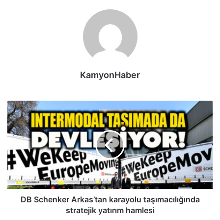
KamyonHaber
DB
Schenker
Arkas’tan
karayolu
taşımacılığında
stratejik
yatırım
hamlesi
DB Schenker Arkas’tan karayolu taşımacılığında
stratejik yatırım hamlesi