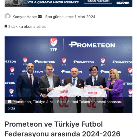
Bir
KamyonHaber
Son güncelleme: 1 Mart 2024
e-
2 dakika okuma süresi
posta
göndermek
Prometeon, Türkiye A Milli Erkek Futbol Takımı’nın resmi sponsoru
oldu
Prometeon ve Türkiye Futbol
Federasyonu arasında 2024-2026