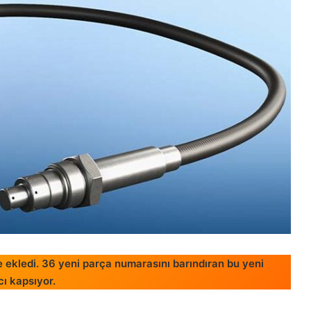
e ekledi. 36 yeni parça numarasını barındıran bu yeni
cı kapsıyor.