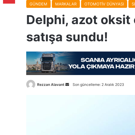
GÜNDEM
MARKALAR
OTOMOTİV DÜNYASI
S
Delphi, azot oksit
satışa sundu!
Bir
Rezzan Alavant
Son güncelleme: 2 Aralık 2023
e-
posta
göndermek