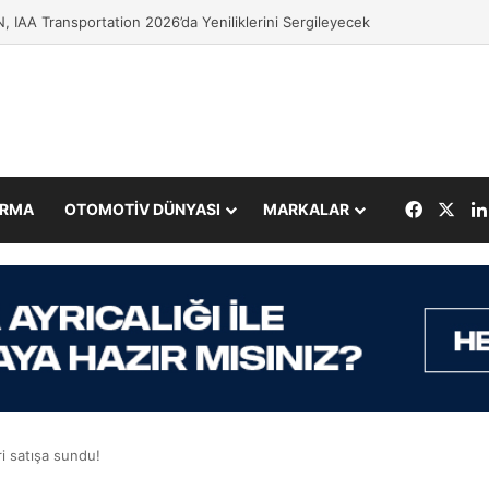
 IAA Transportation 2026’da Yeniliklerini Sergileyecek
Facebo
X
IRMA
OTOMOTİV DÜNYASI
MARKALAR
ri satışa sundu!