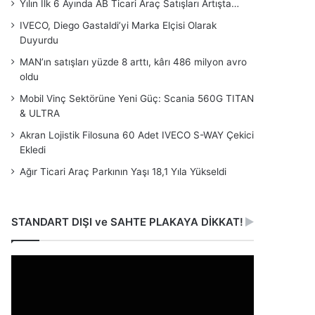
Yılın İlk 6 Ayında AB Ticari Araç Satışları Artışta…
IVECO, Diego Gastaldi’yi Marka Elçisi Olarak
Duyurdu
MAN’ın satışları yüzde 8 arttı, kârı 486 milyon avro
oldu
Mobil Vinç Sektörüne Yeni Güç: Scania 560G TITAN
& ULTRA
Akran Lojistik Filosuna 60 Adet IVECO S-WAY Çekici
Ekledi
Ağır Ticari Araç Parkının Yaşı 18,1 Yıla Yükseldi
STANDART DIŞI ve SAHTE PLAKAYA DİKKAT!
Video
oynatıcı