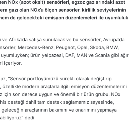
en NOx (azot oksit) sensörleri, egzoz gazlarındaki azot
era gazı olan NOx’u ölçen sensörler, kirlilik seviyelerinin
hem de gelecekteki emisyon düzenlemeleri ile uyumluluk
 ve Afrika’da satışa sunulacak ve bu sensörler, Avrupa’da
 sensörler, Mercedes-Benz, Peugeot, Opel, Skoda, BMW,
a uyumluyken; ürün yelpazesi, DAF, MAN ve Scania gibi ağır
i içeriyor.
z, “Sensör portföyümüzü sürekli olarak değiştirip
özellikle modern araçlarla ilgili emisyon düzenlemelerini
z için son derece uygun ve önemli bir ürün grubu. NOx
eşhis desteği dahil tam destek sağlamamız sayesinde,
 geleceğin araçlarının bakımını ve onarımını yapmaya
abiliyoruz” dedi.