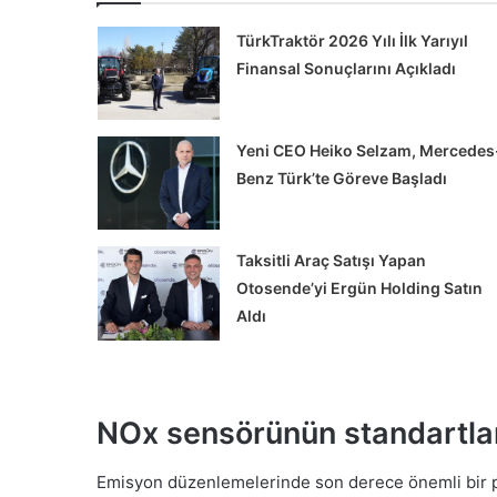
TürkTraktör 2026 Yılı İlk Yarıyıl
Finansal Sonuçlarını Açıkladı
Yeni CEO Heiko Selzam, Mercedes
Benz Türk’te Göreve Başladı
Alman
Taksitli Araç Satışı Yapan
ATLAS
İş
Otosende’yi Ergün Holding Satın
Makinaları’nda
Aldı
Yeniden
Yapılandırma
Süreci
 Şehir İçi Taşımacılığa
uk Yeni Volvo FL
Alman ATLAS İş Makinala
NOx sensörünün standartla
ttı
Yeniden Yapılandırma Sü
Emisyon düzenlemelerinde son derece önemli bir pa