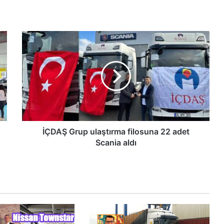
İÇDAŞ
Grup
ulaştırma
filosuna
22
adet
Scania
aldı
İÇDAŞ Grup ulaştırma filosuna 22 adet
Scania aldı