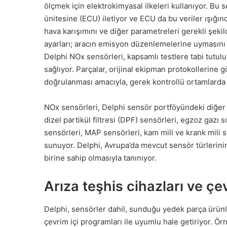
ölçmek için elektrokimyasal ilkeleri kullanıyor. Bu 
ünitesine (ECU) iletiyor ve ECU da bu veriler ışığın
hava karışımını ve diğer parametreleri gerekli şekil
ayarları; aracın emisyon düzenlemelerine uymasını 
Delphi NOx sensörleri, kapsamlı testlere tabi tutul
sağlıyor. Parçalar, orijinal ekipman protokollerine gö
doğrulanması amacıyla, gerek kontrollü ortamlarda 
NOx sensörleri, Delphi sensör portföyündeki diğer 
dizel partikül filtresi (DPF) sensörleri, egzoz gazı 
sensörleri, MAP sensörleri, kam mili ve krank mili 
sunuyor. Delphi, Avrupa’da mevcut sensör türlerin
birine sahip olmasıyla tanınıyor.
Arıza teşhis cihazları ve çev
Delphi, sensörler dahil, sunduğu yedek parça ürünle
çevrim içi programları ile uyumlu hale getiriyor. Ör