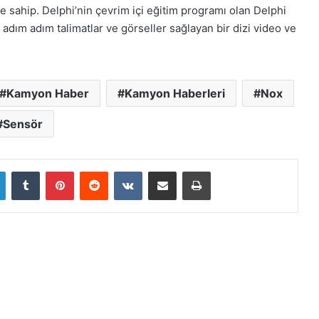
 sahip. Delphi’nin çevrim içi eğitim programı olan Delphi
dım adım talimatlar ve görseller sağlayan bir dizi video ve
Kamyon Haber
Kamyon Haberleri
Nox
Sensör
LinkedIn
Tumblr
Pinterest
Reddit
VKontakte
E-Posta ile paylaş
Yazdır