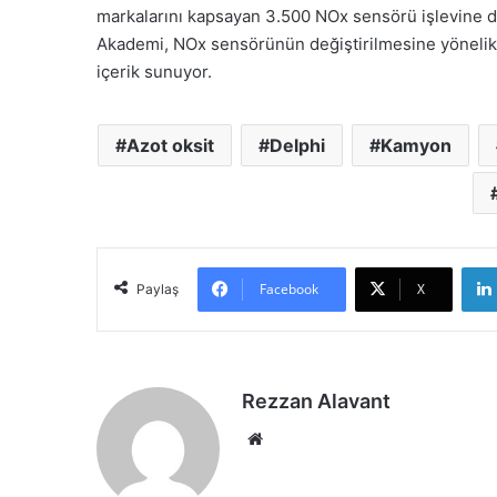
markalarını kapsayan 3.500 NOx sensörü işlevine de
Akademi, NOx sensörünün değiştirilmesine yönelik a
içerik sunuyor.
Azot oksit
Delphi
Kamyon
Facebook
X
Paylaş
Rezzan Alavant
Web
sitesi