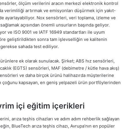
sensörler, ölçüm verilerini aracın merkezi elektronik kontrol
da verimliliği artırmak ve emisyonları düşürmek için yakıt-
de ayarlayabiliyor. Nox sensörleri, veri toplama, izleme ve
sağlamak açısından önemli unsurların başında geliyor.
uyor ve ISO 9001 ve IATF 16949 standartları ile uyum
re geliştirildikten sonra tam işlevselliğin ve kalitenin
gerekse sahada test ediliyor.
ürünlere ek olarak sunulacak. Şirket; ABS hız sensörleri,
sıcaklık (EGTS) sensörleri, MAF (debimetre / kütle hava akış)
sensörleri ve daha birçok ürünü halihazırda müşterilerine
in çoğunu kapsayan, en geniş yelpazeli ürün portföylerinden
rim içi eğitim içerikleri
rini, arıza teşhis cihazları ve adım adım rehberlik sağlayan
neğin, BlueTech arıza teşhis cihazı, Avrupa’nın en popüler