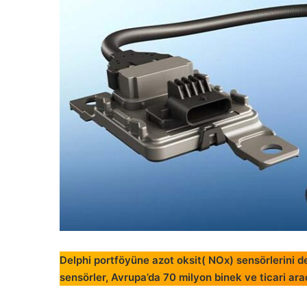
Delphi portföyüne azot oksit( NOx) sensörlerini d
sensörler, Avrupa’da 70 milyon binek ve ticari ara