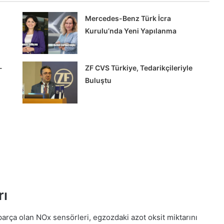
Mercedes-Benz Türk İcra
Kurulu’nda Yeni Yapılanma
-
ZF CVS Türkiye, Tedarikçileriyle
Buluştu
Tırsan’dan
KOCHEX’e
12
Multi-
Ride
treyler
teslimatı
rı’nda
Tırsan’dan KOCHEX’e 12 Multi-Ride
rı
reci
treyler teslimatı
rça olan NOx sensörleri, egzozdaki azot oksit miktarını