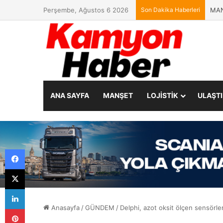
Perşembe, Ağustos 6 2026
Son Dakika Haberleri
MAN,
ANA SAYFA
MANŞET
LOJİSTİK
ULAŞT
Facebook
X
LinkedIn
Anasayfa
/
GÜNDEM
/
Delphi, azot oksit ölçen sensörle
Pinterest