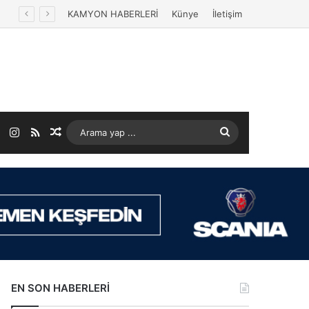
KAMYON HABERLERİ
Künye
İletişim
ok
LinkedIn
Instagram
RSS
Rastgele Makale
Arama
yap
...
EN SON HABERLERİ