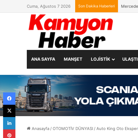
Cuma, Ağustos 7 2026
Son Dakika Haberleri
Yeni CEO
ANA SAYFA
MANŞET
LOJİSTİK
ULAŞT
Facebook
X
LinkedIn
Anasayfa
/
OTOMOTİV DÜNYASI
/
Auto King Oto Eksper
Pinterest