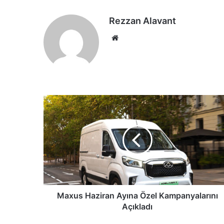
Rezzan Alavant
Web
sitesi
Maxus
Haziran
Ayına
Özel
Kampanyalarını
Açıkladı
Maxus Haziran Ayına Özel Kampanyalarını
Açıkladı