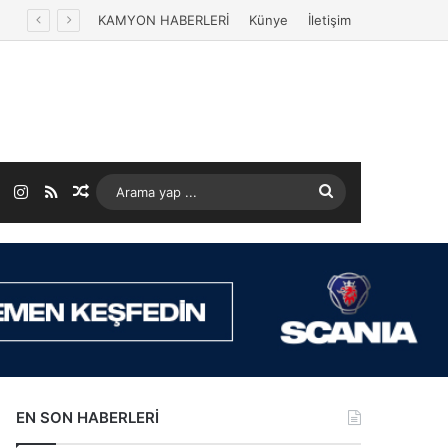
KAMYON HABERLERİ
Künye
İletişim
ok
LinkedIn
Instagram
RSS
Rastgele Makale
Arama
yap
...
EN SON HABERLERİ