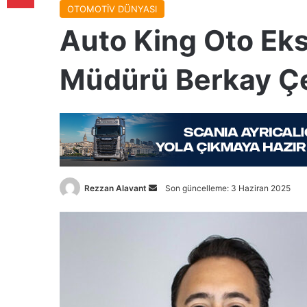
OTOMOTİV DÜNYASI
Auto King Oto Eks
Müdürü Berkay Çe
Bir
Rezzan Alavant
Son güncelleme: 3 Haziran 2025
e-
posta
göndermek