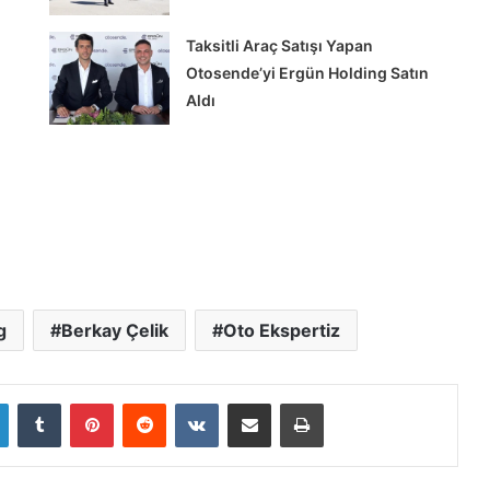
Taksitli Araç Satışı Yapan
Otosende’yi Ergün Holding Satın
Aldı
FIAT
Professional
Modellerinde
g
Berkay Çelik
Oto Ekspertiz
Sıfır
Faizli
Kredi
LinkedIn
Tumblr
Pinterest
Reddit
VKontakte
E-Posta ile paylaş
Yazdır
 Maxion İnci
FIAT Professional Modellerinde Sıfır
Faizli Kredi