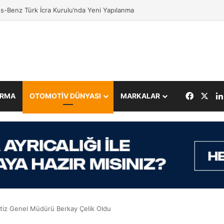
 Heiko Selzam, Mercedes-Benz Türk’te Göreve Başladı
Facebo
X
IRMA
OTOMOTİV DÜNYASI
MARKALAR
tiz Genel Müdürü Berkay Çelik Oldu