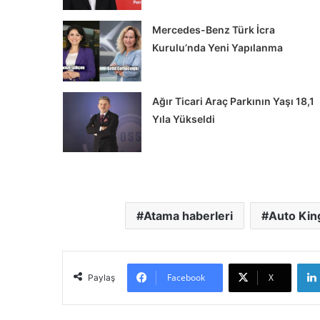
Mercedes-Benz Türk İcra
Kurulu’nda Yeni Yapılanma
Ağır Ticari Araç Parkının Yaşı 18,1
Yıla Yükseldi
Chery’den
Türk
Tedarikçi
Atama haberleri
Auto Kin
Maxion
İnci
Alüminyum’a
Ödül
Facebook
X
Paylaş
z Türk, İlk eActros 600
Chery’den Türk Tedarikçi
Gerçekleştirdi…
Alüminyum’a Ödül