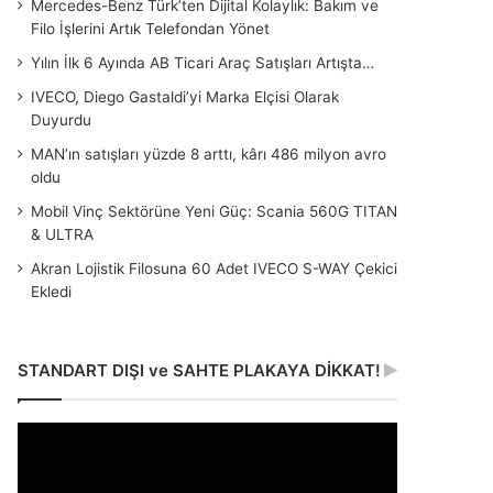
Mercedes-Benz Türk’ten Dijital Kolaylık: Bakım ve
Filo İşlerini Artık Telefondan Yönet
Yılın İlk 6 Ayında AB Ticari Araç Satışları Artışta…
IVECO, Diego Gastaldi’yi Marka Elçisi Olarak
Duyurdu
MAN’ın satışları yüzde 8 arttı, kârı 486 milyon avro
oldu
Mobil Vinç Sektörüne Yeni Güç: Scania 560G TITAN
& ULTRA
Akran Lojistik Filosuna 60 Adet IVECO S-WAY Çekici
Ekledi
STANDART DIŞI ve SAHTE PLAKAYA DİKKAT!
Video
oynatıcı