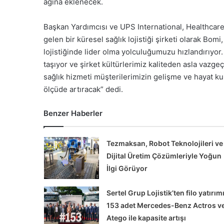
ağına eklenecek.
Başkan Yardımcısı ve UPS International, Healthcar
gelen bir küresel sağlık lojistiği şirketi olarak Bom
lojistiğinde lider olma yolculuğumuzu hızlandırıyo
taşıyor ve şirket kültürlerimiz kaliteden asla vazge
sağlık hizmeti müşterilerimizin gelişme ve hayat k
ölçüde artıracak” dedi.
Benzer Haberler
Alman
ATLAS
İş
Tezmaksan, Robot Teknolojileri ve
Makinaları’nda
Dijital Üretim Çözümleriyle Yoğun
Yeniden
İlgi Görüyor
Yapılandırma
Süreci
 Şehir İçi Taşımacılığa
Sertel Grup Lojistik’ten filo yatırımı
uk Yeni Volvo FL
Alman ATLAS İş Makinala
153 adet Mercedes-Benz Actros v
ttı
Yeniden Yapılandırma Sü
Atego ile kapasite artışı