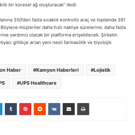
llı bir küresel ağ oluşturacak” dedi.
anına 350’den fazla sıcaklık kontrollü araç ve toplamda 391
öylece müşteriler daha hızlı nakliye sürelerine, daha fazla
rine yardımcı olacak bir platforma erişebilecek. Şirketin
htiyacı gittikçe artan yeni nesil farmasötik ve biyolojik
on Haber
Kamyon Haberleri
Lojistik
PS
UPS Healthcare
LinkedIn
Tumblr
Pinterest
Reddit
VKontakte
E-Posta ile paylaş
Yazdır