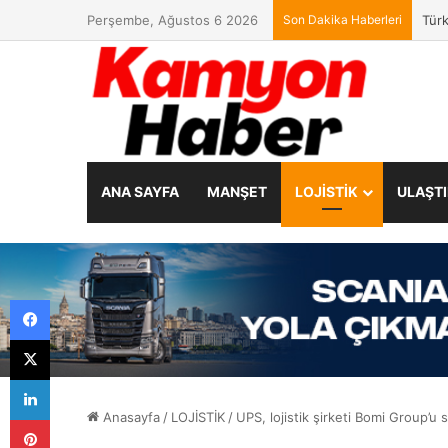
Perşembe, Ağustos 6 2026
Son Dakika Haberleri
Türk
ANA SAYFA
MANŞET
LOJİSTİK
ULAŞT
Facebook
X
LinkedIn
Anasayfa
/
LOJİSTİK
/
UPS, lojistik şirketi Bomi Group’u s
Pinterest