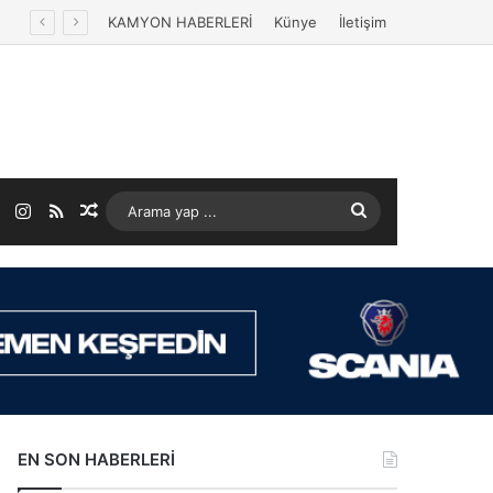
KAMYON HABERLERİ
Künye
İletişim
ok
LinkedIn
Instagram
RSS
Rastgele Makale
Arama
yap
...
EN SON HABERLERİ