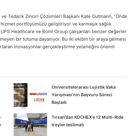
e ve Tedarik Zinciri Çözümleri Başkanı Kate Gutmann, “Önde
i, hizmet portföyümüzü geliştiriyor ve karmaşık sağlık
r. UPS Healthcare ve Bomi Group çalışanları benzer değerler
çmeyen bir tutuma dayanıyor. Bu iki ekibin bir araya gelmesi
urtaran inovasyonlar gerçekleştirme yeteneğini önemli
Tırsan’dan
KOCHEX’e
12
Üniversitelerarası Lojistik Vaka
Multi-
Yarışması’nın Başvuru Süreci
Ride
Başladı
treyler
teslimatı
:
Tırsan’dan KOCHEX’e 12 Multi-Ride
rı’nda
Tırsan’dan KOCHEX’e 12 Multi-Ride
e
treyler teslimatı
reci
treyler teslimatı