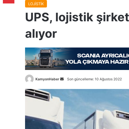
LOJİSTİK
UPS, lojistik şirke
alıyor
Bir
KamyonHaber
Son güncelleme: 10 Ağustos 2022
e-
posta
göndermek