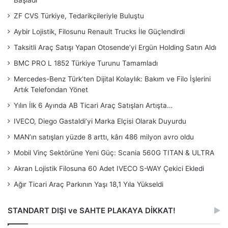
Başladı
ZF CVS Türkiye, Tedarikçileriyle Buluştu
Aybir Lojistik, Filosunu Renault Trucks İle Güçlendirdi
Taksitli Araç Satışı Yapan Otosende’yi Ergün Holding Satın Aldı
BMC PRO L 1852 Türkiye Turunu Tamamladı
Mercedes-Benz Türk’ten Dijital Kolaylık: Bakım ve Filo İşlerini
Artık Telefondan Yönet
Yılın İlk 6 Ayında AB Ticari Araç Satışları Artışta…
IVECO, Diego Gastaldi’yi Marka Elçisi Olarak Duyurdu
MAN’ın satışları yüzde 8 arttı, kârı 486 milyon avro oldu
Mobil Vinç Sektörüne Yeni Güç: Scania 560G TITAN & ULTRA
Akran Lojistik Filosuna 60 Adet IVECO S-WAY Çekici Ekledi
Ağır Ticari Araç Parkının Yaşı 18,1 Yıla Yükseldi
STANDART DIŞI ve SAHTE PLAKAYA DİKKAT!