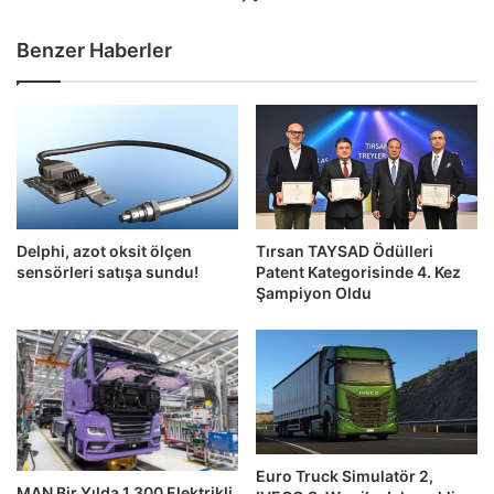
Hizmet
Yapılanmasına
Benzer Haberler
Geçiyor
Delphi, azot oksit ölçen
Tırsan TAYSAD Ödülleri
sensörleri satışa sundu!
Patent Kategorisinde 4. Kez
Şampiyon Oldu
Euro Truck Simulatör 2,
MAN Bir Yılda 1.300 Elektrikli