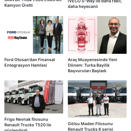
IVECO S-Way ile daha rekli,
Kamyon Üretti
daha heyecanlı
Ford Otosan’dan Finansal
Araç Muayenesinde Yeni
Entegrasyon Hamlesi
Dönem: Turka Bayilik
Başvuruları Başladı
Frigo Nevnak filosunu
Gölsu Maden Filosunu
Renault Trucks T520 ile
Renault Trucks K serisi
güçlendirdi