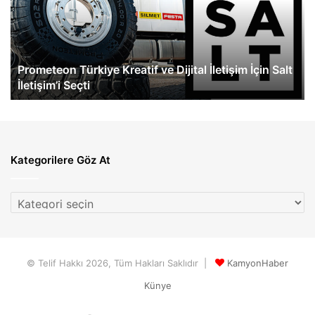
Dijital
At
İletişim
İçin
Salt
Prometeon Türkiye Kreatif ve Dijital İletişim İçin Salt
İletişim’i
İletişim’i Seçti
Seçti
Kategorilere Göz At
Kategorilere
Göz
At
© Telif Hakkı 2026, Tüm Hakları Saklıdır |
KamyonHaber
Künye