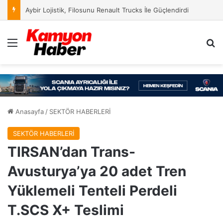
Aybir Lojistik, Filosunu Renault Trucks İle Güçlendirdi
Menü
Ar
Anasayfa
/
SEKTÖR HABERLERİ
SEKTÖR HABERLERİ
TIRSAN’dan Trans-
Avusturya’ya 20 adet Tren
Yüklemeli Tenteli Perdeli
T.SCS X+ Teslimi