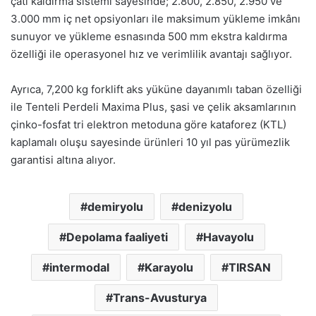
çatı kaldırma sistemi sayesinde; 2.800, 2.850, 2.950 ve
3.000 mm iç net opsiyonları ile maksimum yükleme imkânı
sunuyor ve yükleme esnasında 500 mm ekstra kaldırma
özelliği ile operasyonel hız ve verimlilik avantajı sağlıyor.
Ayrıca, 7,200 kg forklift aks yüküne dayanımlı taban özelliği
ile Tenteli Perdeli Maxima Plus, şasi ve çelik aksamlarının
çinko-fosfat tri elektron metoduna göre kataforez (KTL)
kaplamalı oluşu sayesinde ürünleri 10 yıl pas yürümezlik
garantisi altına alıyor.
demiryolu
denizyolu
Depolama faaliyeti
Havayolu
intermodal
Karayolu
TIRSAN
Trans-Avusturya