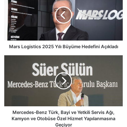
2025
Yılı
Büyüme
Hedefini
Açıkladı
Mars Logistics 2025 Yılı Büyüme Hedefini Açıkladı
Mercedes-
Benz
Türk,
Bayi
ve
Yetkili
Servis
Ağı,
Kamyon
ve
Mercedes-Benz Türk, Bayi ve Yetkili Servis Ağı,
Otobüse
Kamyon ve Otobüse Özel Hizmet Yapılanmasına
Özel
Geçiyor