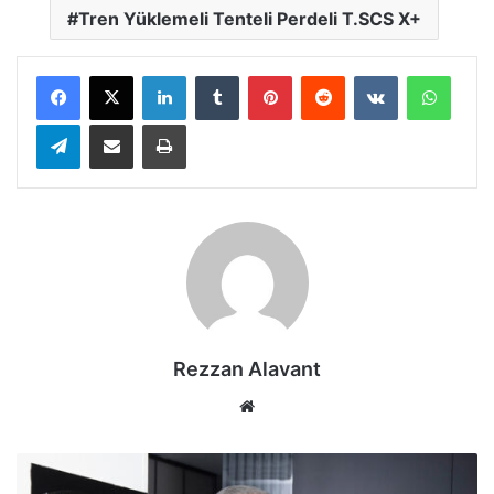
Tren Yüklemeli Tenteli Perdeli T.SCS X+
LinkedIn
Tumblr
Pinterest
Reddit
VKontakte
Whats
Telegram
E-Posta ile paylaş
Yazdır
Rezzan Alavant
Web
sitesi
Mars
Logistics