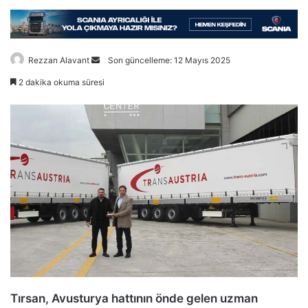
Bir
Rezzan Alavant
Son güncelleme: 12 Mayıs 2025
e-
2 dakika okuma süresi
posta
göndermek
Tırsan, Avusturya hattının önde gelen uzman