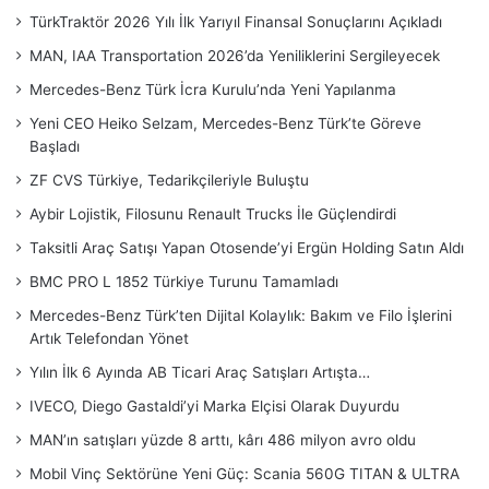
TürkTraktör 2026 Yılı İlk Yarıyıl Finansal Sonuçlarını Açıkladı
MAN, IAA Transportation 2026’da Yeniliklerini Sergileyecek
Mercedes-Benz Türk İcra Kurulu’nda Yeni Yapılanma
Yeni CEO Heiko Selzam, Mercedes-Benz Türk’te Göreve
Başladı
ZF CVS Türkiye, Tedarikçileriyle Buluştu
Aybir Lojistik, Filosunu Renault Trucks İle Güçlendirdi
Taksitli Araç Satışı Yapan Otosende’yi Ergün Holding Satın Aldı
BMC PRO L 1852 Türkiye Turunu Tamamladı
Mercedes-Benz Türk’ten Dijital Kolaylık: Bakım ve Filo İşlerini
Artık Telefondan Yönet
Yılın İlk 6 Ayında AB Ticari Araç Satışları Artışta…
IVECO, Diego Gastaldi’yi Marka Elçisi Olarak Duyurdu
MAN’ın satışları yüzde 8 arttı, kârı 486 milyon avro oldu
Mobil Vinç Sektörüne Yeni Güç: Scania 560G TITAN & ULTRA