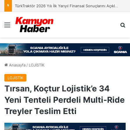
TürkTraktör 2026 Yılı İlk Yarıyıl Finansal Sonuçlarını Açıkladı
Menü
Ar
Anasayfa
/
LOJİSTİK
LOJİSTİK
Tırsan, Koçtur Lojistik’e 34
Yeni Tenteli Perdeli Multi-Ride
Treyler Teslim Etti