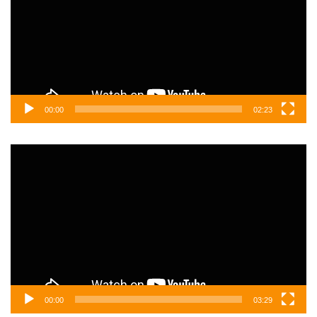
00:00
02:23
Video
oynatıcı
00:00
03:29