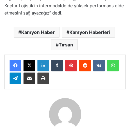
Koçtur Lojistik’in intermodalde de yüksek performans elde
etmesini sağlayacağız” dedi.
Kamyon Haber
Kamyon Haberleri
Tırsan
LinkedIn
Tumblr
Pinterest
Reddit
VKontakte
Whats
Telegram
E-Posta ile paylaş
Yazdır