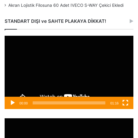
Akran Lojistik Filosuna 60 Adet IVECO S-WAY Çekici Ekledi
STANDART DIŞI ve SAHTE PLAKAYA DİKKAT!
Video
oynatıcı
00:00
01:16
Video
oynatıcı