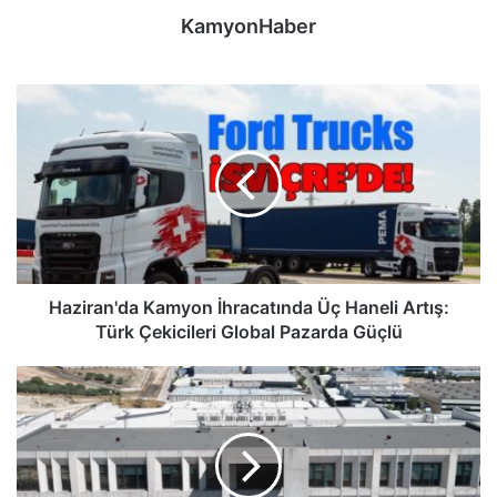
KamyonHaber
Haziran'da
Kamyon
İhracatında
Üç
Haneli
Artış:
Türk
Çekicileri
Global
Pazarda
Haziran'da Kamyon İhracatında Üç Haneli Artış:
Güçlü
Türk Çekicileri Global Pazarda Güçlü
Maysan
Mando,
İSO
İkinci
500
Listesinde