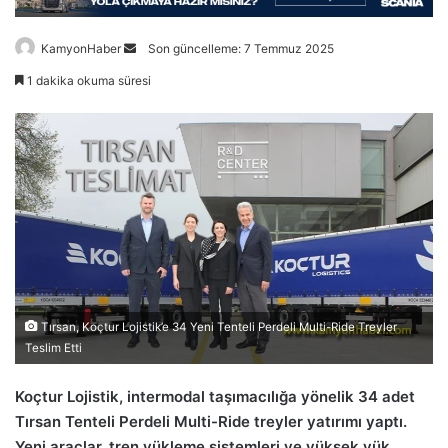
Bir
KamyonHaber
Son güncelleme: 7 Temmuz 2025
e-
1 dakika okuma süresi
posta
göndermek
Tırsan, Koçtur Lojistik’e 34 Yeni Tenteli Perdeli Multi-Ride Treyler
Teslim Etti
Koçtur Lojistik, intermodal taşımacılığa yönelik 34 adet
Tırsan Tenteli Perdeli Multi-Ride treyler yatırımı yaptı.
Yeni araçlar, tren yükleme sistemleri ve yüksek yük