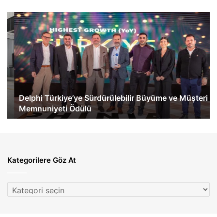
Delphi
Me
Türkiye’ye
Be
Sürdürülebilir
Tü
Büyüme
İlk
ve
eA
Müşteri
60
Memnuniyeti
Te
Ödülü
Ge
Delphi Türkiye’ye Sürdürülebilir Büyüme ve Müşteri
Memnuniyeti Ödülü
Kategorilere Göz At
Kategorilere
Göz
At