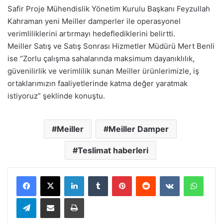
Safir Proje Mühendislik Yönetim Kurulu Başkanı Feyzullah
Kahraman yeni Meiller damperler ile operasyonel
verimliliklerini artırmayı hedeflediklerini belirtti.
Meiller Satış ve Satış Sonrası Hizmetler Müdürü Mert Benli
ise “Zorlu çalışma sahalarında maksimum dayanıklılık,
güvenilirlik ve verimlilik sunan Meiller ürünlerimizle, iş
ortaklarımızın faaliyetlerinde katma değer yaratmak
istiyoruz” şeklinde konuştu.
Meiller
Meiller Damper
Teslimat haberleri
LinkedIn
Tumblr
Pinterest
Reddit
VKontakte
Whats
Telegram
E-Posta ile paylaş
Yazdır