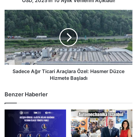
OSD, 2025’in 10 Aylık Verilerini Açıkladı!
Sadece
Ağır
Ticari
Araçlara
Özel:
Hasmer
Düzce
Hizmete
Başladı
Sadece Ağır Ticari Araçlara Özel: Hasmer Düzce
Hizmete Başladı
Benzer Haberler