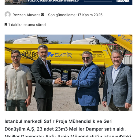
Bir
Rezzan Alavant
Son güncelleme: 17 Kasım 2025
e-
1 dakika okuma süresi
posta
göndermek
İstanbul merkezli Safir Proje Mühendislik ve Geri
Dönüşüm A.Ş, 23 adet 23m3 Meiller Damper satın aldı.
Meiller Damperler Safir Proje Mühendislik’in İstanbul’daki