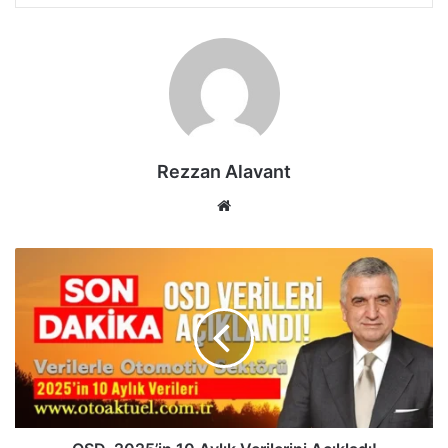
Rezzan Alavant
Web
sitesi
OSD,
2025’in
10
Aylık
Verilerini
Açıkladı!