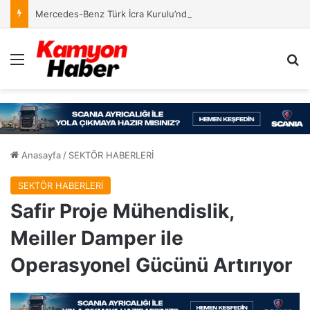
Mercedes-Benz Türk İcra Kurulu’nda Yeni Yapılanma
Menü
Ar
Anasayfa
/
SEKTÖR HABERLERİ
SEKTÖR HABERLERİ
Safir Proje Mühendislik,
Meiller Damper ile
Operasyonel Gücünü Artırıyor