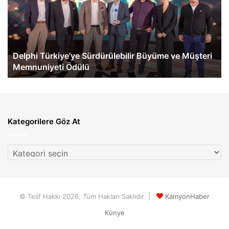
Büyüme
İlk
ve
eA
Müşteri
60
Memnuniyeti
Te
Ödülü
Ge
Delphi Türkiye’ye Sürdürülebilir Büyüme ve Müşteri
Memnuniyeti Ödülü
Kategorilere Göz At
Kategorilere
Göz
At
© Telif Hakkı 2026, Tüm Hakları Saklıdır |
KamyonHaber
Künye