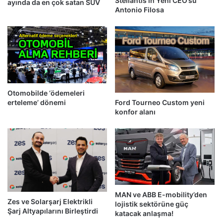
Stellantis’in Yeni CEO’su
ayında da en çok satan SUV
Antonio Filosa
Otomobilde ‘ödemeleri
erteleme’ dönemi
Ford Tourneo Custom yeni
konfor alanı
MAN ve ABB E-mobility’den
Zes ve Solarşarj Elektrikli
lojistik sektörüne güç
Şarj Altyapılarını Birleştirdi
katacak anlaşma!