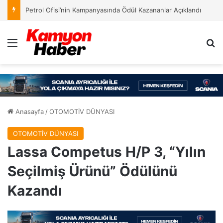
Petrol Ofisi’nin Kampanyasında Ödül Kazananlar Açıklandı
Menü
Ar
Anasayfa
/
OTOMOTİV DÜNYASI
OTOMOTİV DÜNYASI
Lassa Competus H/P 3, “Yılın
Seçilmiş Ürünü” Ödülünü
Kazandı