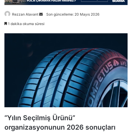
Bir
Rezzan Alavant
Son güncelleme: 20 Mayıs 2026
e-
1 dakika okuma süresi
posta
göndermek
“Yılın Seçilmiş Ürünü”
organizasyonunun 2026 sonuçları