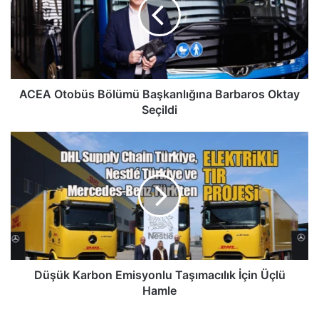
Başkanlığına
Barbaros
Oktay
Seçildi
ACEA Otobüs Bölümü Başkanlığına Barbaros Oktay
Seçildi
Düşük
Karbon
Emisyonlu
Taşımacılık
İçin
Üçlü
Hamle
Düşük Karbon Emisyonlu Taşımacılık İçin Üçlü
Hamle