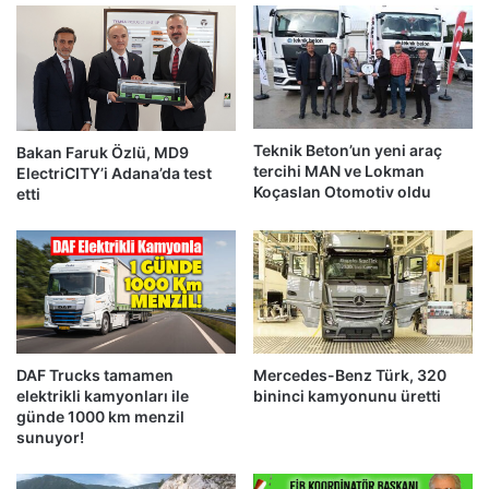
Teknik Beton’un yeni araç
Bakan Faruk Özlü, MD9
tercihi MAN ve Lokman
ElectriCITY’i Adana’da test
Koçaslan Otomotiv oldu
etti
DAF Trucks tamamen
Mercedes-Benz Türk, 320
elektrikli kamyonları ile
bininci kamyonunu üretti
günde 1000 km menzil
sunuyor!