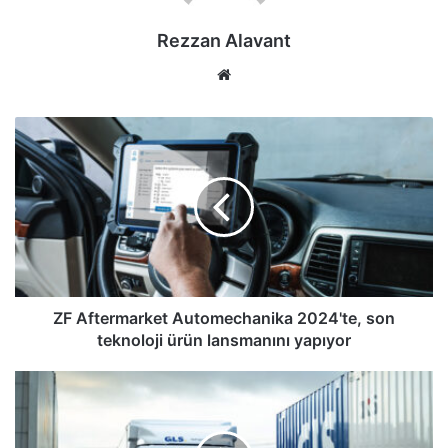
Rezzan Alavant
Web
sitesi
ZF
Aftermarket
Automechanika
2024'te,
son
teknoloji
ürün
lansmanını
yapıyor
ZF Aftermarket Automechanika 2024'te, son
teknoloji ürün lansmanını yapıyor
Allison
şanzımanlı
Hyundai
Xcient