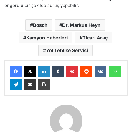
öngörülü bir şekilde sürüş yapabilir.
Bosch
Dr. Markus Heyn
Kamyon Haberleri
Ticari Araç
Yol Tehlike Servisi
LinkedIn
Tumblr
Pinterest
Reddit
VKontakte
Whats
Telegram
E-Posta ile paylaş
Yazdır