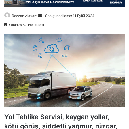
Bir
Rezzan Alavant
Son güncelleme: 11 Eylül 2024
e-
3 dakika okuma süresi
posta
göndermek
Yol Tehlike Servisi, kaygan yollar,
kötü görüş, şiddetli yağmur, rüzgar,