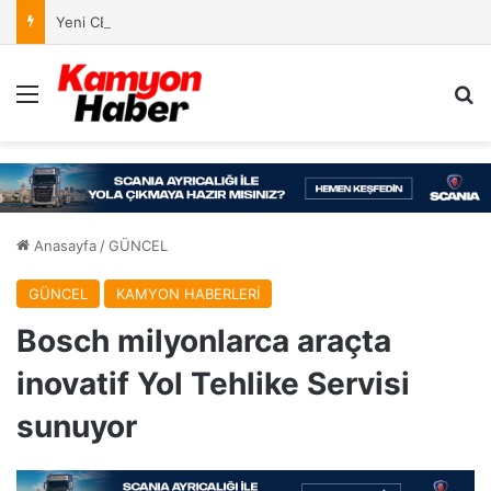
Yeni CEO Heiko Selzam, Mercedes-Benz Türk’te Göreve Başladı
Menü
Ar
Anasayfa
/
GÜNCEL
GÜNCEL
KAMYON HABERLERİ
Bosch milyonlarca araçta
inovatif Yol Tehlike Servisi
sunuyor